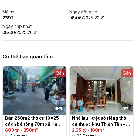
Mã tin
Ngày đăng tin
2392
08/06/2025 20:21
Ngày cập nhật
08/06/2025 20:21
Có thể bạn quan tâm
Bán
Bán
4
7
Bán 250m2 thổ cư 10x25 
Nhà lầu 1 trệt sổ riêng thổ 
cách bê tông 70m xã Hàm 
cư thuộc khu Thiện Tân - 
Đức, Hàm Thuận Bắc

600 tr.
•
250m²
Trảng Dài Giá chỉ 2 tỷ 350tr

2.35 tỷ
•
100m²