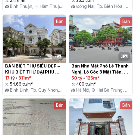
2.4 tr./m²
23.5 tr./m²
Bình Thuận, H. Hàm Thuận
Đồng Nai, Tp. Biên Hòa, P.
Bắc, X. Hàm Đức
Trảng Dài
Bán
Bán
7
2
BÁN BIỆT THỰ SIÊU ĐẸP – 
Bán Nhà Mặt Phố Lê Thanh 
KHU BIỆT THỰ ĐẠI PHÚ 
Nghị, Lô Góc 3 Mặt Tiền, 
GIA, TP. QUY NHƠN

17 tỷ
•
311m²
125m2, Mặt Tiền 7m, Giá 
50 tỷ
•
125m²
54.66 tr./m²
50 Tỷ

400 tr./m²
Bình Định, Tp. Quy Nhơn,
Hà Nội, Q. Hai Bà Trưng, P.
P. Nhơn Bình
Bách Khoa
Bán
Bán