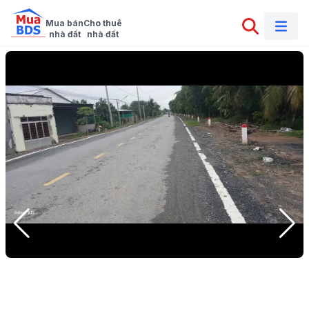
Mua bán

Cho thuê

nhà đất
nhà đất