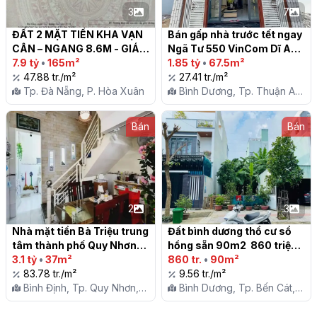
3
7
ĐẤT 2 MẶT TIỀN KHA VẠN 
Bán gấp nhà trước tết ngay 
CÂN – NGANG 8.6M - GIÁ 
Ngã Tư 550 VinCom Dĩ An 
7,9 TỶ

7.9 tỷ
•
165m²
Thuận An Bình Dương

1.85 tỷ
•
67.5m²
47.88 tr./m²
27.41 tr./m²
Tp. Đà Nẵng, P. Hòa Xuân
Bình Dương, Tp. Thuận An,
P. An Phú
Bán
Bán
2
3
Nhà mặt tiền Bà Triệu trung 
Đất bình dương thổ cư sổ 
tâm thành phố Quy Nhơn

hồng sẵn 90m2  860 triệu

3.1 tỷ
•
37m²
860 tr.
•
90m²
83.78 tr./m²
9.56 tr./m²
Bình Định, Tp. Quy Nhơn,
Bình Dương, Tp. Bến Cát,
P. Trần Phú
P. Mỹ Phước