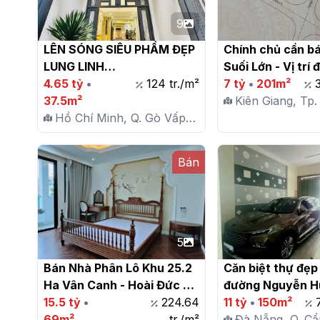
9
LÊN SÓNG SIÊU PHẨM ĐẸP 
Chính chủ cần bá
LUNG LINH

Suối Lớn - Vị trí 
4.65 tỷ
•
124 tr./m²
tiền!

7 tỷ
•
201m²
37.5m²
Kiên Giang, Tp.
Hồ Chí Minh, Q. Gò Vấp,
Quốc, X. Dươn
P. 12
Bán
5
Bán Nhà Phân Lô Khu 25.2 
Căn biệt thự đẹp 
Ha Vân Canh - Hoài Đức 
đường Nguyễn Hữ
69m2 x 5 Tầng | Thang 
15.5 tỷ
•
224.64
Q.Cẩm Lệ, TP. Đà
11 tỷ
•
150m²
Máy, Vỉa Hè, Đường Ô Tô 
69m²
tr./m²
Đà Nẵng, Q. Cẩ