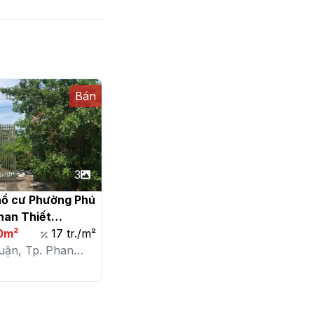
Bán
3
hổ cư Phường Phú 
han Thiết

0m²
17 tr./m²
uận, Tp. Phan
. Phú Tài