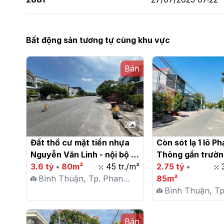
Bất động sản tương tự cùng khu vực
Bán
2
Đất thổ cư mặt tiền nhựa 
Còn sót lạ 1 lô P
Nguyễn Văn Linh - nội bộ 
Thông gần trường
Lê Duẩn, phường Phú Tài - 
3.6 tỷ
•
80m²
45 tr./m²
Phú Trinh 1 - Phan
2.75 tỷ
•
Phan Thiết

Bình Thuận, Tp. Phan
tốt

85m²
Thiết, P. Phú Tài
Bình Thuận, Tp
Thiết, P. Phú Tà
Bán