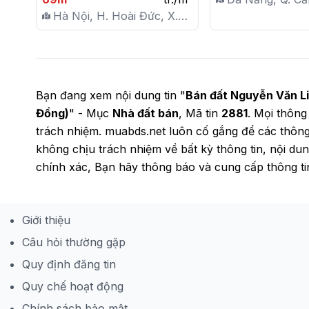
Tải Tránh - Giá 15.5 Tỷ

Hà Nội, H. Hoài Đức, X.
Khuê Trung
Vân Canh
Bạn đang xem nội dung tin "
Bán đất Nguyễn Văn Li
Đồng)
" - Mục
Nhà đất bán
, Mã tin
2881
. Mọi thông 
trách nhiệm. muabds.net luôn cố gắng để các thôn
không chịu trách nhiệm về bất kỳ thông tin, nội dun
chính xác, Bạn hãy thông báo và cung cấp thông ti
Giới thiệu
Câu hỏi thường gặp
Quy định đăng tin
Quy chế hoạt động
Chính sách bảo mật