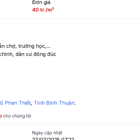
Đơn giá
40 tr./m²
 chợ, trường học,... 

hỉnh, dân cư đông đúc

ố Phan Thiết
,
 Tỉnh Bình Thuận
.
o
cho chúng tôi
Ngày cập nhật
27/07/2025 07:22