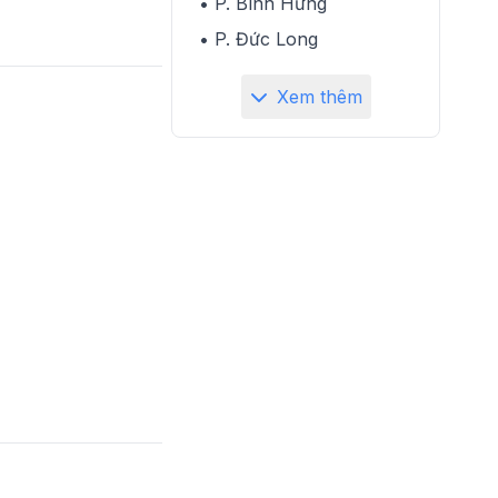
• P. Bình Hưng
• P. Đức Long
Xem thêm