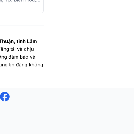
g 25m

Long
Thuận, tỉnh Lâm
đăng tải và chịu
hông đảm bảo và
dung tin đăng không