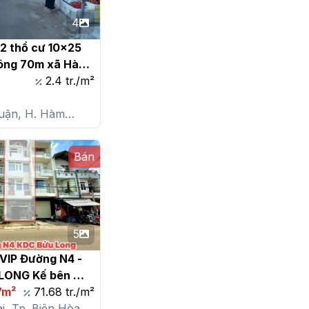
4
 thổ cư 10x25 
ông 70m xã Hàm 
Thuận Bắc

2.4 tr./m²
uận, H. Hàm
ắc, X. Hàm Đức
Bán
5
IP Đường N4 - 
LONG Kế bên 
ng Ngữ Lạc 
7m²
71.68 tr./m²
ục đường N4 
i, Tp. Biên Hòa,