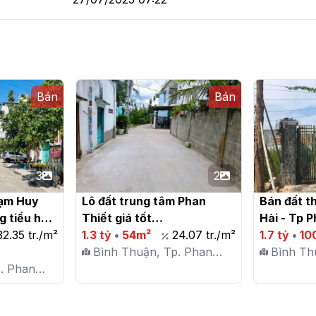
Bán
Bán
3
2
hạm Huy 
Lô đất trung tâm Phan 
Bán đất t
 tiểu học 
Thiết giá tốt

Hài - Tp P
 Thiết giá 
32.35 tr./m²
1.3 tỷ
•
54m²
24.07 tr./m²
1.7 tỷ
•
10
Bình Thuận, Tp. Phan
Bình Th
. Phan
Thiết, P. Phú Tài
Thiết, P
i