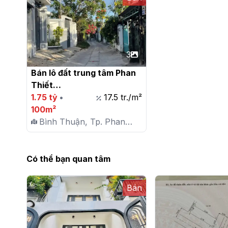
3
Bán lô đất trung tâm Phan 
Thiết

1.75 tỷ
•
17.5 tr./m²
100m²
Bình Thuận, Tp. Phan
Thiết, P. Phú Tài
Có thể bạn quan tâm
Bán