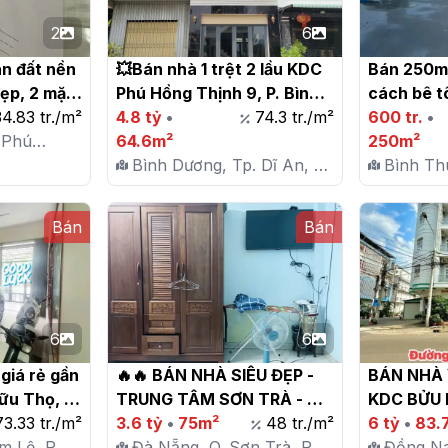
2
6
n đất nền 
💥Bán nhà 1 trệt 2 lầu KDC 
Bán 250m2
đẹp, 2 mặt 
Phú Hồng Thịnh 9, P. Bình 
cách bê t
34.83 tr./m²
An, Tp. Dĩ An

4.8 tỷ
•
74.3 tr./m²
Đức, Hàm 
600 tr.
•
 Phú
64.6m²
250m²
g Tơ
Bình Dương, Tp. Dĩ An, P.
Bình Th
Bình An
Thuận B
Bán
Bán
6
6
giá rẻ gần 
🔥🔥 BÁN NHÀ SIÊU ĐẸP - 
BÁN NHÀ V
u Thọ, 
TRUNG TÂM SƠN TRÀ - 
KDC BỬU 
 Nẵng

73.33 tr./m²
GIÁ CHỈ 3.6 TỶ 🔥🔥

3.6 tỷ
•
75m²
48 tr./m²
Trường So
6 tỷ
•
83.
m Lệ, P.
Đà Nẵng, Q. Sơn Trà, P.
Hồng – Tr
Đồng Na