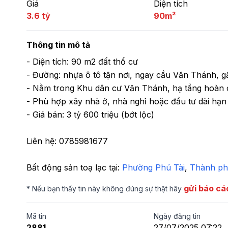
Giá
Diện tích
3.6 tỷ
90m²
Thông tin mô tả
- Diện tích: 90 m2 đất thổ cư

- Đường: nhựa ô tô tận nơi, ngay cầu Văn Thánh, gần
- Nằm trong Khu dân cư Văn Thánh, hạ tầng hoàn c
- Phù hợp xây nhà ở, nhà nghỉ hoặc đầu tư dài hạn

- Giá bán: 3 tỷ 600 triệu (bớt lộc)

Liên hệ: 0785981677
Bất động sản toạ lạc tại: 
Phường Phú Tài
,
 Thành ph
gửi báo cá
* Nếu bạn thấy tin này không đúng sự thật hãy
Mã tin
Ngày đăng tin
2881
27/07/2025 07:22