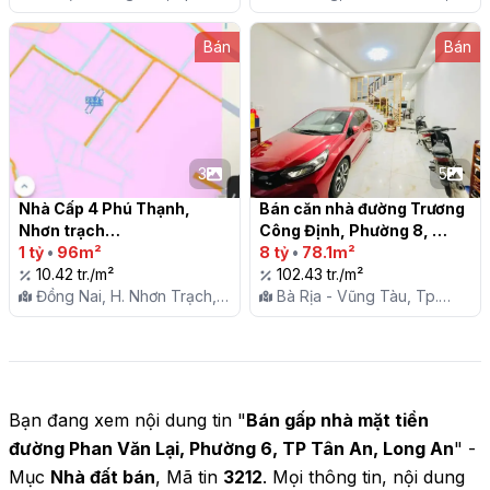
Vũng Tàu, P. 4
Thanh Khê Đông
Bán
Bán
3
5
Nhà Cấp 4 Phú Thạnh, 
Bán căn nhà đường Trương 
Nhơn trạch

Công Định, Phường 8, 
1 tỷ
•
96m²
Vũng Tàu, hẻm ô tô 16 chỗ

8 tỷ
•
78.1m²
10.42 tr./m²
102.43 tr./m²
Đồng Nai, H. Nhơn Trạch,
Bà Rịa - Vũng Tàu, Tp.
X. Phú Thạnh
Vũng Tàu, P. 8
Bạn đang xem nội dung tin "
Bán gấp nhà mặt tiền
đường Phan Văn Lại, Phường 6, TP Tân An, Long An
" -
Mục
Nhà đất bán
, Mã tin
3212
. Mọi thông tin, nội dung