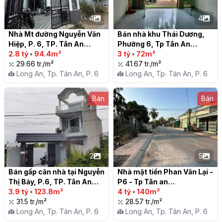
4
4
Nhà Mt đường Nguyễn Văn 
Bán nhà khu Thái Dương, 
Hiệp, P. 6, TP. Tân An

Phường 6, Tp Tân An

2.8 tỷ
•
94.4m²
3 tỷ
•
72m²
29.66 tr./m²
41.67 tr./m²
Long An, Tp. Tân An, P. 6
Long An, Tp. Tân An, P. 6
Bán
Bán
2
5
Bán gấp căn nhà tại Nguyễn 
Nhà mặt tiền Phan Văn Lại - 
Thị Bảy, P.6, TP. Tân An

P6 - Tp Tân an

3.9 tỷ
•
123.8m²
4 tỷ
•
140m²
31.5 tr./m²
28.57 tr./m²
Long An, Tp. Tân An, P. 6
Long An, Tp. Tân An, P. 6