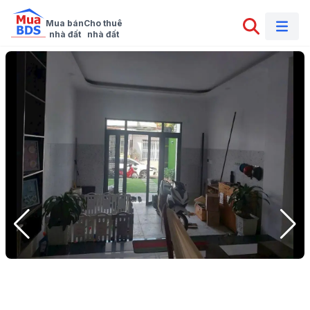
Mua bán

Cho thuê

nhà đất
nhà đất