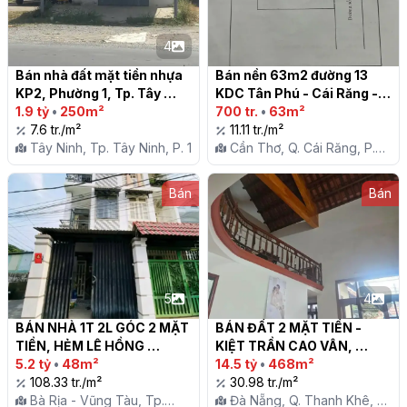
4
Bán nhà đất mặt tiền nhựa 
Bán nền 63m2 đường 13 
KP2, Phường 1, Tp. Tây 
KDC Tân Phú - Cái Răng - 
Ninh

1.9 tỷ
•
250m²
Cần Thơ

700 tr.
•
63m²
7.6 tr./m²
11.11 tr./m²
Tây Ninh, Tp. Tây Ninh, P. 1
Cần Thơ, Q. Cái Răng, P.
Tân Phú
Bán
Bán
5
4
BÁN NHÀ 1T 2L GÓC 2 MẶT 
BÁN ĐẤT 2 MẶT TIỀN - 
TIỀN, HẺM LÊ HỒNG 
KIỆT TRẦN CAO VÂN, 
PHONG, P4 TPVT

5.2 tỷ
•
48m²
QUẬN THANH KHÊ, TP. ĐÀ 
14.5 tỷ
•
468m²
108.33 tr./m²
NẴNG

30.98 tr./m²
Bà Rịa - Vũng Tàu, Tp.
Đà Nẵng, Q. Thanh Khê, P.