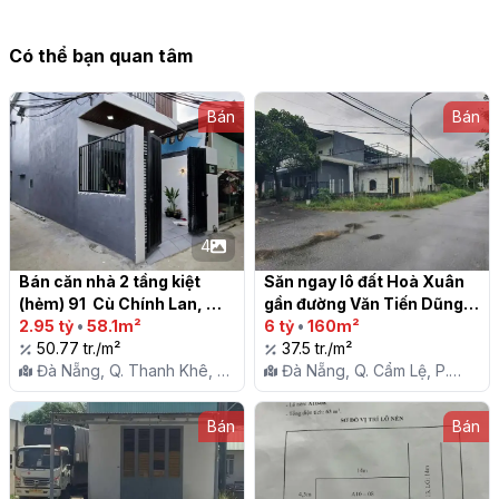
Có thể bạn quan tâm
Bán
Bán
4
Bán căn nhà 2 tầng kiệt 
Săn ngay lô đất Hoà Xuân 
(hẻm) 91  Cù Chính Lan, 
gần đường Văn Tiến Dũng, 
Quận Thanh Khê

2.95 tỷ
•
58.1m²
Q.Cẩm Lệ, TP. Đà Nẵng

6 tỷ
•
160m²
50.77 tr./m²
37.5 tr./m²
Đà Nẵng, Q. Thanh Khê, P.
Đà Nẵng, Q. Cẩm Lệ, P.
Thanh Khê Đông
Hòa Xuân
Bán
Bán