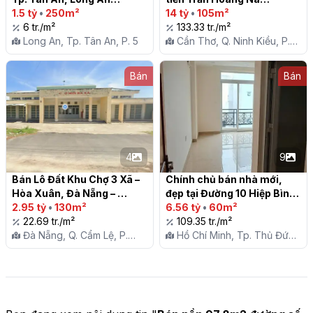
1.5 tỷ
•
250m²
14 tỷ
•
105m²
6 tr./m²
133.33 tr./m²
Long An, Tp. Tân An, P. 5
Cần Thơ, Q. Ninh Kiều, P.
Hưng Lợi
Bán
Bán
4
9
Bán Lô Đất Khu Chợ 3 Xã – 
Chính chủ bán nhà mới, 
Hòa Xuân, Đà Nẵng – 
đẹp tại Đường 10 Hiệp Bình 
130m2 – Ngang 6m Đẹp

2.95 tỷ
•
130m²
Phước, TP. Thủ Đức

6.56 tỷ
•
60m²
22.69 tr./m²
109.35 tr./m²
Đà Nẵng, Q. Cẩm Lệ, P.
Hồ Chí Minh, Tp. Thủ Đức,
Hòa Xuân
P. Hiệp Bình Phước