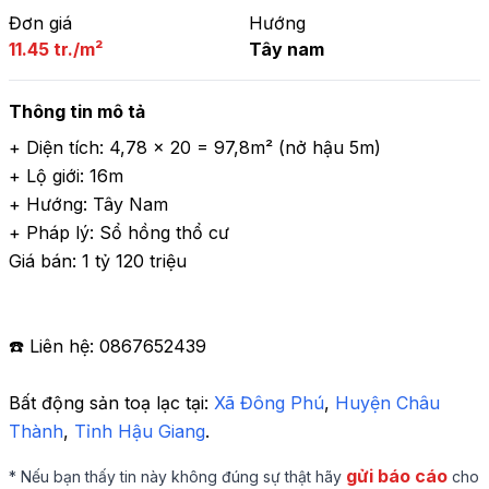
Đơn giá
Hướng
11.45 tr./m²
Tây nam
Thông tin mô tả
+ Diện tích: 4,78 x 20 = 97,8m² (nở hậu 5m)

+ Lộ giới: 16m

+ Hướng: Tây Nam

+ Pháp lý: Sổ hồng thổ cư

Giá bán: 1 tỷ 120 triệu

☎️ Liên hệ: 0867652439
Bất động sản toạ lạc tại: 
Xã Đông Phú
,
 Huyện Châu 
Thành
,
 Tỉnh Hậu Giang
.
gửi báo cáo
* Nếu bạn thấy tin này không đúng sự thật hãy
cho