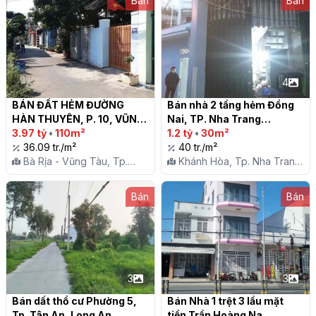
Bán
Bán
4
BÁN ĐẤT HẺM ĐƯỜNG 
Bán nhà 2 tầng hẻm Đồng 
HÀN THUYÊN, P. 10, VŨNG 
Nai, TP. Nha Trang

TÀU

3.97 tỷ
•
110m²
1.2 tỷ
•
30m²
36.09 tr./m²
40 tr./m²
Bà Rịa - Vũng Tàu, Tp.
Khánh Hòa, Tp. Nha Trang,
Vũng Tàu, P. 10
P. Phước Hải
Bán
Bán
3
3
Bán dất thổ cư Phường 5, 
Bán Nhà 1 trệt 3 lầu mặt 
Tp. Tân An, Long An

tiền Trần Hoàng Na
