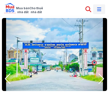
Mua bán

Cho thuê

nhà đất
nhà đất