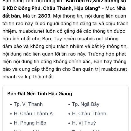
Bạn đang xem nội dung tin "
Bán nền 97,8m2 đường số
6 KDC Đông Phú, Châu Thành, Hậu Giang
" - Mục
Nhà
đất bán
, Mã tin
2803
. Mọi thông tin, nội dung liên quan
tới tin rao này là do người đăng tin đăng tải và chịu trách
nhiệm. muabds.net luôn cố gắng để các thông tin được
hữu ích nhất cho Bạn. Tuy nhiên muabds.net không
đảm bảo và không chịu trách nhiệm về bất kỳ thông tin,
nội dung nào liên quan tới tin rao này. Trường hợp phát
hiện nội dung tin đăng không chính xác, Bạn hãy thông
báo và cung cấp thông tin cho Ban quản trị muabds.net
nhanh và kịp thời nhất.
Bán Đất Nền Tỉnh Hậu Giang
• Tp. Vị Thanh
• Tp. Ngã Bảy
• H. Châu Thành A
• H. Châu Thành
• H. Phụng Hiệp
• H. Vị Thuỷ