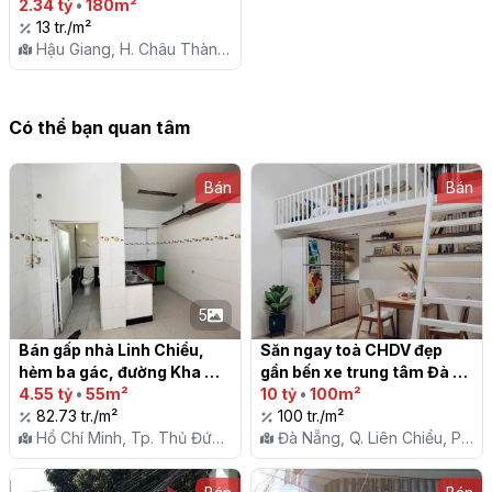
Thành, Hậu Giang

2.34 tỷ
•
180m²
13 tr./m²
Hậu Giang, H. Châu Thành,
X. Đông Phú
Có thể bạn quan tâm
Bán
Bán
5
Bán gấp nhà Linh Chiểu, 
Săn ngay toà CHDV đẹp 
hẻm ba gác, đường Kha 
gần bến xe trung tâm Đà 
Vạn Cân, Thủ Đức, giá 4,55 
4.55 tỷ
•
55m²
Nẵng

10 tỷ
•
100m²
tỷ

82.73 tr./m²
100 tr./m²
Hồ Chí Minh, Tp. Thủ Đức,
Đà Nẵng, Q. Liên Chiểu, P.
P. Linh Chiểu
Hòa Minh