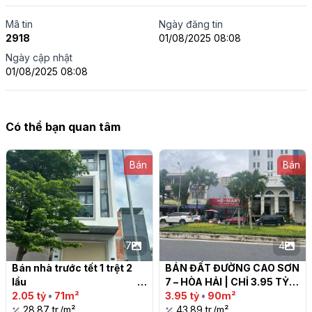
Mã tin
Ngày đăng tin
2918
01/08/2025 08:08
Ngày cập nhật
01/08/2025 08:08
Có thể bạn quan tâm
Bán
Bán
7
4
Bán nhà trước tết 1 trệt 2 
BÁN ĐẤT ĐƯỜNG CAO SƠN 
lầu                                                                                                                                                        
7 – HÒA HẢI | CHỈ 3.95 TỶ

Mặt tiền kinh doanh đường 
2.05 tỷ
•
71m²
3.95 tỷ
•
90m²
DT 743  p.An Phú, 
28.87 tr./m²
43.89 tr./m²