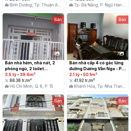
Tp.Thuận An

Bình Dương, Tp. Thuận An,
Tp. Đà Nẵng, P. Ngũ Hành
P. An Phú
Sơn
Bán
Bán
3
7
Bán nhà hẻm, nhà nát, 2 
Bán nhà cấp 4 có gác lửng 
phòng ngủ, 2 toilet

đường Dương Vân Nga - P. 
3.5 tỷ
•
39.6m²
Vĩnh Hải - TP. Nha Trang

2.1 tỷ
•
50.1m²
88.38 tr./m²
41.92 tr./m²
Hồ Chí Minh, Q. 8, P. 15
Khánh Hòa, Tp. Nha Trang,
P. Vĩnh Hải
Bán
Bán