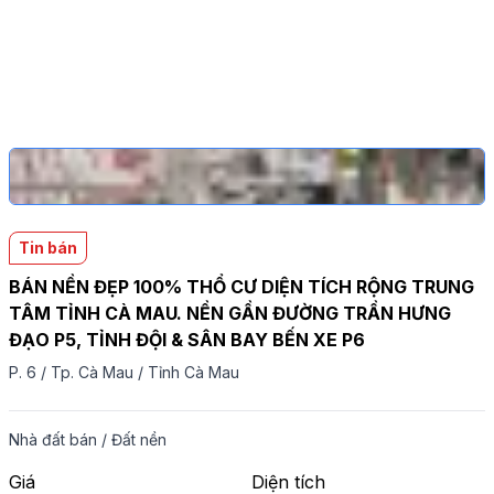
Tin bán
BÁN NỀN ĐẸP 100% THỔ CƯ DIỆN TÍCH RỘNG TRUNG
TÂM TỈNH CÀ MAU. NỀN GẦN ĐƯỜNG TRẦN HƯNG
ĐẠO P5, TỈNH ĐỘI & SÂN BAY BẾN XE P6
P. 6
/
Tp. Cà Mau
/
Tỉnh Cà Mau
Nhà đất bán
/
Đất nền
Giá
Diện tích