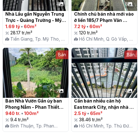
4
8
Nhà Lầu gần Nguyễn Trung 
Chính chủ bán nhà mới vào 
Trực - Quảng Trường - Mỹ 
ở liền 185/7 Phạm Văn 
Tho

1.69 tỷ
•
60m²
Chiêu, P14, Gò Vấp

7.2 tỷ
•
60m²
28.17 tr./m²
120 tr./m²
Tiền Giang, Tp. Mỹ Tho, X.
Hồ Chí Minh, Q. Gò Vấp, P.
Mỹ Phong
14
Bán
Bán
7
4
Bán Nhà Vườn Gần ủy ban 
Cần bán nhiều căn hộ 
Phong Nẫm - Phan Thiết

Eastmark City, nhận nhà 
940 tr.
•
100m²
ngay! 1-3PN, từ 63-100m2, 
2.5 tỷ
•
65m²
9.4 tr./m²
sổ hồng, mặt tiền vành đai 
38.46 tr./m²
Bình Thuận, Tp. Phan
3!

Hồ Chí Minh, Tp. Thủ Đức,
Thiết, X. Phong Nẫm
P. Long Trường