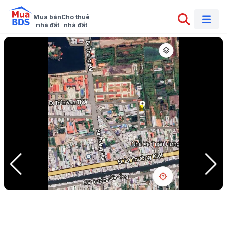
Mua bán

Cho thuê

nhà đất
nhà đất