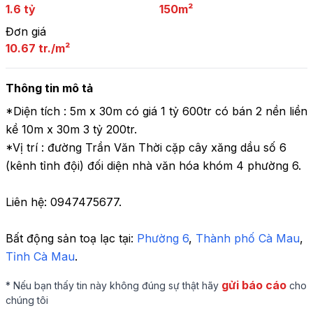
1.6 tỷ
150m²
Đơn giá
10.67 tr./m²
Thông tin mô tả
*Diện tích : 5m x 30m có giá 1 tỷ 600tr có bán 2 nền liền 
kề 10m x 30m 3 tỷ 200tr.

*Vị trí : đường Trần Văn Thời cặp cây xăng dầu số 6 
(kênh tỉnh đội) đối diện nhà văn hóa khóm 4 phường 6. 

Liên hệ: 0947475677.
Bất động sản toạ lạc tại: 
Phường 6
,
 Thành phố Cà Mau
,
Tỉnh Cà Mau
.
gửi báo cáo
* Nếu bạn thấy tin này không đúng sự thật hãy
cho
chúng tôi