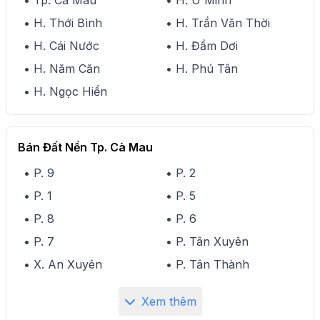
• Tp. Cà Mau
• H. U Minh
• H. Thới Bình
• H. Trần Văn Thời
• H. Cái Nước
• H. Đầm Dơi
• H. Năm Căn
• H. Phú Tân
• H. Ngọc Hiển
Bán Đất Nền Tp. Cà Mau
• P. 9
• P. 2
• P. 1
• P. 5
• P. 8
• P. 6
• P. 7
• P. Tân Xuyên
• X. An Xuyên
• P. Tân Thành
Xem thêm