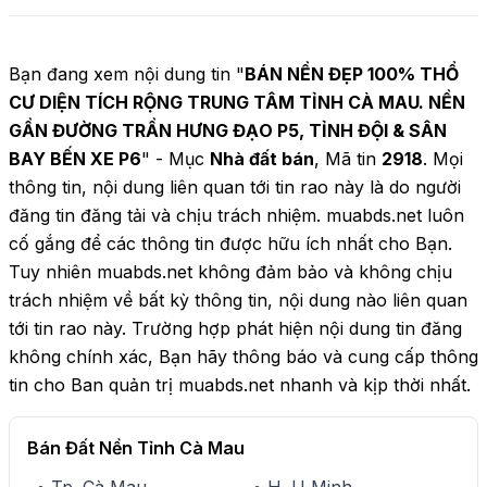
Bạn đang xem nội dung tin "
BÁN NỀN ĐẸP 100% THỔ
CƯ DIỆN TÍCH RỘNG TRUNG TÂM TỈNH CÀ MAU. NỀN
GẦN ĐƯỜNG TRẦN HƯNG ĐẠO P5, TỈNH ĐỘI & SÂN
BAY BẾN XE P6
" - Mục
Nhà đất bán
, Mã tin
2918
. Mọi
thông tin, nội dung liên quan tới tin rao này là do người
đăng tin đăng tải và chịu trách nhiệm. muabds.net luôn
cố gắng để các thông tin được hữu ích nhất cho Bạn.
Tuy nhiên muabds.net không đảm bảo và không chịu
trách nhiệm về bất kỳ thông tin, nội dung nào liên quan
tới tin rao này. Trường hợp phát hiện nội dung tin đăng
không chính xác, Bạn hãy thông báo và cung cấp thông
tin cho Ban quản trị muabds.net nhanh và kịp thời nhất.
Bán Đất Nền Tỉnh Cà Mau