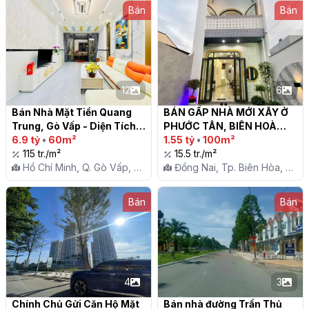
Bán
Bán
12
6
Bán Nhà Mặt Tiền Quang 
BÁN GẤP NHÀ MỚI XÂY Ở 
Trung, Gò Vấp - Diện Tích 
PHƯỚC TÂN, BIÊN HOÀ

60m2, Giá 6.9 Tỷ TL

6.9 tỷ
•
60m²
1.55 tỷ
•
100m²
115 tr./m²
15.5 tr./m²
Hồ Chí Minh, Q. Gò Vấp, P.
Đồng Nai, Tp. Biên Hòa, P.
14
Phước Tân
Bán
Bán
4
3
Chính Chủ Gửi Căn Hộ Mặt 
Bán nhà đường Trần Thủ 