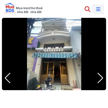
Mua bán

Cho thuê

nhà đất
nhà đất