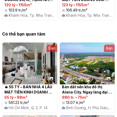
HÀNG TRÊN ĐẤT. VỊ TRÍ 
120 tỷ
•
1155m²
NGAY TRUNG TÂM TP.NHA 
123 tỷ
•
1155m²
CỰC ĐẸP, PHƯỜNG 
103.9 tr./m²
TRANG - TẶNG NHÀ HÀNG 
106.49 tr./m²
PHƯƠNG SÀI, NGAY TTTP 
Khánh Hòa, Tp. Nha Trang,
3 TẦNG THIẾT KẾ ĐẸP

Khánh Hòa, Tp. Nha Trang,
NHA TRANG. ĐƯỜNG 
P. Phương Sài
P. Phương Sài
RỘNG 30M

Có thể bạn quan tâm
Bán
Bán
2
3
🔥 55 TỶ – BÁN NHÀ 4 LẦU 
Bán đất nền khu đô thị 
MẶT TIỀN KINH DOANH 
Alana City. Ngay làng đại 
ĐƯỜNG LÊ VĂN SĨ, QUẬN 3 
55 tỷ
•
98m²
học. Mặt tiền DT. 741. Có sổ 
980 tr.
•
75m²
– HỢP ĐỒNG THUÊ 100 
561.22 tr./m²
sẵn

13.07 tr./m²
TRIỆU/THÁNG

Hồ Chí Minh, Q. 3, P. 14
Bình Dương, H. Phú Giáo,
X. Phước Hoà