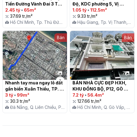
Tiền Đường Vành Đai 3 Thủ 
Độ, KDC phường 5, Vị 
Đức Giá 39 triệu/m2

2.45 tỷ
•
65m²
Thanh

1.05 tỷ
•
112.5m²
37.69 tr./m²
9.33 tr./m²
Hồ Chí Minh, Tp. Thủ Đức,
Hậu Giang, Tp. Vị Thanh,
P. Long Trường
P. V
Bán
Bán
5
7
Nhanh tay mua ngay lô đất 
BÁN NHÀ CỰC ĐẸP HXH, 
gần biển Xuân Thiều, TP. 
KHU ĐỒNG BỘ, P12, GÒ 
Đà Nẵng

3 tỷ
•
99m²
VẤP

7.2 tỷ
•
56.4m²
30.3 tr./m²
127.66 tr./m²
Đà Nẵng, Q. Liên Chiểu, P.
Hồ Chí Minh, Q. Gò Vấp, P.
Hòa Minh
12