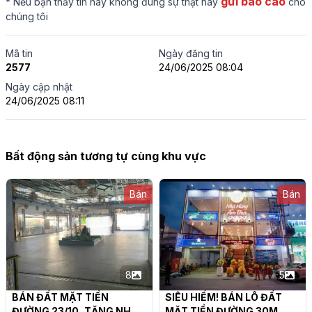
gửi báo cáo
* Nếu bạn thấy tin này không đúng sự thật hãy
cho
chúng tôi
Mã tin
Ngày đăng tin
2577
24/06/2025 08:04
Ngày cập nhật
24/06/2025 08:11
Bất động sản tương tự cùng khu vực
Bán
Bán
8
5
BÁN ĐẤT MẶT TIỀN 
SIÊU HIẾM! BÁN LÔ ĐẤT 
ĐƯỜNG 23/10, TẶNG NHÀ 
MẶT TIỀN ĐƯỜNG 30M 