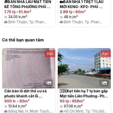
🎁BÁN NHÀ LẦU MẶT TIỀN 
🏡BÁN NHÀ 1 TRỆT 1 LẦU 
BÊ TÔNG PHƯỜNG PHÚ 
MỚI KENG- KP2- PHÚ 
THUỶ, PHAN THIẾT

1.75 tỷ
•
51.4m²
THỦY- PHAN THIẾT- SỔ 
2.88 tỷ
•
60m²
34.05 tr./m²
HỒNG RIÊNG

48 tr./m²
Bình Thuận, Tp. Phan
Bình Thuận, Tp. Phan
Thiết, P. Phú Thủy
Thiết, P. Phú Thủy
Có thể bạn quan tâm
Bán
Bán
2
3
Cần bán lô đất thổ cư xã 
🇻🇳Kẹt tiền hạ 7 tỷ bán gấp 
phước khánh cắt lỗ.

Mặt tiền Liên Phường- Phú 
900 tr.
•
83m²
Hữu- tp Thủ Đức

93 tỷ
•
958m²
10.84 tr./m²
97.08 tr./m²
Đồng Nai, H. Nhơn Trạch,
Hồ Chí Minh, Tp. Thủ Đức,