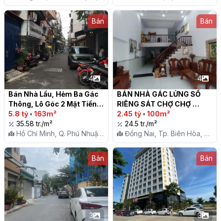
X. Phước Khánh
P. Phú Hữu
Bán
Bán
4
4
Bán Nhà Lầu, Hẻm Ba Gác 
BÁN NHÀ GÁC LỬNG SỔ 
Thông, Lô Góc 2 Mặt Tiền 
RIÊNG SÁT CHỢ CHỢ 
Lê Văn Sỹ, Phú Nhuận, Chỉ 
5.8 tỷ
•
163m²
THANH HÓA, PHƯỜNG 
2.45 tỷ
•
100m²
5.8T.

35.58 tr./m²
TRẢNG DÀI

24.5 tr./m²
Hồ Chí Minh, Q. Phú Nhuận,
Đồng Nai, Tp. Biên Hòa, P.
P. 11
Trảng Dài
Bán
Bán
3
3