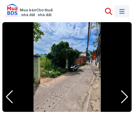
Mua bán

Cho thuê

nhà đất
nhà đất