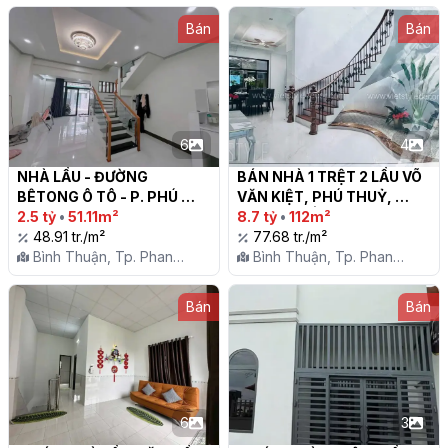
Bán
Bán
6
4
NHÀ LẦU - ĐƯỜNG 
BÁN NHÀ 1 TRỆT 2 LẦU VÕ 
BÊTONG Ô TÔ - P. PHÚ 
VĂN KIỆT, PHÚ THUỶ, 
THỦY

2.5 tỷ
•
51.11m²
PHAN THIẾT

8.7 tỷ
•
112m²
48.91 tr./m²
77.68 tr./m²
Bình Thuận, Tp. Phan
Bình Thuận, Tp. Phan
Thiết, P. Phú Thủy
Thiết, P. Phú Thủy
Bán
Bán
6
3