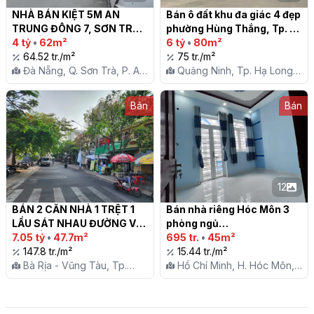
NHÀ BÁN KIỆT 5M AN 
Bán ô đất khu đa giác 4 đẹp 
TRUNG ĐÔNG 7, SƠN TRÀ, 
phường Hùng Thắng, Tp. 
ĐÀ NẴNG

4 tỷ
•
62m²
Hạ Long

6 tỷ
•
80m²
64.52 tr./m²
75 tr./m²
Đà Nẵng, Q. Sơn Trà, P. An
Quảng Ninh, Tp. Hạ Long,
Hải Đông
P. Hùng Thắng
Bán
Bán
12
BÁN 2 CĂN NHÀ 1 TRỆT 1 
Bán nhà riêng Hóc Môn 3 
LẦU SÁT NHAU ĐƯỜNG VĨA 
phòng ngủ

HÈ ĐỐI DIỆN TRƯỜNG HỌC 
7.05 tỷ
•
47.7m²
695 tr.
•
45m²
ĐINH TIÊN HOÀNG, P 
147.8 tr./m²
15.44 tr./m²
THẮNG TAM, TPVT

Bà Rịa - Vũng Tàu, Tp.
Hồ Chí Minh, H. Hóc Môn,
Vũng Tàu, P. Thắng Tam
Tt. Hóc Môn