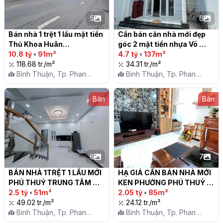
5
6
Bán nhà 1 trệt 1 lầu mặt tiền 
Cần bán căn nhà mới đẹp 
Thủ Khoa Huân

góc 2 mặt tiền nhựa Võ 
10.8 tỷ
•
91m²
Hữu, P. Phú Thuỷ, TP.Phan 
4.7 tỷ
•
137m²
118.68 tr./m²
Thiết

34.31 tr./m²
Bình Thuận, Tp. Phan
Bình Thuận, Tp. Phan
Thiết, P. Phú Thủy
Thiết, P. Phú Thủy
Bán
Bán
6
7
BÁN NHÀ 1TRỆT 1 LẦU MỚI 
HẠ GIÁ CẦN BÁN NHÀ MỚI 
PHÚ THUỶ TRUNG TÂM 
KEN PHƯỜNG PHÚ THUỶ 
PHAN THIẾT

2.5 tỷ
•
51m²
GẦN VÕ HỮU

2.05 tỷ
•
85m²
49.02 tr./m²
24.12 tr./m²
Bình Thuận, Tp. Phan
Bình Thuận, Tp. Phan
Thiết, P. Phú Thủy
Thiết, P. Phú Thủy