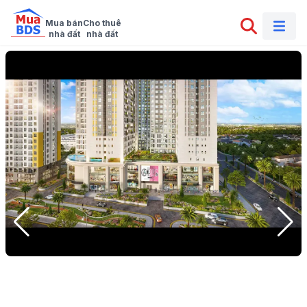
Mua bán

Cho thuê

nhà đất
nhà đất