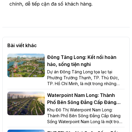
chính, dễ tiếp cận đa số khách hàng.
Bài viết khác
Đông Tăng Long: Kết nối hoàn
hảo, sống tiện nghi
Dự án Đông Tăng Long tọa lạc tại
Phường Trường Thạnh, TP. Thủ Đức,
TP. Hồ Chí Minh, là một trong những
khu đô thị đáng sống bậc nhất phía
Waterpoint Nam Long: Thành
đông nam bộ, nơi đây mang đến cho cư
dân không gian sống hiện đại, tiện nghi
Phố Bên Sông Đẳng Cấp Đáng
và môi trường sống xanh, lý tưởng. Với
Sống
Khu Đô Thị Waterpoint Nam Long:
vị trí đắc địa ngay nút giao giữa các
Thành Phố Bên Sông Đẳng Cấp Đáng
tuyến đường quan trọng như Lã Xuân
Sống Waterpoint Nam Long là một trong
Oai, Nguyễn Duy Trinh, Liên Phường và
những khu đô thị tích hợp đẳng cấp tại
Vành Đai 3, dự án Đông Tăng Long