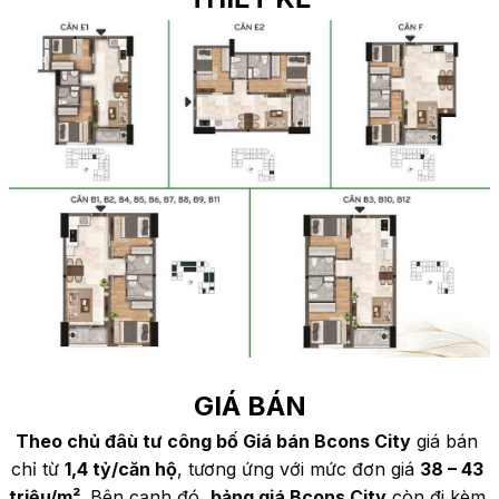
GIÁ BÁN
Theo chủ đâù tư công bố Giá bán Bcons City
 giá bán 
chỉ từ 
1,4 tỷ/căn hộ
, tương ứng với mức đơn giá 
38 – 43 
triệu/m²
. Bên cạnh đó, 
bảng giá Bcons City
 còn đi kèm 