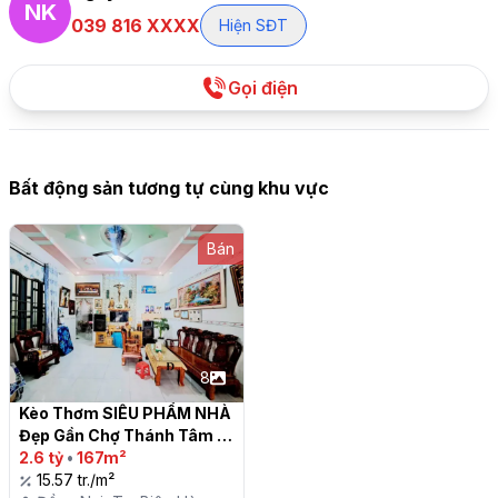
NK
039 816 XXXX
Hiện SĐT
Gọi điện
Bất động sản tương tự cùng khu vực
Bán
8
Kèo Thơm SIÊU PHẨM NHÀ 
Đẹp Gần Chợ Thánh Tâm – 
Đền Thánh Martin – P. Tân 
2.6 tỷ
•
167m²
Hòa, Biên Hòa

15.57 tr./m²