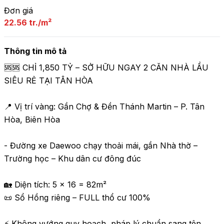
Đơn giá
22.56 tr./m²
Thông tin mô tả
🆘🆘 CHỈ 1,850 TỶ – SỞ HỮU NGAY 2 CĂN NHÀ LẦU 
SIÊU RẺ TẠI TÂN HÒA 

📍 Vị trí vàng: Gần Chợ & Đền Thánh Martin – P. Tân 
Hòa, Biên Hòa

- Đường xe Daewoo chạy thoải mái, gần Nhà thờ – 
Trường học – Khu dân cư đông đúc

🏡 Diện tích: 5 x 16 = 82m²

📜 Sổ Hồng riêng – FULL thổ cư 100%

⚡ Không vướng quy hoạch, pháp lý chuẩn sang tên 