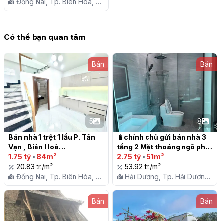
Đồng Nai, Tp. Biên Hòa, P.
Tân Hòa
Có thể bạn quan tâm
Bán
Bán
5
8
Bán nhà 1 trệt 1 lầu P. Tân 
🪆chính chủ gửi bán nhà 3 
Vạn , Biên Hoà

tầng 2 Mặt thoáng ngõ phố 
1.75 tỷ
•
84m²
Nguyễn Thị Duệ Phường 
2.75 tỷ
•
51m²
20.83 tr./m²
Thanh Bình - Tp Hải Dương

53.92 tr./m²
Đồng Nai, Tp. Biên Hòa, P.
Hải Dương, Tp. Hải Dương,
Tân Vạn
P. Thanh Bình
Bán
Bán