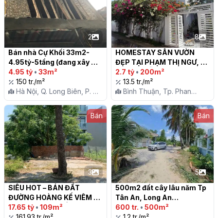
2
8
Bán nhà Cự Khối 33m2-
HOMESTAY SÂN VƯỜN 
4.95tỷ-5tầng (đang xây 
ĐẸP TẠI PHẠM THỊ NGƯ, 
tầng tầng 5).

4.95 tỷ
•
33m²
PHONG NẪM

2.7 tỷ
•
200m²
150 tr./m²
13.5 tr./m²
Hà Nội, Q. Long Biên, P. Cự
Bình Thuận, Tp. Phan
Khối
Thiết, X. Phong Nẫm
Bán
Bán
3
5
SIÊU HOT – BÁN ĐẤT 
500m2 đất cây lâu năm Tp 
ĐƯỜNG HOÀNG KẾ VIÊM – 
Tân An, Long An

TRỤC THÔNG BIỂN MỸ KHÊ

17.65 tỷ
•
109m²
600 tr.
•
500m²
161.93 tr./m²
1.2 tr./m²