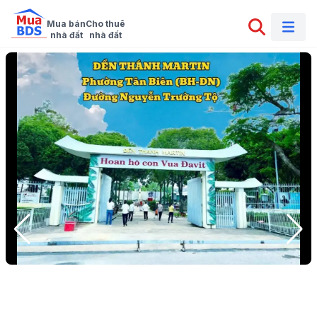
Mua bán

Cho thuê

nhà đất
nhà đất