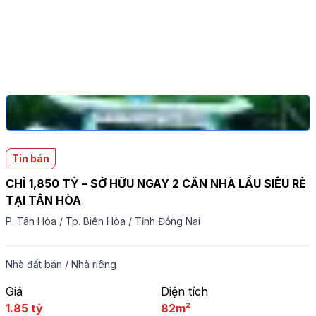
Tin bán
CHỈ 1,850 TỶ – SỞ HỮU NGAY 2 CĂN NHÀ LẦU SIÊU RẺ
TẠI TÂN HÒA
P. Tân Hòa
/
Tp. Biên Hòa
/
Tỉnh Đồng Nai
Nhà đất bán
/
Nhà riêng
Giá
Diện tích
1.85 tỷ
82m²