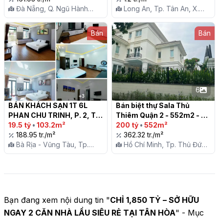
Đà Nẵng, Q. Ngũ Hành
Long An, Tp. Tân An, X.
Sơn, P. Khuê Mỹ
Hướng Thọ Phú
Bán
Bán
6
BÁN KHÁCH SẠN 1T 6L 
Bán biệt thự Sala Thủ 
PHAN CHU TRINH, P. 2, TP. 
Thiêm Quận 2 - 552m2 - 5 
VŨNG TÀU

19.5 tỷ
•
103.2m²
phòng ngủ, 6 phòng tắm

200 tỷ
•
552m²
188.95 tr./m²
362.32 tr./m²
Bà Rịa - Vũng Tàu, Tp.
Hồ Chí Minh, Tp. Thủ Đức,
Vũng Tàu, P. 2
P. An Lợi Đông
Bạn đang xem nội dung tin "
CHỈ 1,850 TỶ – SỞ HỮU
NGAY 2 CĂN NHÀ LẦU SIÊU RẺ TẠI TÂN HÒA
" - Mục