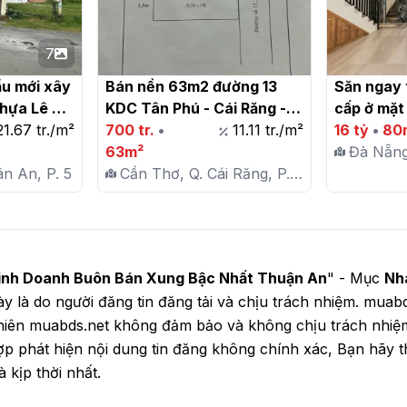
7
ầu mới xây 
Bán nền 63m2 đường 13 
Săn ngay 
hựa Lê 
KDC Tân Phú - Cái Răng - 
cấp ở mặt 
ng 5, Tp. 
21.67 tr./m²
Cần Thơ

700 tr.
•
11.11 tr./m²
Sơn Trà, 
16 tỷ
•
80
63m²
Đà Nẵng,
n An, P. 5
Cần Thơ, Q. Cái Răng, P.
Phước 
Tân Phú
 Kinh Doanh Buôn Bán Xung Bậc Nhất Thuận An
" - Mục
Nh
 này là do người đăng tin đăng tải và chịu trách nhiệm. mua
nhiên muabds.net không đảm bảo và không chịu trách nhiệ
g hợp phát hiện nội dung tin đăng không chính xác, Bạn hãy
 kịp thời nhất.