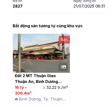
Mã tin
Ngày đăng tin
2827
21/07/2025 08:31
Bất động sản tương tự cùng khu vực
Bán
3
Đất 2 MT Thuận Giao 
Thuận An, Bình Dương

16 tỷ
•
52.22 tr./m²
306.4m²
Bình Dương, Tp. Thuận
An, P. Thuận Giao