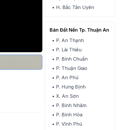
• H. Bắc Tân Uyên
Bán Đất Nền Tp. Thuận An
• P. An Thạnh
• P. Lái Thiêu
• P. Bình Chuẩn
• P. Thuận Giao
• P. An Phú
• P. Hưng Định
• X. An Sơn
• P. Bình Nhâm
• P. Bình Hòa
• P. Vĩnh Phú