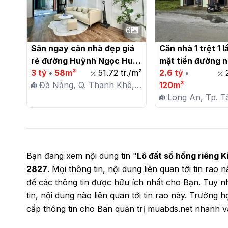
6
Săn ngay căn nhà đẹp giá 
Căn nhà 1 trệt 1 l
rẻ đường Huỳnh Ngọc Huệ, 
mặt tiền đường n
Q.Thanh Khê, TP. Đà Nẵng

3 tỷ
•
58m²
51.72 tr./m²
Văn Khuyên, Phườ
2.6 tỷ
•
Đà Nẵng, Q. Thanh Khê,
Tân An, Long An

120m²
P. Thanh Khê Tây
Long An, Tp. Tâ
Bạn đang xem nội dung tin "
Lô đất sổ hồng riêng
2827
. Mọi thông tin, nội dung liên quan tới tin rao
để các thông tin được hữu ích nhất cho Bạn. Tuy 
tin, nội dung nào liên quan tới tin rao này. Trườn
cấp thông tin cho Ban quản trị muabds.net nhanh và