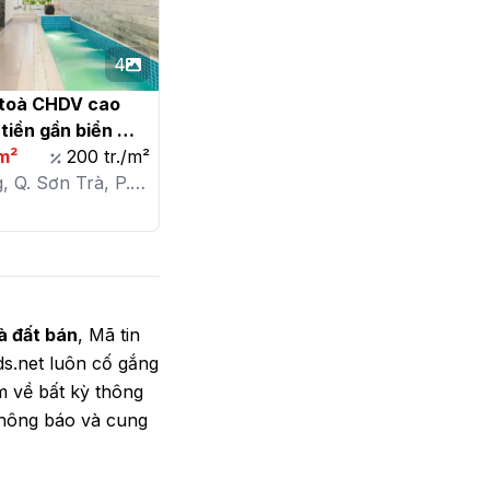
4
toà CHDV cao 
tiền gần biển 
TP. Đà Nẵng

m²
200 tr./m²
 Q. Sơn Trà, P.
Mỹ
à đất bán
, Mã tin
bds.net luôn cố gắng
m về bất kỳ thông
 thông báo và cung