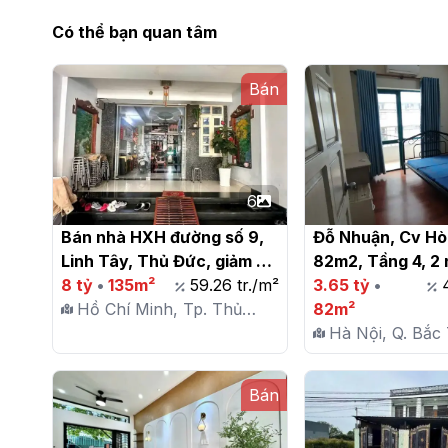
Có thể bạn quan tâm
Bán
6
Bán nhà HXH đường số 9, 
Đỗ Nhuận, Cv Hòa
Linh Tây, Thủ Đức, giảm 3 
82m2, Tầng 4, 2 n
tỷ còn nhỉnh 8 tỷ.

8 tỷ
•
135m²
59.26 tr./m²
sửa được 3 ngủ, 
3.65 tỷ
•
Hồ Chí Minh, Tp. Thủ
chung cư 6 tầng, 
82m²
Đức, P. Linh Tây
tỷ

Hà Nội, Q. Bắc 
P. Tây Tựu
Bán