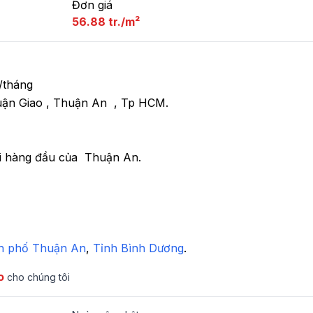
Đơn giá
56.88 tr./m²
/tháng 

n Giao , Thuận An  , Tp HCM.   

 hàng đầu của  Thuận An. 

h phố Thuận An
,
 Tỉnh Bình Dương
.
o
cho chúng tôi