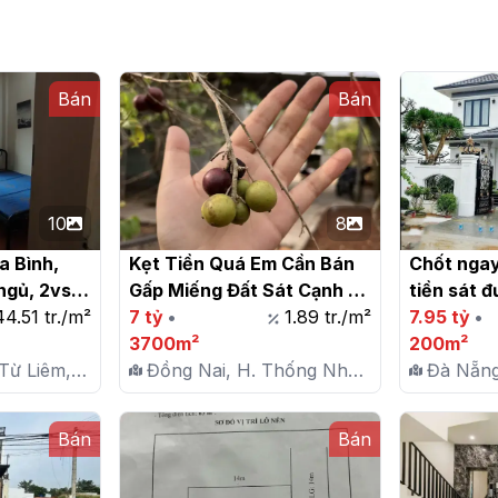
Bán
Bán
10
8
 Bình, 
Kẹt Tiền Quá Em Cần Bán 
Chốt ngay
gủ, 2vs, 
Gấp Miếng Đất Sát Cạnh 
tiền sát đ
thang bộ, 
44.51 tr./m²
Sân Bay Long Thành -  
7 tỷ
•
1.89 tr./m²
Hành, Q.C
7.95 tỷ
•
giá 3.65 
Tiềm Năng Tăng Giá Cực 
3700m²
Nẵng

200m²
Từ Liêm,
Tốt

Đồng Nai, H. Thống Nhất,
Đà Nẵng
X. Hưng Lộc
Hòa Phá
Bán
Bán