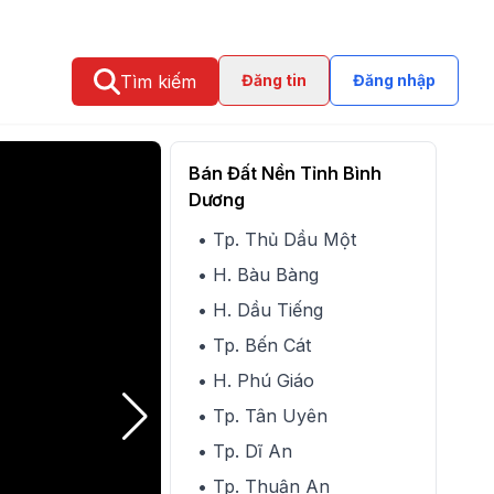
Tìm kiếm
Đăng tin
Đăng nhập
Bán Đất Nền Tỉnh Bình
Dương
• Tp. Thủ Dầu Một
• H. Bàu Bàng
• H. Dầu Tiếng
• Tp. Bến Cát
• H. Phú Giáo
• Tp. Tân Uyên
• Tp. Dĩ An
• Tp. Thuận An