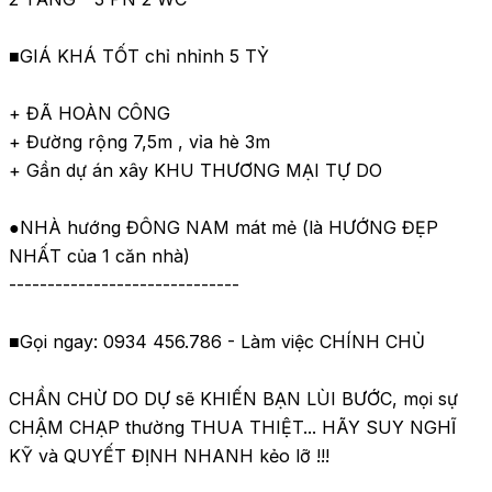
■GIÁ KHÁ TỐT chỉ nhỉnh 5 TỶ

+ ĐÃ HOÀN CÔNG

+ Đường rộng 7,5m , vỉa hè 3m

+ Gần dự án xây KHU THƯƠNG MẠI TỰ DO

●NHÀ hướng ĐÔNG NAM mát mẻ (là HƯỚNG ĐẸP 
NHẤT của 1 căn nhà)

------------------------------

■Gọi ngay: 0934 456.786 - Làm việc CHÍNH CHỦ

CHẦN CHỪ DO DỰ sẽ KHIẾN BẠN LÙI BƯỚC, mọi sự 
CHẬM CHẠP thường THUA THIỆT... HÃY SUY NGHĨ 
KỸ và QUYẾT ĐỊNH NHANH kẻo lỡ !!!