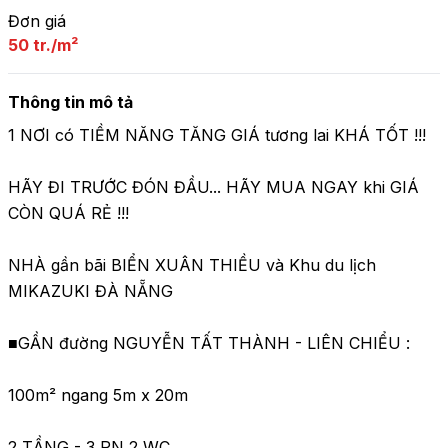
Đơn giá
50 tr./m²
Thông tin mô tả
1 NƠI có TIỀM NĂNG TĂNG GIÁ tương lai KHÁ TỐT !!!

HÃY ĐI TRƯỚC ĐÓN ĐẦU... HÃY MUA NGAY khi GIÁ 
CÒN QUÁ RẺ !!!

NHÀ gần bãi BIỂN XUÂN THIỀU và Khu du lịch 
MIKAZUKI ĐÀ NẴNG

■GẦN đường NGUYỄN TẤT THÀNH - LIÊN CHIỂU :

100m² ngang 5m x 20m 

2 TẦNG - 3 PN 2 WC
