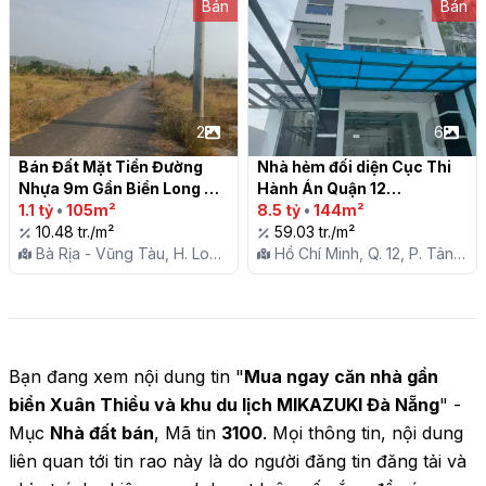
Bán
Bán
2
6
Bán Đất Mặt Tiền Đường 
Nhà hẻm đối diện Cục Thi 
Nhựa 9m Gần Biển Long Hải

Hành Án Quận 12

1.1 tỷ
•
105m²
8.5 tỷ
•
144m²
10.48 tr./m²
59.03 tr./m²
Bà Rịa - Vũng Tàu, H. Long
Hồ Chí Minh, Q. 12, P. Tân
Đất, X. Tam An
Thới Hiệp
Bạn đang xem nội dung tin "
Mua ngay căn nhà gần
biển Xuân Thiều và khu du lịch MIKAZUKI Đà Nẵng
" -
Mục
Nhà đất bán
, Mã tin
3100
. Mọi thông tin, nội dung
liên quan tới tin rao này là do người đăng tin đăng tải và