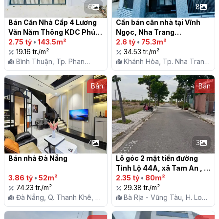
6
8
Bán Căn Nhà Cấp 4 Lương 
Cần bán căn nhà tại Vĩnh 
Văn Năm Thông KDC Phú 
Ngọc, Nha Trang

Tài - Phú Trinh ra Đại Lộ Lê 
2.75 tỷ
•
143.5m²
2.6 tỷ
•
75.3m²
Duẩn

19.16 tr./m²
34.53 tr./m²
Bình Thuận, Tp. Phan
Khánh Hòa, Tp. Nha Trang,
Thiết, P. Phú Trinh
X. Vĩnh Ngọc
Bán
Bán
4
3
Bán nhà Đà Nẵng

Lô góc 2 mặt tiền đường 
Tỉnh Lộ 44A, xã Tam An , 
3.86 tỷ
•
52m²
huyện Long Đất ( An Ngãi 
2.35 tỷ
•
80m²
74.23 tr./m²
cũ)

29.38 tr./m²
Đà Nẵng, Q. Thanh Khê, P.
Bà Rịa - Vũng Tàu, H. Long
Thanh Khê Tây
Đất, X. Tam An