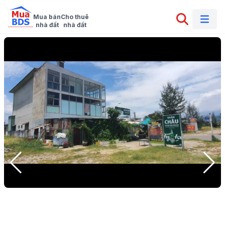
Mua bán

Cho thuê

nhà đất
nhà đất