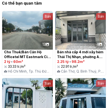
Có thể bạn quan tâm
Bán
Bán
12
4
Cho Thuê/Bán Căn Hộ 
Bán nhà cấp 4 mới xây hẻm 
Officetel MT Eastmark City 
Thái Thị Nhạn, phường An 
- Văn Phòng Cao Cấp, Giá 
2 tỷ
•
60m²
Thới, quận Bình Thủy, Cần 
2.25 tỷ
•
98.2m²
Tốt Nhất Khu Vực!

33.33 tr./m²
Thơ

22.91 tr./m²
Hồ Chí Minh, Tp. Thủ Đức,
Cần Thơ, Q. Bình Thuỷ, P.
P. Long Trường
An Thới
Bán
Bán