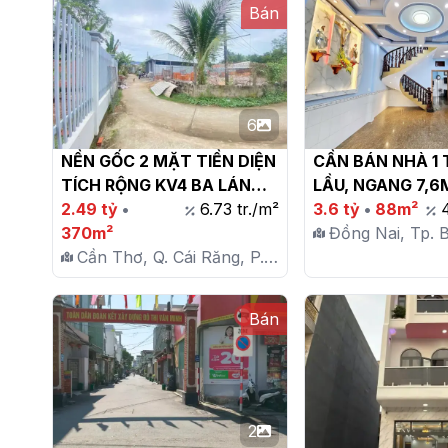
Bán
6
NỀN GỐC 2 MẶT TIỀN DIỆN 
CẦN BÁN NHÀ 1 T
TÍCH RỘNG KV4 BA LÁNG 
LẦU, NGANG 7,6M
QUẬN CÁI RĂNG, CẦN THƠ

2.49 tỷ
•
6.73 tr./m²
GẦN CHỢ PHÚC 
3.6 tỷ
•
88m²
370m²
Đồng Nai, Tp. 
Cần Thơ, Q. Cái Răng, P.
P. Hố Nai
Ba Láng
Bán
2