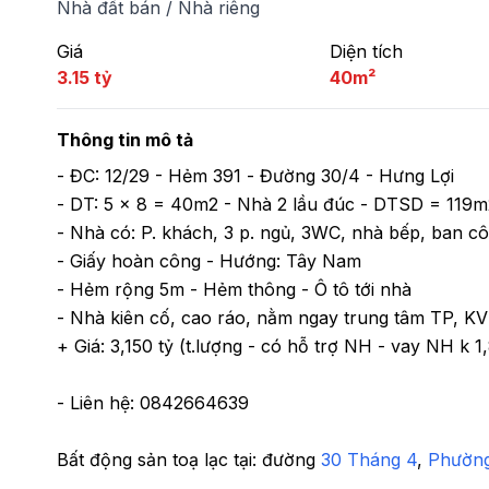
Nhà đất bán
/
Nhà riêng
Giá
Diện tích
3.15 tỷ
40m²
Thông tin mô tả
- ĐC: 12/29 - Hẻm 391 - Đường 30/4 - Hưng Lợi

- DT: 5 x 8 = 40m2 - Nhà 2 lầu đúc - DTSD = 119m2
- Nhà có: P. khách, 3 p. ngủ, 3WC, nhà bếp, ban cô
- Giấy hoàn công - Hướng: Tây Nam 

- Hẻm rộng 5m - Hẻm thông - Ô tô tới nhà 

- Nhà kiên cố, cao ráo, nằm ngay trung tâm TP, KV r
+ Giá: 3,150 tỷ (t.lượng - có hỗ trợ NH - vay NH k 1,8
- Liên hệ: 0842664639
Bất động sản toạ lạc tại: 
đường 
30 Tháng 4
, 
Phường