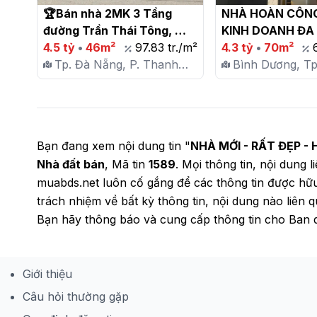
🏆Bán nhà 2MK 3 Tầng 
NHÀ HOÀN CÔNG 
đường Trần Thái Tông, 
KINH DOANH ĐA
dt46m2 Giá 4ty5 tl nhẹ

4.5 tỷ
•
46m²
97.83 tr./m²
NGHỀ - THUẬN AN
4.3 tỷ
•
70m²
Tp. Đà Nẵng, P. Thanh
DƯƠNG

Bình Dương, Tp
Khê
An, P. Bình Ch
Bạn đang xem nội dung tin "
NHÀ MỚI - RẤT ĐẸP 
Nhà đất bán
, Mã tin
1589
. Mọi thông tin, nội dung l
muabds.net luôn cố gắng để các thông tin được hữ
trách nhiệm về bất kỳ thông tin, nội dung nào liên 
Bạn hãy thông báo và cung cấp thông tin cho Ban q
Giới thiệu
Câu hỏi thường gặp