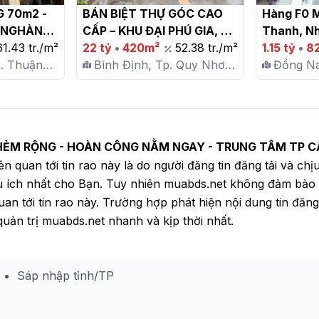
70m2 - 
BÁN BIỆT THỰ GÓC CAO 
Hàng F0 Mớ
 NGHÀNH 
CẤP – KHU ĐẠI PHÚ GIA, 
Thanh, Nh
, BÌNH 
61.43 tr./m²
TP. QUY NHƠN

22 tỷ
•
420m²
52.38 tr./m²
1.15 tỷ
•
8
. Thuận
Bình Định, Tp. Quy Nhơn,
Đồng Na
uẩn
P. Nhơn Bình
X. Vĩnh
- HẺM RỘNG - HOÀN CÔNG NẰM NGAY - TRUNG TÂM TP 
iên quan tới tin rao này là do người đăng tin đăng tải và chị
u ích nhất cho Bạn. Tuy nhiên muabds.net không đảm bảo
quan tới tin rao này. Trường hợp phát hiện nội dung tin đăn
uản trị muabds.net nhanh và kịp thời nhất.
Sáp nhập tỉnh/TP