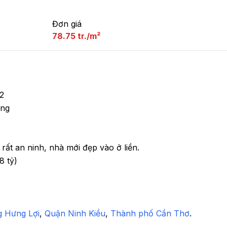
Đơn giá
78.75 tr./m²


ng 

ất an ninh, nhà mới đẹp vào ở liền.

 tỷ)

 Hưng Lợi
,
 Quận Ninh Kiều
,
 Thành phố Cần Thơ
.