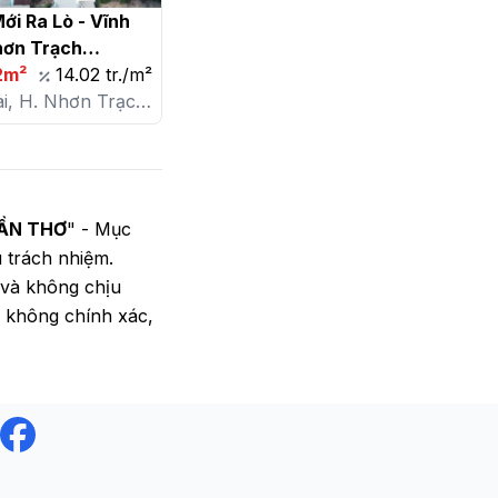
i Ra Lò - Vĩnh 
ơn Trạch

2m²
14.02 tr./m²
i, H. Nhơn Trạch,
 Thanh
CẦN THƠ
" - Mục
u trách nhiệm.
 và không chịu
g không chính xác,