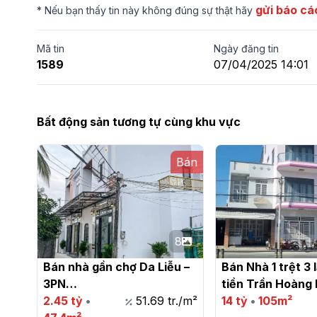
gửi báo cá
* Nếu bạn thấy tin này không đúng sự thật hãy
Mã tin
Ngày đăng tin
1589
07/04/2025 14:01
Bất động sản tương tự cùng khu vực
Bán
8
Bán nhà gần chợ Da Liễu – 
Bán Nhà 1 trệt 3 l
3PN

tiền Trần Hoàng 
2.45 tỷ
•
51.69 tr./m²
14 tỷ
•
105m²