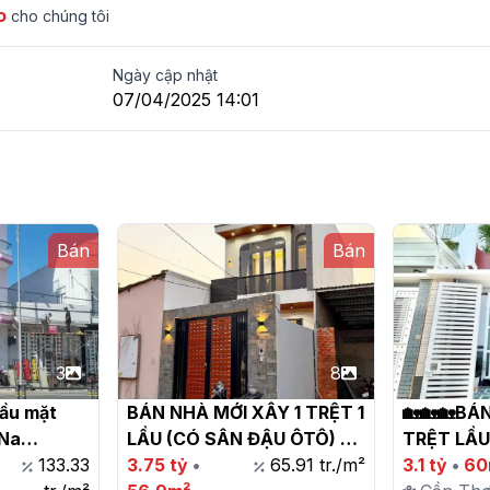
o
cho chúng tôi
Ngày cập nhật
07/04/2025 14:01
Bán
Bán
3
8
ầu mặt 
BÁN NHÀ MỚI XÂY 1 TRỆT 1 
🏡🏡🏡BÁN
Na

LẦU (CÓ SÂN ĐẬU ÔTÔ) - 
TRỆT LẦU
133.33
FULL NỘI THẤT - TRỤC 
3.75 tỷ
•
65.91 tr./m²
30/4 - HƯN
3.1 tỷ
•
60