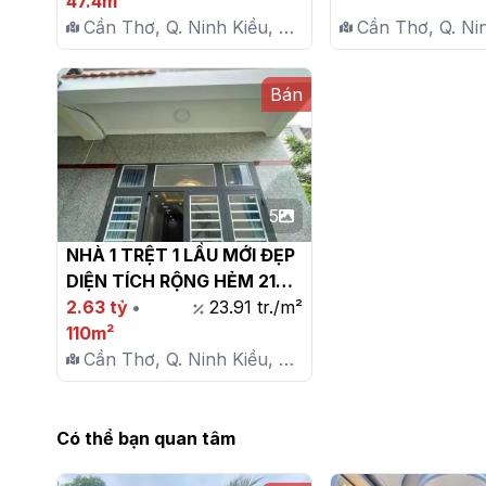
47.4m²
Cần Thơ, Q. Ninh Kiều, P.
Cần Thơ, Q. Nin
Hưng Lợi
Hưng Lợi
Bán
5
NHÀ 1 TRỆT 1 LẦU MỚI ĐẸP 
DIỆN TÍCH RỘNG HẺM 216 
ĐƯỜNG 3/2 P. HƯNG LỢI 
2.63 tỷ
•
23.91 tr./m²
GẦN TRƯỜNG ĐẠI HỌC 
110m²
CẦN THƠ

Cần Thơ, Q. Ninh Kiều, P.
Hưng Lợi
Có thể bạn quan tâm