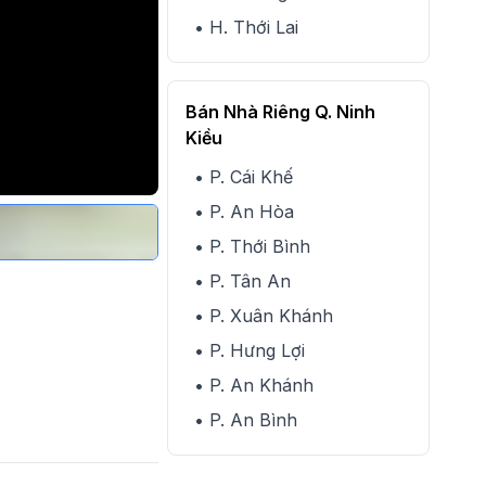
• H. Thới Lai
Bán Nhà Riêng Q. Ninh
Kiều
• P. Cái Khế
• P. An Hòa
• P. Thới Bình
• P. Tân An
• P. Xuân Khánh
• P. Hưng Lợi
• P. An Khánh
• P. An Bình