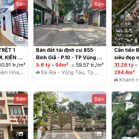
Bán
Bán
5
RỆT 1 
Bán đất tái định cư 855 
Cần tiền 
, KIẾN CỐ 
Bình Giã - P.10 - TP Vũng 
siêu đẹp n
LÂM

40.91 tr./m²
Tàu

5.6 tỷ
•
94m²
59.57 tr./m²
CƯƠNG KĐT
31.28 tỷ
•
Biên Hòa,
Bà Rịa - Vũng Tàu, Tp.
284,4m2 gi
284.4m²
Vũng Tàu, P. 10
Khánh H
Trang, 
Bán
Bán
7
7