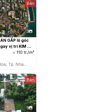
Bán
3
BÁN GẤP lô góc 
gay vị trí KIM 
 biển An Viên 
110 tr./m²
á 110tr/m2

òa, Tp. Nha
P. Vĩnh Trường
Bán
5