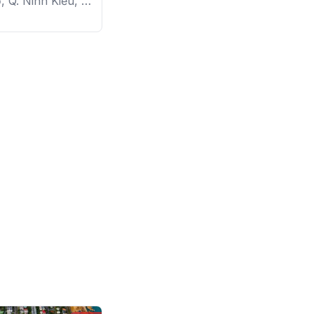
N THƠ

 Q. Ninh Kiều, P.
i