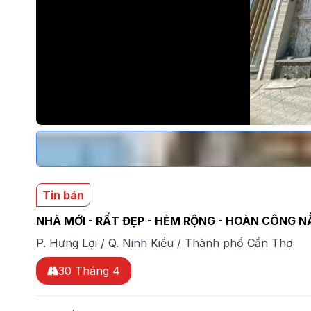
Tin bán
NHÀ MỚI - RẤT ĐẸP - HẺM RỘNG - HOÀN CÔNG 
P. Hưng Lợi
/
Q. Ninh Kiều
/
Thành phố Cần Thơ
30 Tháng 4