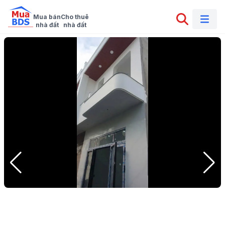
Mua bán

Cho thuê

nhà đất
nhà đất