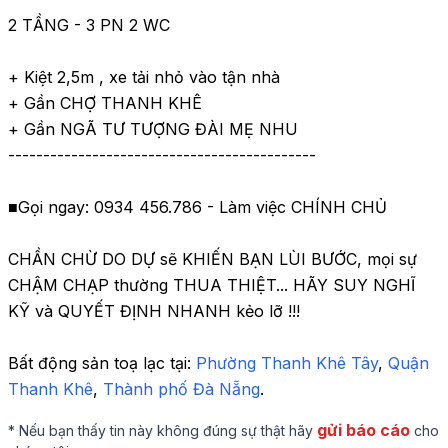
2 TẦNG - 3 PN 2 WC

+ Kiệt 2,5m , xe tải nhỏ vào tận nhà

+ Gần CHỢ THANH KHÊ

+ Gần NGÃ TƯ TƯỢNG ĐÀI MẸ NHU

--------------------------------------------

■Gọi ngay: 0934 456.786 - Làm việc CHÍNH CHỦ

CHẦN CHỪ DO DỰ sẽ KHIẾN BẠN LÙI BƯỚC, mọi sự 
CHẬM CHẠP thường THUA THIỆT... HÃY SUY NGHĨ 
KỸ và QUYẾT ĐỊNH NHANH kẻo lỡ !!!
Bất động sản toạ lạc tại: 
Phường Thanh Khê Tây
,
 Quận 
Thanh Khê
,
 Thành phố Đà Nẵng
.
gửi báo cáo
* Nếu bạn thấy tin này không đúng sự thật hãy
cho