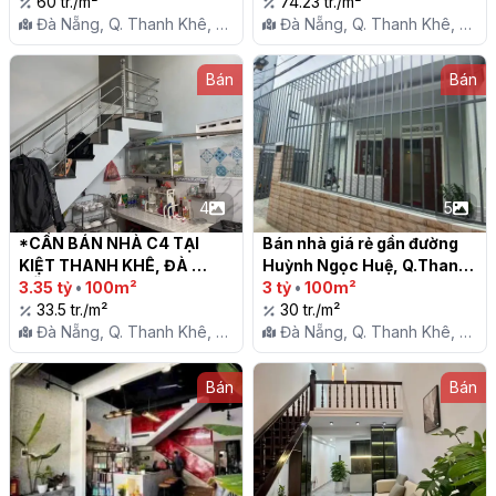
60 tr./m²
74.23 tr./m²
Đà Nẵng, Q. Thanh Khê, P.
Đà Nẵng, Q. Thanh Khê, P.
Thanh Khê Tây
Thanh Khê Tây
Bán
Bán
4
5
*CẦN BÁN NHÀ C4 TẠI 
Bán nhà giá rẻ gần đường 
KIỆT THANH KHÊ, ĐÀ 
Huỳnh Ngọc Huệ, Q.Thanh 
NẴNG 🏡

3.35 tỷ
•
100m²
Khê, TP. Đà Nẵng

3 tỷ
•
100m²
33.5 tr./m²
30 tr./m²
Đà Nẵng, Q. Thanh Khê, P.
Đà Nẵng, Q. Thanh Khê, P.
Thanh Khê Tây
Thanh Khê Tây
Bán
Bán