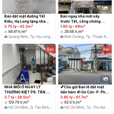
5
Bán đất mặt đường Yết 
Bán ngay nhà mới xây 
Kiêu, Hạ Long tặng nhà

trước Tết, công chứng 
3.75 tỷ
•
43.3m²
trong ngày, dọn vào ở liền

1.95 tỷ
•
68m²
86.61 tr./m²
28.68 tr./m²
Quảng Ninh, Tp. Hạ Long,
Bình Dương, Tp. Thuận An,
P. Trần Hưng Đạo
P. An Phú
Bán
Bán
7
3
NHÀ MỚI Ở NGAY LÝ 
💕Chủ gửi Bán lô đất mặt 
THƯỜNG KIỆT P9. TÂN 
tiền hẻm 41 Gò Cát- P. Phú 
BÌNH - HẺM NHỰA THÔNG 
3.7 tỷ
•
28.5m²
Hữu- TP. Thủ Đức.

3.85 tỷ
•
61.7m²
TỨ TUNG - GẦN TRƯỜNG 
129.79 tr./m²
62.4 tr./m²
HỌC, CHỢ, SIÊU THỊ - 
Hồ Chí Minh, Q. Tân Bình,
Hồ Chí Minh, Tp. Thủ Đức,
34M2, 2 TẦNG, 2PN, 2WC - 
P. 9
P. Phú Hữu