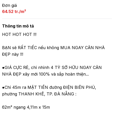
Đơn giá
64.52 tr./m²
Thông tin mô tả
HOT HOT HOT !!!

BẠN sẽ RẤT TIẾC nếu không MUA NGAY CĂN NHÀ 
ĐẸP này !!!

●GIÁ CỰC RẺ, chỉ nhỉnh 4 TỶ SỞ HỮU NGAY CĂN 
NHÀ ĐẸP xây mới 100% và sắp hoàn thiện...

●Chỉ 45m ra MẶT TIỀN đường ĐIỆN BIÊN PHỦ, 
phường THANH KHÊ, TP. ĐÀ NẴNG :

62m² ngang 4,11m x 15m
