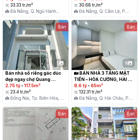
Nẵng

33.33 tr./m²
30.68 tr./m²
Đà Nẵng, Q. Ngũ Hành
Đà Nẵng, Q. Cẩm Lệ, P.
Sơn, P. Hoà Quý
Hòa Xuân
Bán
Bán
5
8
Bán nhà sổ riêng gác đúc 
🏡 BÁN NHÀ 3 TẦNG MẶT 
đẹp ngay chợ Quang 
TIỀN – HÒA CƯỜNG, HẢI 
Thắng, Trảng Dài

2.75 tỷ
•
117.5m²
CHÂU, ĐÀ NẴNG

8.6 tỷ
•
65m²
23.4 tr./m²
132.31 tr./m²
Đồng Nai, Tp. Biên Hòa, P.
Đà Nẵng, Q. Hải Châu, P.
Trảng Dài
Hòa Cường Nam
Bán
Bán