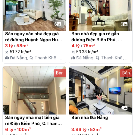
6
6
Săn ngay căn nhà đẹp giá 
Bán nhà đẹp giá rẻ gần 
rẻ đường Huỳnh Ngọc Huệ, 
đường Điện Biên Phủ, 
Q.Thanh Khê, TP. Đà Nẵng

3 tỷ
•
58m²
Q.Thanh Khê, TP. Đà Nẵng

4 tỷ
•
75m²
51.72 tr./m²
53.33 tr./m²
Đà Nẵng, Q. Thanh Khê, P.
Đà Nẵng, Q. Thanh Khê, P.
Thanh Khê Tây
Thanh Khê Tây
Bán
Bán
4
Săn ngay nhà mặt tiền giá 
Bán nhà Đà Nẵng

rẻ Điện Biên Phủ, Q.Thanh 
Khê, TP. Đà Nẵng

6 tỷ
•
100m²
3.86 tỷ
•
52m²