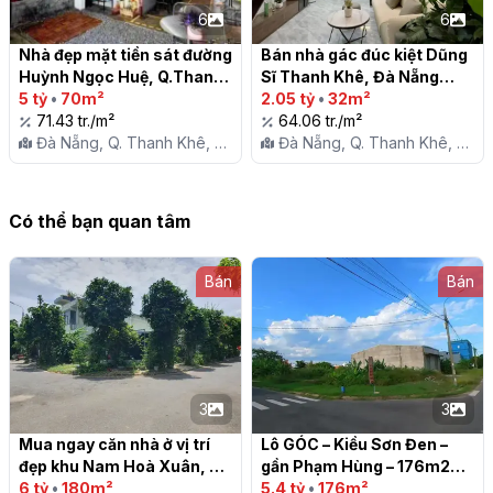
6
6
Nhà đẹp mặt tiền sát đường 
Bán nhà gác đúc kiệt Dũng 
Huỳnh Ngọc Huệ, Q.Thanh 
Sĩ Thanh Khê, Đà Nẵng

Khê, TP. Đà Nẵng

5 tỷ
•
70m²
2.05 tỷ
•
32m²
71.43 tr./m²
64.06 tr./m²
Đà Nẵng, Q. Thanh Khê, P.
Đà Nẵng, Q. Thanh Khê, P.
Thanh Khê Tây
Thanh Khê Tây
Có thể bạn quan tâm
Bán
Bán
3
3
Mua ngay căn nhà ở vị trí 
Lô GÓC – Kiều Sơn Đen – 
đẹp khu Nam Hoà Xuân, 
gần Phạm Hùng – 176m2

Q.Ngũ Hành Sơn, TP. Đà 
6 tỷ
•
180m²
5.4 tỷ
•
176m²