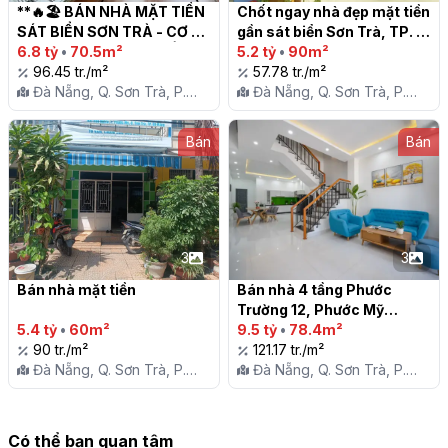
**🔥🏖 BÁN NHÀ MẶT TIỀN 
Chốt ngay nhà đẹp mặt tiền 
SÁT BIỂN SƠN TRÀ - CƠ 
gần sát biển Sơn Trà, TP. 
HỘI VÀNG KHÔNG THỂ BỎ 
6.8 tỷ
•
70.5m²
Đà Nẵng

5.2 tỷ
•
90m²
LỠ! 🏖🔥**

96.45 tr./m²
57.78 tr./m²
Đà Nẵng, Q. Sơn Trà, P.
Đà Nẵng, Q. Sơn Trà, P.
Phước Mỹ
Phước Mỹ
Bán
Bán
3
3
Bán nhà mặt tiền

Bán nhà 4 tầng Phước 
Trường 12, Phước Mỹ

5.4 tỷ
•
60m²
9.5 tỷ
•
78.4m²
90 tr./m²
121.17 tr./m²
Đà Nẵng, Q. Sơn Trà, P.
Đà Nẵng, Q. Sơn Trà, P.
Phước Mỹ
Phước Mỹ
Có thể bạn quan tâm