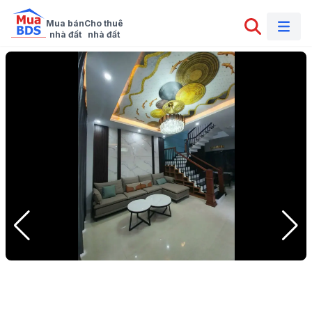
Mua bán

Cho thuê

nhà đất
nhà đất