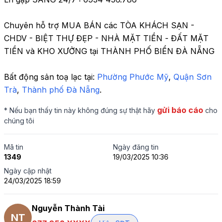
Chuyên hỗ trợ MUA BÁN các TÒA KHÁCH SẠN - 
CHDV - BIỆT THỰ ĐẸP - NHÀ MẶT TIỀN - ĐẤT MẶT 
TIỀN và KHO XƯỞNG tại THÀNH PHỐ BIỂN ĐÀ NẴNG
Bất động sản toạ lạc tại: 
Phường Phước Mỹ
,
 Quận Sơn 
Trà
,
 Thành phố Đà Nẵng
.
gửi báo cáo
* Nếu bạn thấy tin này không đúng sự thật hãy
cho
chúng tôi
Mã tin
Ngày đăng tin
1349
19/03/2025 10:36
Ngày cập nhật
24/03/2025 18:59
Nguyễn Thành Tài
NT