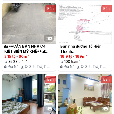
Phước Mỹ
Phước Mỹ
Bán
Bán
2
🏡 **CẦN BÁN NHÀ C4 
Bán nhà đường Tô Hiến 
KIỆT BIỂN MỸ KHÊ** 🌊

Thành

2.15 tỷ
•
60m²
16.9 tỷ
•
169m²
35.83 tr./m²
100 tr./m²
Đà Nẵng, Q. Sơn Trà, P.
Đà Nẵng, Q. Sơn Trà, P.
Phước Mỹ
Phước Mỹ
Bán
Bán
6
3