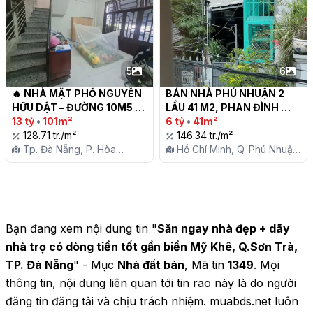
5
6
🔥 NHÀ MẶT PHỐ NGUYỄN 
BÁN NHÀ PHÚ NHUẬN 2 
HỮU DẬT – ĐƯỜNG 10M5 – 
LẦU 41 M2, PHAN ĐÌNH 
TRUNG TÂM HẢI CHÂU! 🔥

13 tỷ
•
101m²
PHÙNG, H 3 GÁC, CĂN 
6 tỷ
•
41m²
128.71 tr./m²
GÓC 2 MT HẠ CHÀO 6 TỶ

146.34 tr./m²
Tp. Đà Nẵng, P. Hòa
Hồ Chí Minh, Q. Phú Nhuận,
Cường
P. 1
Bạn đang xem nội dung tin "
Săn ngay nhà đẹp + dãy
nhà trọ có dòng tiền tốt gần biển Mỹ Khê, Q.Sơn Trà,
TP. Đà Nẵng
" - Mục
Nhà đất bán
, Mã tin
1349
. Mọi
thông tin, nội dung liên quan tới tin rao này là do người
đăng tin đăng tải và chịu trách nhiệm. muabds.net luôn