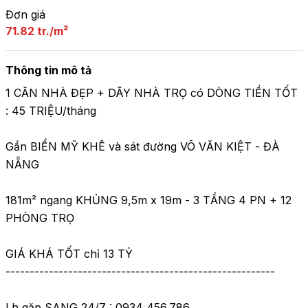
Đơn giá
71.82 tr./m²
Thông tin mô tả
1 CĂN NHÀ ĐẸP + DÃY NHÀ TRỌ có DÒNG TIỀN TỐT 
: 45 TRIỆU/tháng

Gần BIỂN MỸ KHÊ và sát đường VÕ VĂN KIỆT - ĐÀ 
NẴNG

181m² ngang KHỦNG 9,5m x 19m - 3 TẦNG 4 PN + 12 
PHÒNG TRỌ

GIÁ KHÁ TỐT chỉ 13 TỶ

--------------------------------------------------------

Lh gặp SANG 24/7 : 0934 456.786
