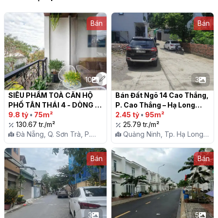
Bán
Bán
10
3
SIÊU PHẨM TOÀ CĂN HỘ 
Bán Đất Ngõ 14 Cao Thắng, 
PHỐ TÂN THÁI 4 - DÒNG 
P. Cao Thắng – Hạ Long

TIỀN SẴN - PHÁP LÝ 
9.8 tỷ
•
75m²
2.45 tỷ
•
95m²
CHUẨN - CHỐT NGAY KẺO 
130.67 tr./m²
25.79 tr./m²
LỠ

Đà Nẵng, Q. Sơn Trà, P.
Quảng Ninh, Tp. Hạ Long,
Mân Thái
P. Cao Thắng
Bán
Bán
3
5