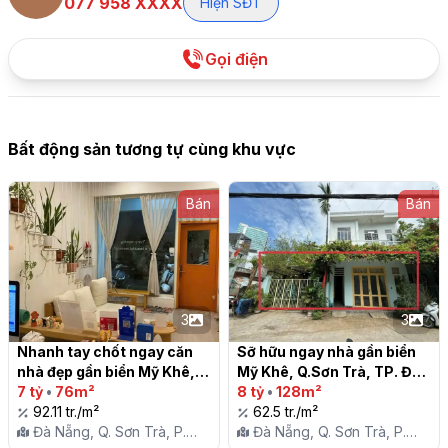
077 958 XXXX
Hiện SĐT
Gọi điện
Bất động sản tương tự cùng khu vực
Bán
Bán
3
3
Nhanh tay chốt ngay căn 
Sỡ hữu ngay nhà gần biển 
nhà đẹp gần biển Mỹ Khê, 
Mỹ Khê, Q.Sơn Trà, TP. Đà 
Q.Sơn Trà, TP. Đà Nẵng

7 tỷ
•
76m²
Nẵng

8 tỷ
•
128m²
92.11 tr./m²
62.5 tr./m²
Đà Nẵng, Q. Sơn Trà, P.
Đà Nẵng, Q. Sơn Trà, P.