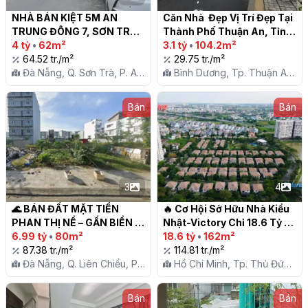
NHÀ BÁN KIỆT 5M AN 
Căn Nhà  Đẹp Vị Trí Đẹp Tại  
TRUNG ĐÔNG 7, SƠN TRÀ, 
Thành Phố Thuận An, Tỉnh 
ĐÀ NẴNG

4 tỷ
•
62m²
Bình Dương

3.1 tỷ
•
104.2m²
64.52 tr./m²
29.75 tr./m²
Đà Nẵng, Q. Sơn Trà, P. An
Bình Dương, Tp. Thuận An,
Hải Đông
P. Bình Nhâm
Bán
Bán
3
4
🌊 BÁN ĐẤT MẶT TIỀN 
🔥 Cơ Hội Sở Hữu Nhà Kiểu 
PHAN THỊ NỂ – GẦN BIỂN – 
Nhật-Victory Chỉ 18.6 Tỷ 
80m2 – GIÁ 6,XX TỶ 🌊

6.99 tỷ
•
80m²
Tại Khu Vực Đáng Mơ Ước 
18.6 tỷ
•
162m²
87.38 tr./m²
Valora Kikyo!

114.81 tr./m²
Đà Nẵng, Q. Liên Chiểu, P.
Hồ Chí Minh, Tp. Thủ Đức,
Hòa Minh
P. Phú Hữu
Bán
Bán