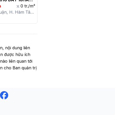
a
0 tr./m²
uận, H. Hàm Tân,
Phúc
in, nội dung liên
tin được hữu ích
ào liên quan tới
in cho Ban quản trị