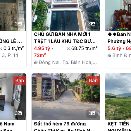
2
8
CHỦ GỬI BÁN NHÀ MỚI 1 
🍀🍀Bán N
NG LÊ 
TRỆT 1 LẦU KHU TĐC BỬU 
Phường Ng
/T, 50 M2 
0.3 tr./m²
LONG ( NAY LÀ P. TRẤN 
4.95 tỷ
•
68.75 tr./m²
Nhơn

5.6 tỷ
•
6
Y

 3, P. 14
BIÊN MỚI )

72m²
Bình Đị
Đồng Nai, Tp. Biên Hòa,
P. Ngô 
P. Bửu Long
Bán
Bán
3
2
ộ Nam 
Đất thổ hẻm 79 đường 
KẸT TIỀN
 Sơn - 
Châu Thị Kim, An Vĩnh Ngãi 
NGUYÊN K