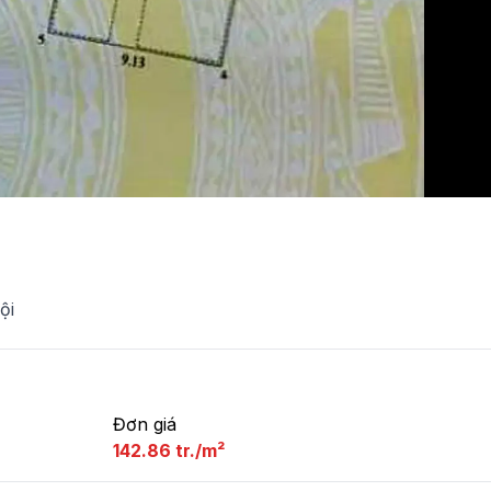
ội
Đơn giá
142.86 tr./m²