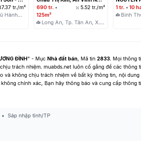
n.

87.37 tr./m²
, Tp Tân An , Long An

690 tr.
•
5.52 tr./m²
1 tr.
•
10 h
gũ Hành
125m²
Bình Th
Mỹ
Long An, Tp. Tân An, X.
X. Tân 
An Vĩnh Ngãi
HƯƠNG ĐÌNH
" - Mục
Nhà đất bán
, Mã tin
2833
. Mọi thông t
và chịu trách nhiệm. muabds.net luôn cố gắng để các thông 
và không chịu trách nhiệm về bất kỳ thông tin, nội dung n
g không chính xác, Bạn hãy thông báo và cung cấp thông t
Sáp nhập tỉnh/TP