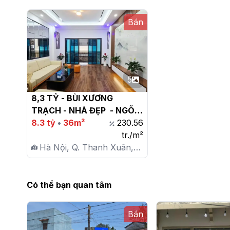
Bán
5
8,3 TỶ - BÙI XƯƠNG 
TRẠCH - NHÀ ĐẸP  - NGÕ 
THÔNG Ô TÔ - KINH 
8.3 tỷ
•
36m²
230.56
DOANH – FULL ĐỒ

tr./m²
Hà Nội, Q. Thanh Xuân,
P. Khương Đình
Có thể bạn quan tâm
Bán