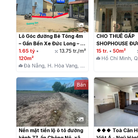
3
Lô Góc đường Bê Tông 4m 
CHO THUÊ GẤP 
– Gần Bến Xe Đức Long – 
SHOPHOUSE ĐƯỜ
Ngang 7m

1.65 tỷ
•
13.75 tr./m²
VĂN SỸ, 15 TRIỆU
15 tr.
•
50m²
120m²
KINH DOANH NGA
Hồ Chí Minh, Q.
Đà Nẵng, H. Hòa Vang, X.
Hòa Phước
Bán
2
Nền mặt tiền lộ ô tô đường 
🍀🍀🍀 Toà Căn H
kênh 77, ấp Chông Nô, xã 
Việt Á - Ngũ Hành