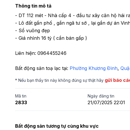
Thông tin mô tả
- DT 112 mét - Nhà cấp 4 - đầu tư xây căn hộ hái ra t
- Lô đất gần phố , gần ngã tư sở , lại gần dự án Vin
- Sổ vuông đẹp 

- Giá nhỉnh 16 tỷ ( cần bán gấp ) 

Liên hiện: 0964455246
Bất động sản toạ lạc tại: 
Phường Khương Đình
,
 Quậ
gửi báo cá
* Nếu bạn thấy tin này không đúng sự thật hãy
Mã tin
Ngày đăng tin
2833
21/07/2025 22:01
Bất động sản tương tự cùng khu vực