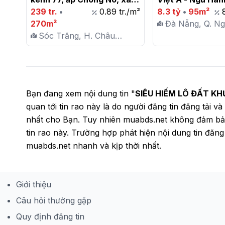
An Ninh, huyện Châu 
239 tr.
•
0.89 tr./m²
Gần Sông Gần Biể
8.3 tỷ
•
95m²
Thành, tỉnh Sóc Trăng

270m²
Đà Nẵng, Q. N
Sóc Trăng, H. Châu
Sơn, P. Khuê 
Thành, X. An Ninh
Bạn đang xem nội dung tin "
SIÊU HIẾM LÔ ĐẤT K
quan tới tin rao này là do người đăng tin đăng tải 
nhất cho Bạn. Tuy nhiên muabds.net không đảm bảo 
tin rao này. Trường hợp phát hiện nội dung tin đăn
muabds.net nhanh và kịp thời nhất.
Giới thiệu
Câu hỏi thường gặp
Quy định đăng tin