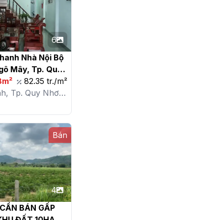
6
hanh Nhà Nội Bộ 
ô Mây, Tp. Quy 
8m²
82.35 tr./m²
nh, Tp. Quy Nhơn,
Mây
Bán
4
 CẦN BÁN GẤP 
HU ĐẤT 10HA
