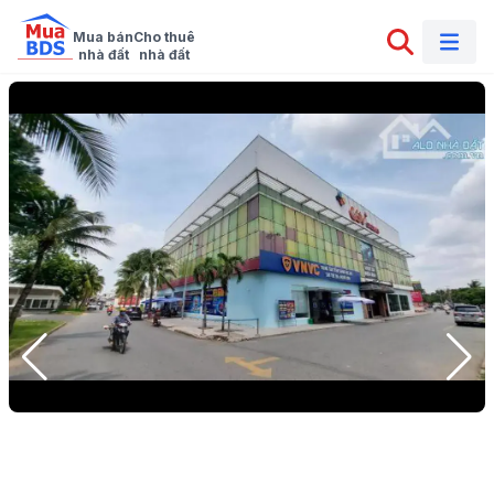
Mua bán

Cho thuê

nhà đất
nhà đất