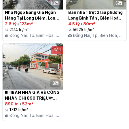
10
5
Nhà Ngộp Bằng Giá Ngân 
Bán nhà 1 trệt 2 lầu phường 
Hàng Tại Long Điềm, Long 
Long Bình Tân , Biên Hoà

Hưng - Long Bình Tân Cũ, 
2.6 tỷ
•
123m²
4.5 tỷ
•
80m²
Biên Hòa, Đồng Nai

21.14 tr./m²
56.25 tr./m²
Đồng Nai, Tp. Biên Hòa, P.
Đồng Nai, Tp. Biên Hòa, P.
Long Bình Tân
Long Bình Tân
Bán
3
!!!!!!BÁN NHÀ GIÁ RẺ CÔNG 
NHÂN CHỈ 890 TRIỆU💸

890 tr.
•
52m²
17.12 tr./m²
Đồng Nai, Tp. Biên Hòa, P.
Long Bình Tân