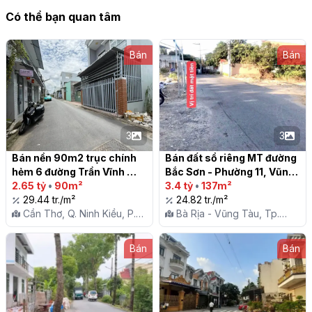
Có thể bạn quan tâm
Bán
Bán
3
3
Bán nền 90m2 trục chính 
Bán đất sổ riêng MT đường 
hẻm 6 đường Trần Vĩnh 
Bắc Sơn - Phường 11, Vũng 
Kiết, phường An Bình, TP. 
2.65 tỷ
•
90m²
Tàu

3.4 tỷ
•
137m²
Cần Thơ

29.44 tr./m²
24.82 tr./m²
Cần Thơ, Q. Ninh Kiều, P.
Bà Rịa - Vũng Tàu, Tp.
An Bình
Vũng Tàu, P. 11
Bán
Bán