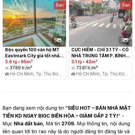
Bán
Bán
6
3
Độc quyền 100 căn hộ MT 
CỰC HIẾM - CHỈ 3.1 TỶ - CÓ 
Eastmark City giá tốt nhất 
NHÀ TRUNG TÂM P. BÌNH 
1-2-3PN

3.6 tỷ
•
95m²
THỌ, THỦ ĐỨC - 41M2 - 
3.1 tỷ
•
42m²
37.89 tr./m²
NGAY SÁT VINCOM THỦ 
73.81 tr./m²
Hồ Chí Minh, Tp. Thủ Đức,
ĐỨC

Hồ Chí Minh, Tp. Thủ Đức,
P. Long Trường
P. Bình Thọ
Bạn đang xem nội dung tin "
SIÊU HOT – BÁN NHÀ MẶT
TIỀN KD NGAY BIGC BIÊN HÒA – GIẢM GẤP 2 TỶ!
" -
Mục
Nhà đất bán
, Mã tin
2709
. Mọi thông tin, nội dung
liên quan tới tin rao này là do người đăng tin đăng tải và