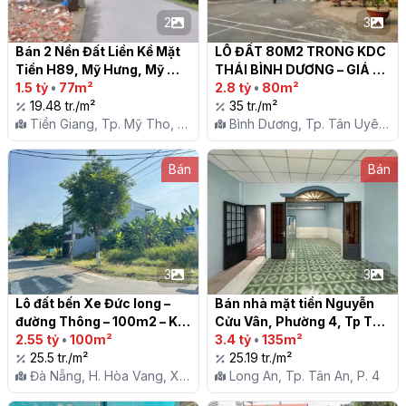
2
3
Bán 2 Nền Đất Liền Kề Mặt 
LÔ ĐẤT 80M2 TRONG KDC 
Tiền H89, Mỹ Hưng, Mỹ 
THÁI BÌNH DƯƠNG – GIÁ 
Tho

1.5 tỷ
•
77m²
2,8 TỶ

2.8 tỷ
•
80m²
19.48 tr./m²
35 tr./m²
Tiền Giang, Tp. Mỹ Tho, X.
Bình Dương, Tp. Tân Uyên,
Mỹ Phong
P. Tân Phước Khánh
Bán
Bán
3
3
Lô đất bến Xe Đức long – 
Bán nhà mặt tiền Nguyễn 
đường Thông – 100m2 – Kế 
Cửu Vân, Phường 4, Tp Tân 
Bên Lô Góc

2.55 tỷ
•
100m²
An

3.4 tỷ
•
135m²
25.5 tr./m²
25.19 tr./m²
Đà Nẵng, H. Hòa Vang, X.
Long An, Tp. Tân An, P. 4
Hòa Phước