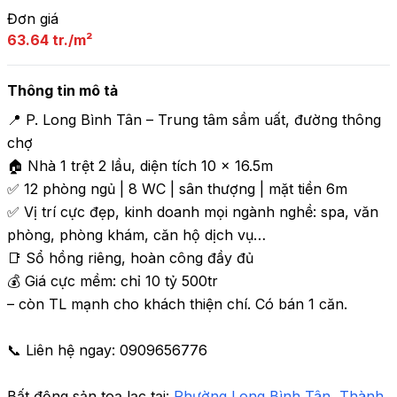
Đơn giá
63.64 tr./m²
Thông tin mô tả
📍 P. Long Bình Tân – Trung tâm sầm uất, đường thông 
chợ

🏠 Nhà 1 trệt 2 lầu, diện tích 10 x 16.5m

✅ 12 phòng ngủ | 8 WC | sân thượng | mặt tiền 6m

✅ Vị trí cực đẹp, kinh doanh mọi ngành nghề: spa, văn 
phòng, phòng khám, căn hộ dịch vụ…

📑 Sổ hồng riêng, hoàn công đầy đủ

💰 Giá cực mềm: chỉ 10 tỷ 500tr

– còn TL mạnh cho khách thiện chí. Có bán 1 căn.

📞 Liên hệ ngay: 0909656776
Bất động sản toạ lạc tại: 
Phường Long Bình Tân
,
 Thành 