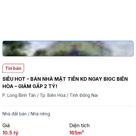
Tin bán
SIÊU HOT – BÁN NHÀ MẶT TIỀN KD NGAY BIGC BIÊN
HÒA – GIẢM GẤP 2 TỶ!
P. Long Bình Tân
/
Tp. Biên Hòa
/
Tỉnh Đồng Nai
Nhà đất bán
/
Nhà riêng
Giá
Diện tích
10.5 tỷ
165m²