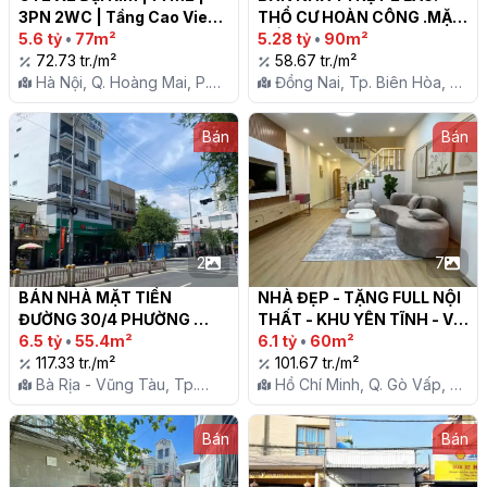
3PN 2WC | Tầng Cao View 
THỔ CƯ HOÀN CÔNG .MẶT 
Thành Phố | Sổ Đỏ | Chỉ 5.6 
5.6 tỷ
•
77m²
TIỀN NGUYỆT LAN ANH 
5.28 tỷ
•
90m²
Tỷ

72.73 tr./m²
THUỘC KP3 TRẢNG DÀI

58.67 tr./m²
Hà Nội, Q. Hoàng Mai, P.
Đồng Nai, Tp. Biên Hòa, P.
Đại Kim
Trảng Dài
Bán
Bán
2
7
BÁN NHÀ MẶT TIỀN 
NHÀ ĐẸP - TẶNG FULL NỘI 
ĐƯỜNG 30/4 PHƯỜNG 
THẤT - KHU YÊN TĨNH - VỊ 
RẠCH DỪA

6.5 tỷ
•
55.4m²
TRÍ ĐẸP HẺM XE HƠI 
6.1 tỷ
•
60m²
117.33 tr./m²
ĐƯỜNG LÊ VĂN THỌ, 
101.67 tr./m²
Bà Rịa - Vũng Tàu, Tp.
PHƯỜNG AN TÂY HỘI (P14 
Hồ Chí Minh, Q. Gò Vấp, P.
Vũng Tàu, P. Rạch Dừa
CŨ), GÒ VẤP

14
Bán
Bán