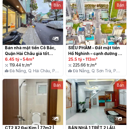
Bán
Bán
4
3
Bán nhà mặt tiền Cô Bắc, 
SIÊU PHẨM – Đất mặt tiền 
Quận Hải Châu giá tốt

Hồ Nghinh – cạnh đường Võ 
6.45 tỷ
•
54m²
Văn Kiệt – 113m2

25.5 tỷ
•
113m²
119.44 tr./m²
225.66 tr./m²
Đà Nẵng, Q. Hải Châu, P.
Đà Nẵng, Q. Sơn Trà, P.
Hải Châu Ii
Phước Mỹ
Bán
Bán
3
7
CT2 X2 Đại Kim | 77m2 | 
BÁN NHÀ 1 TRỆT 2 LẦU. 