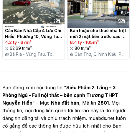
2
5
Cần Bán Nhà Cấp 4 Lưu Chí 
Bán hoặc cho thuê nhà trệt 
Hiếu, Phường 10, Vũng Tàu

mới 2 mặt tiền trước sau 
4.2 tỷ
•
67m²
đường Trần Nam Phú, An 
8.4 tỷ
•
105m²
62.69 tr./m²
Khánh, Ninh Kiều, TPCT

80 tr./m²
Bà Rịa - Vũng Tàu, Tp.
Cần Thơ, Q. Ninh Kiều, P.
Vũng Tàu, P. 10
An Khánh
Bạn đang xem nội dung tin "
Siêu Phẩm 2 Tầng – 3
Phòng Ngủ - Full nội thất – bên cạnh Trường THPT
Nguyễn Hiền
" - Mục
Nhà đất bán
, Mã tin
2801
. Mọi
thông tin, nội dung liên quan tới tin rao này là do người
đăng tin đăng tải và chịu trách nhiệm. muabds.net luôn
cố gắng để các thông tin được hữu ích nhất cho Bạn.