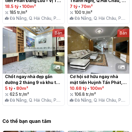
tiền Phan Đăng Lưu – Vị Trí 
Thanh Nghị, Q.Hải Châu, 
Kinh Doanh – 100m2 – Giá 
18.5 tỷ
•
100m²
TP. Đà Nẵng

7 tỷ
•
70m²
1x tỷ

185 tr./m²
100 tr./m²
Đà Nẵng, Q. Hải Châu, P.
Đà Nẵng, Q. Hải Châu, P.
Hòa Cường Bắc
Hòa Cường Bắc
Bán
Bán
5
6
Chốt ngay nhà đẹp gần 
Cơ hội sỡ hữu ngay nhà 
đường 2 tháng 9 và khu thể 
mặt tiền Huỳnh Tấn Phát, 
thao Tiên Sơn, TP. Đà Nẵng

5 tỷ
•
80m²
Q.Hải Châu, TP. Đà Nẵng

10.68 tỷ
•
100m²
62.5 tr./m²
106.8 tr./m²
Đà Nẵng, Q. Hải Châu, P.
Đà Nẵng, Q. Hải Châu, P.
Hòa Cường Bắc
Hòa Cường Bắc
Có thể bạn quan tâm