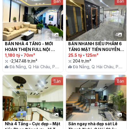
Bán
Bán
8
4
BÁN NHÀ 4 TẦNG - MỚI 
BÁN NHANH SIÊU PHẨM 6 
HOÀN THIỆN FULL NỘI 
TẦNG MẶT TIỀN NGUYỄN 
THẤT -  TRUNG TÂM HOÀ 
1,180 tỷ
•
70m²
HỮU THỌ, TRÁI TIM HẢI 
25.5 tỷ
•
125m²
CƯỜNG

-2,147.48 tr./m²
CHÂU ĐÀ NẴNG

204 tr./m²
Đà Nẵng, Q. Hải Châu, P.
Đà Nẵng, Q. Hải Châu, P.
Hòa Cường Bắc
Hòa Cường Bắc
Bán
Bán
9
3
Nhà 4 Tầng – Cực đẹp – Mặt 
Săn ngay nhà đẹp sát Lê 