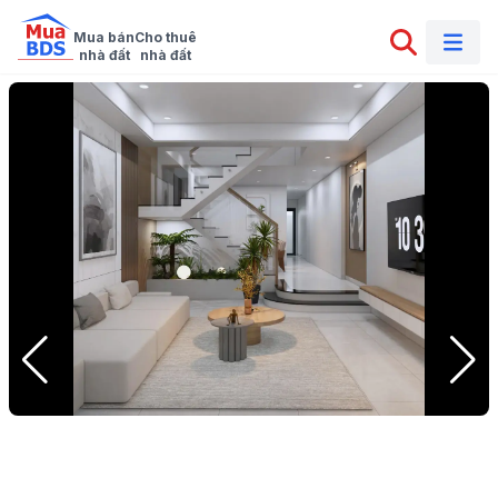
Mua bán

Cho thuê

nhà đất
nhà đất