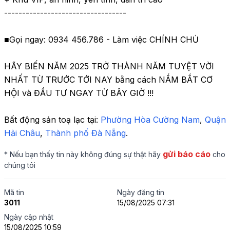
----------------------------------

■Gọi ngay: 0934 456.786 - Làm việc CHÍNH CHỦ

HÃY BIẾN NĂM 2025 TRỞ THÀNH NĂM TUYỆT VỜI 
NHẤT TỪ TRƯỚC TỚI NAY bằng cách NẮM BẮT CƠ 
HỘI và ĐẦU TƯ NGAY TỪ BÂY GIỜ !!!
Bất động sản toạ lạc tại: 
Phường Hòa Cường Nam
,
 Quận 
Hải Châu
,
 Thành phố Đà Nẵng
.
gửi báo cáo
* Nếu bạn thấy tin này không đúng sự thật hãy
cho
chúng tôi
Mã tin
Ngày đăng tin
3011
15/08/2025 07:31
Ngày cập nhật
15/08/2025 10:59