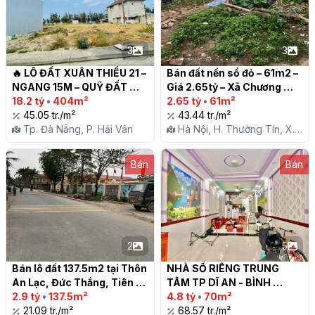
3
3
🔥 LÔ ĐẤT XUÂN THIỀU 21 – 
Bán đất nền sổ đỏ – 61m2 – 
NGANG 15M – QUỸ ĐẤT 
Giá 2.65tỷ – Xã Chương 
ĐẸP LIÊN CHIỂU! 🔥

18.2 tỷ
•
404m²
Dương, Thường Tín.

2.65 tỷ
•
61m²
45.05 tr./m²
43.44 tr./m²
Tp. Đà Nẵng, P. Hải Vân
Hà Nội, H. Thường Tín, X.
Chương Dương
Bán
Bán
2
5
Bán lô đất 137.5m2 tại Thôn 
NHÀ SỔ RIÊNG TRUNG 
An Lạc, Đức Thắng, Tiên 
TÂM TP DĨ AN - BÌNH 
Lữ, Hưng Yên

2.9 tỷ
•
137.5m²
DƯƠNG - GIÁ CHÍNH CHỦ

4.8 tỷ
•
70m²
21.09 tr./m²
68.57 tr./m²