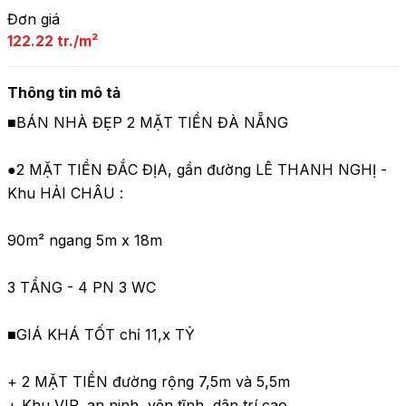
Đơn giá
122.22 tr./m²
Thông tin mô tả
■BÁN NHÀ ĐẸP 2 MẶT TIỀN ĐÀ NẴNG

●2 MẶT TIỀN ĐẮC ĐỊA, gần đường LÊ THANH NGHỊ - 
Khu HẢI CHÂU :

90m² ngang 5m x 18m 

3 TẦNG - 4 PN 3 WC

■GIÁ KHÁ TỐT chỉ 11,x TỶ

+ 2 MẶT TIỀN đường rộng 7,5m và 5,5m

+ Khu VIP, an ninh, yên tĩnh, dân trí cao
