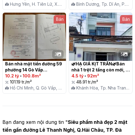
Hưng Yên, H. Tiên Lữ, X.
Bình Dương, Tp. Dĩ An, P.
Hải Thắng
Dĩ An
Bán
Bán
3
5
Bán nhà mặt tiền đường 59 
🌿HẠ GIÁ KỊT TRẦN🌿Bán 
phường 14 Gò Vấp

nhà 1 trệt 2 tầng còn mới, 
10.2 tỷ
•
100.8m²
Phước Long, Nha Trang

4.5 tỷ
•
92m²
101.19 tr./m²
48.91 tr./m²
Hồ Chí Minh, Q. Gò Vấp, P.
Khánh Hòa, Tp. Nha Trang,
14
P. Phước Long
Bạn đang xem nội dung tin "
Siêu phẩm nhà đẹp 2 mặt
tiền gần đường Lê Thanh Nghị, Q.Hải Châu, TP. Đà