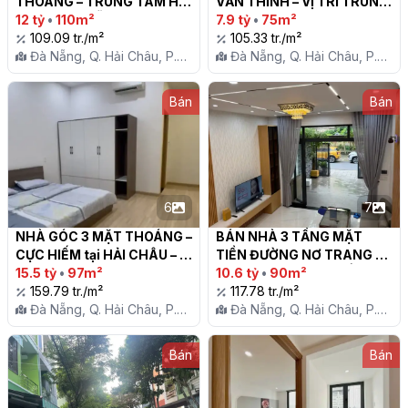
THOÁNG – TRUNG TÂM HẢI 
VĂN THỈNH – VỊ TRÍ TRUNG 
CHÂU, ĐÀ NẴNG

12 tỷ
•
110m²
TÂM HOÀ CƯỜNG NAM - 
7.9 tỷ
•
75m²
109.09 tr./m²
HẢI CHÂU ĐÀ NẴNG

105.33 tr./m²
Đà Nẵng, Q. Hải Châu, P.
Đà Nẵng, Q. Hải Châu, P.
Hòa Cường Nam
Hòa Cường Nam
Bán
Bán
6
7
NHÀ GÓC 3 MẶT THOÁNG – 
BÁN NHÀ 3 TẦNG MẶT 
CỰC HIẾM tại HẢI CHÂU – 
TIỀN ĐƯỜNG NƠ TRANG 
GIÁ CHỈ 1x TỶ

15.5 tỷ
•
97m²
LONG – FULL NỘI THẤT 
10.6 tỷ
•
90m²
159.79 tr./m²
SANG TRỌNG

117.78 tr./m²
Đà Nẵng, Q. Hải Châu, P.
Đà Nẵng, Q. Hải Châu, P.
Hòa Cường Nam
Hòa Cường Nam
Bán
Bán