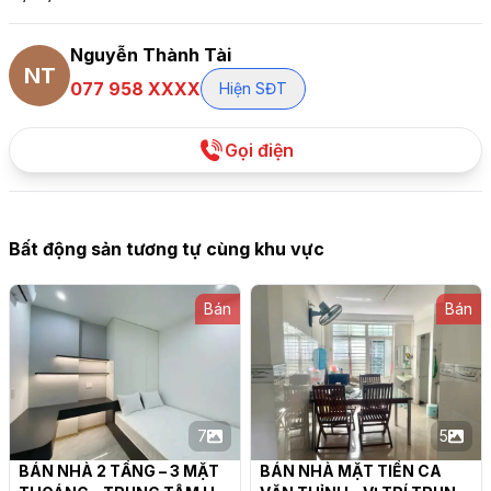
Nguyễn Thành Tài
NT
077 958 XXXX
Hiện SĐT
Gọi điện
Bất động sản tương tự cùng khu vực
Bán
Bán
7
5
BÁN NHÀ 2 TẦNG – 3 MẶT 
BÁN NHÀ MẶT TIỀN CA 