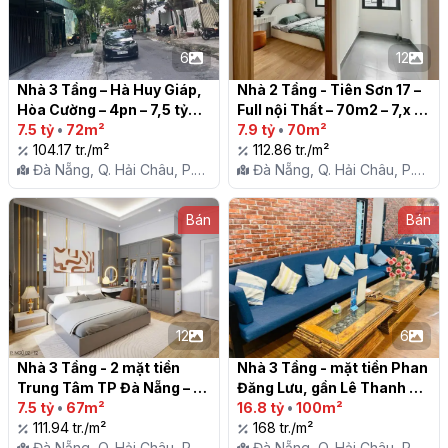
6
12
Nhà 3 Tầng – Hà Huy Giáp, 
Nhà 2 Tầng - Tiên Sơn 17 – 
Hòa Cường – 4pn – 7,5 tỷ

Full nội Thất – 70m2 – 7,x tỷ

7.5 tỷ
•
72m²
7.9 tỷ
•
70m²
104.17 tr./m²
112.86 tr./m²
Đà Nẵng, Q. Hải Châu, P.
Đà Nẵng, Q. Hải Châu, P.
Hòa Cường Nam
Hòa Cường Nam
Bán
Bán
12
6
Nhà 3 Tầng - 2 mặt tiền 
Nhà 3 Tầng - mặt tiền Phan 
Trung Tâm TP Đà Nẵng – 
Đăng Lưu, gần Lê Thanh 
67m2 – ngang 5,2m – 7,5 tỷ

7.5 tỷ
•
67m²
Nghị, Trung Tâm TP Đà 
16.8 tỷ
•
100m²
111.94 tr./m²
Nẵng

168 tr./m²
Đà Nẵng, Q. Hải Châu, P.
Đà Nẵng, Q. Hải Châu, P.