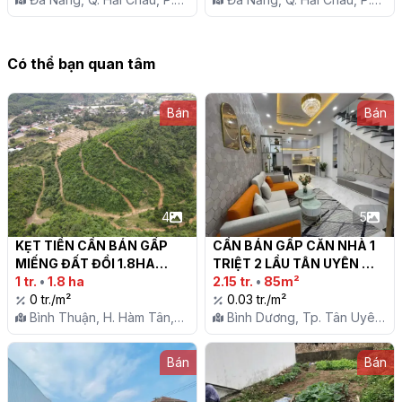
Hòa Cường Nam
Hòa Cường Nam
Có thể bạn quan tâm
Bán
Bán
4
5
KẸT TIỀN CẦN BÁN GẤP 
CẦN BÁN GẤP CĂN NHÀ 1 
MIẾNG ĐẤT ĐỒI 1.8HA

TRIỆT 2 LẦU TÂN UYÊN 
1 tr.
•
1.8 ha
BÌNH DƯƠNG

2.15 tr.
•
85m²
0 tr./m²
0.03 tr./m²
Bình Thuận, H. Hàm Tân,
Bình Dương, Tp. Tân Uyên,
Tt. Tân Nghĩa
P. Tân Hiệp
Bán
Bán