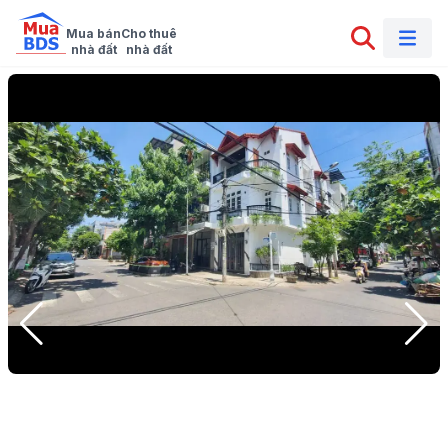
Mua bán

Cho thuê

nhà đất
nhà đất