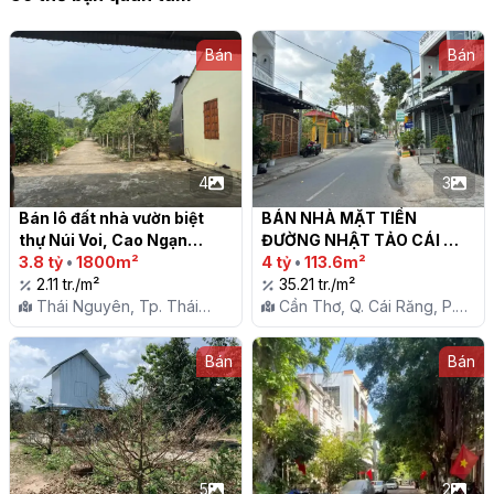
Bán
Bán
4
3
Bán lô đất nhà vườn biệt 
BÁN NHÀ MẶT TIỀN 
thự Núi Voi, Cao Ngạn

ĐƯỜNG NHẬT TẢO CÁI 
3.8 tỷ
•
1800m²
RĂNG

4 tỷ
•
113.6m²
2.11 tr./m²
35.21 tr./m²
Thái Nguyên, Tp. Thái
Cần Thơ, Q. Cái Răng, P.
Nguyên, X. Cao Ngạn
Lê Bình
Bán
Bán
5
2