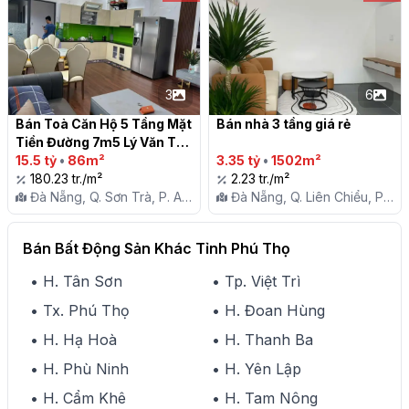
3
6
Bán Toà Căn Hộ 5 Tầng Mặt 
Bán nhà 3 tầng giá rẻ

Tiền Đường 7m5 Lý Văn Tố, 
Sơn Trà

15.5 tỷ
•
86m²
3.35 tỷ
•
1502m²
180.23 tr./m²
2.23 tr./m²
Đà Nẵng, Q. Sơn Trà, P. An
Đà Nẵng, Q. Liên Chiểu, P.
Hải Bắc
Hòa Minh
Bán Bất Động Sản Khác Tỉnh Phú Thọ
• H. Tân Sơn
• Tp. Việt Trì
• Tx. Phú Thọ
• H. Đoan Hùng
• H. Hạ Hoà
• H. Thanh Ba
• H. Phù Ninh
• H. Yên Lập
• H. Cẩm Khê
• H. Tam Nông