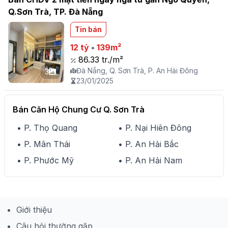
Q.Sơn Trà, TP. Đà Nẵng
Tin bán
12 tỷ
•
139m²
86.33 tr./m²
Đà Nẵng, Q. Sơn Trà, P. An Hải Đông
3
23/01/2025
Bán Căn Hộ Chung Cư Q. Sơn Trà
• P. Thọ Quang
• P. Nại Hiên Đông
• P. Mân Thái
• P. An Hải Bắc
• P. Phước Mỹ
• P. An Hải Nam
Giới thiệu
Câu hỏi thường gặp