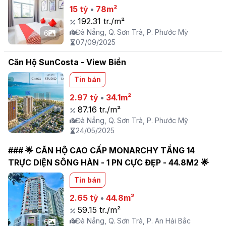
15 tỷ
•
78m²
192.31 tr./m²
Đà Nẵng, Q. Sơn Trà, P. Phước Mỹ
6
07/09/2025
Căn Hộ SunCosta - View Biển
Tin bán
2.97 tỷ
•
34.1m²
87.16 tr./m²
Đà Nẵng, Q. Sơn Trà, P. Phước Mỹ
24/05/2025
### 🌟 CĂN HỘ CAO CẤP MONARCHY TẦNG 14
TRỰC DIỆN SÔNG HÀN - 1 PN CỰC ĐẸP - 44.8M2 🌟
Tin bán
2.65 tỷ
•
44.8m²
59.15 tr./m²
Đà Nẵng, Q. Sơn Trà, P. An Hải Bắc
6