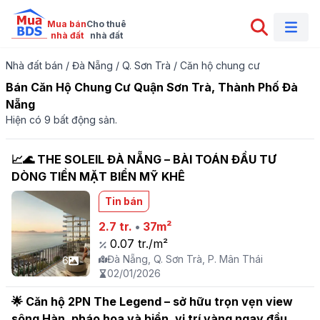
Mua bán

Cho thuê

nhà đất
nhà đất
Nhà đất bán
/
Đà Nẵng
/
Q. Sơn Trà
/
Căn hộ chung cư
Bán Căn Hộ Chung Cư Quận Sơn Trà, Thành Phố Đà
Nẵng
Hiện có 9 bất động sản.
📈🌊 THE SOLEIL ĐÀ NẴNG – BÀI TOÁN ĐẦU TƯ
DÒNG TIỀN MẶT BIỂN MỸ KHÊ
Tin bán
2.7 tr.
•
37m²
0.07 tr./m²
Đà Nẵng, Q. Sơn Trà, P. Mân Thái
6
02/01/2026
🌟 Căn hộ 2PN The Legend – sở hữu trọn vẹn view
sông Hàn, pháo hoa và biển, vị trí vàng ngay đầu