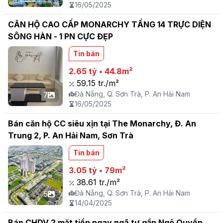
16/05/2025
CĂN HỘ CAO CẤP MONARCHY TẦNG 14 TRỰC DIỆN
SÔNG HÀN - 1 PN CỰC ĐẸP
Tin bán
2.65 tỷ
•
44.8m²
59.15 tr./m²
Đà Nẵng, Q. Sơn Trà, P. An Hải Nam
7
16/05/2025
Bán căn hộ CC siêu xịn tại The Monarchy, Đ. An
Trung 2, P. An Hải Nam, Sơn Trà
Tin bán
3.05 tỷ
•
79m²
38.61 tr./m²
Đà Nẵng, Q. Sơn Trà, P. An Hải Nam
5
14/04/2025
Bán CHDV 2 mặt tiền ngay ngã tư gần Ngô Quyền,