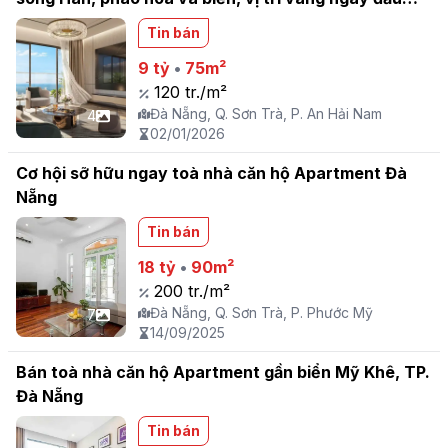
Cầu
Tin bán
9 tỷ
•
75m²
120 tr./m²
Đà Nẵng, Q. Sơn Trà, P. An Hải Nam
4
02/01/2026
Cơ hội sỡ hữu ngay toà nhà căn hộ Apartment Đà
Nẵng
Tin bán
18 tỷ
•
90m²
200 tr./m²
Đà Nẵng, Q. Sơn Trà, P. Phước Mỹ
7
14/09/2025
Bán toà nhà căn hộ Apartment gần biển Mỹ Khê, TP.
Đà Nẵng
Tin bán