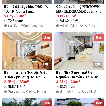
Bán lô đất đẹp khu TĐC, P. 
Cần bán căn hộ 𝐌𝐈𝐃𝐓𝐎𝐖𝐍 
10, TP. Vũng Tàu

𝐌𝟓 - 𝐓𝐇𝐄 𝐆𝐑𝐀𝐍𝐃𝐄 quận 7

5.8 tỷ
•
80m²
11 tỷ
•
130m²
72.5 tr./m²
84.62 tr./m²
Bà Rịa - Vũng Tàu, Tp.
Hồ Chí Minh, Q. 7, P. Tân
Vũng Tàu, P. 10
Hưng
Bán
Bán
6
5
Bán nhà hẻm Nguyễn Viết 
Bán Nhà 3 mê  mặt tiền 
Xuân - phường Hội Phú - 
Nguyễn Thị Yến - Tp. Quy 
Tp. Pleiku- Gia Lai

2.25 tỷ
•
135m²
Nhơn

3.25 tỷ
•
40m²
16.67 tr./m²
81.25 tr./m²
Gia Lai, Tp. Pleiku, P. Hội
Bình Định, Tp. Quy Nhơn,
Phú
P. Ghềnh Ráng
Bán
Bán