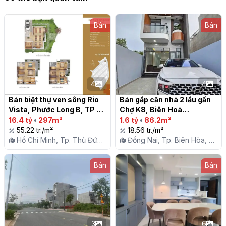
Bán
Bán
4
4
Bán biệt thự ven sông Rio 
Bán gấp căn nhà 2 lầu gần 
Vista, Phước Long B, TP 
Chợ K8, Biên Hoà

Thủ Đức, DT 154m², 1 trệt 2 
16.4 tỷ
•
297m²
1.6 tỷ
•
86.2m²
lầu, giá 16,4 tỷ TL

55.22 tr./m²
18.56 tr./m²
Hồ Chí Minh, Tp. Thủ Đức,
Đồng Nai, Tp. Biên Hòa, P.
P. Phước Long B
Long Bình
Bán
Bán
3
6