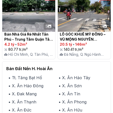
5
3
Bán Nhà Giá Rẻ Nhất Tân 
LÔ GÓC KHUÊ MỸ ĐÔNG – 
Phú - Trung Tâm Quận Tân 
VŨ MỘNG NGUYÊN

Phú

4.2 tỷ
•
52m²
20.5 tỷ
•
146m²
80.77 tr./m²
140.41 tr./m²
Hồ Chí Minh, Q. Tân Phú, P.
Đà Nẵng, Q. Ngũ Hành
Tây Thạnh
Sơn, P. Khuê Mỹ
Bán Đất Nền H. Hoài Ân
• Tt. Tăng Bạt Hổ
• X. Ân Hảo Tây
• X. Ân Hảo Đông
• X. Ân Sơn
• X. Đak Mang
• X. Ân Tín
• X. Ân Thạnh
• X. Ân Phong
• X. Ân Đức
• X. Ân Hữu