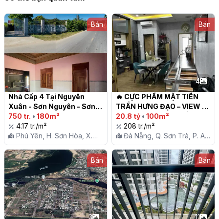
Bán
Bán
4
Nhà Cấp 4 Tại Nguyên 
🔥 CỰC PHẨM MẶT TIỀN 
Xuân - Sơn Nguyên - Sơn 
TRẦN HƯNG ĐẠO – VIEW 
Hoà

750 tr.
•
180m²
SÔNG HÀN, GIÁ CHỐT 
20.8 tỷ
•
100m²
4.17 tr./m²
NHANH 20.8 TỶ! 🔥

208 tr./m²
Phú Yên, H. Sơn Hòa, X.
Đà Nẵng, Q. Sơn Trà, P. An
Sơn Nguyên
Hải Bắc
Bán
Bán
3
11