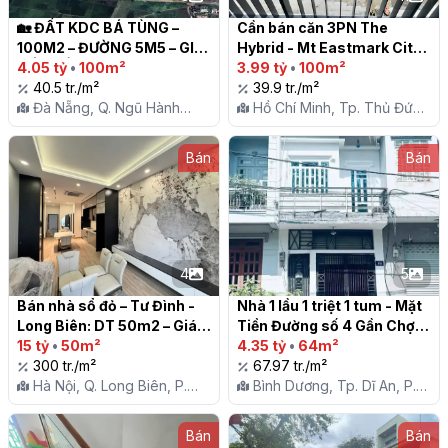
🏡 ĐẤT KDC BÁ TÙNG – 
Cần bán căn 3PN The 
100M2 – ĐƯỜNG 5M5 – GIÁ 
Hybrid - Mt Eastmark City, 
TỐT ĐẦU TƯ

4.05 tỷ
•
100m²
100m2, góc sông, giá 3.99 
3.99 tỷ
•
100m²
40.5 tr./m²
tỷ, nhận nhà ở ngay

39.9 tr./m²
Đà Nẵng, Q. Ngũ Hành
Hồ Chí Minh, Tp. Thủ Đức,
Sơn, P. Hoà Quý
P. Long Trường
Bán
Bán
4
5
Bán nhà sổ đỏ – Tư Đình -
Nhà 1 lầu 1 triệt 1 tum - Mặt 
Long Biên: DT 50m2 – Giá 
Tiền Đường số 4 Gần Chợ 
15 tỷ (nhà xây mới 7 tầng).

15 tỷ
•
50m²
Xóm Vắng, phường Dĩ An, 
4.35 tỷ
•
64m²
300 tr./m²
Tp. Dĩ An

67.97 tr./m²
Hà Nội, Q. Long Biên, P.
Bình Dương, Tp. Dĩ An, P.
Long Biên
Dĩ An
Bán
Bán