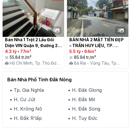
4
3
Bán Nhà 1 Trệt 2 Lầu Đối 
BÁN NHÀ 2 MẶT TIỀN ĐẸP 
Diện VIN Quận 9, Đường 28 
– TRẦN HUY LIỆU, TP. 
Nguyễn Xiển, Giá Ngộp 4.3 
4.3 tỷ
•
77m²
VŨNG TÀU

5.5 tỷ
•
64m²
Tỷ

55.84 tr./m²
85.94 tr./m²
Hồ Chí Minh, Tp. Thủ Đức,
Bà Rịa - Vũng Tàu, Tp.
P. Long Thạnh Mỹ
Vũng Tàu, P. 7
Bán Nhà Phố Tỉnh Đắk Nông
• Tp. Gia Nghĩa
• H. Đăk Glong
• H. Cư Jút
• H. Đắk Mil
• H. Krông Nô
• H. Đắk Song
• H. Đắk R'lấp
• H. Tuy Đức