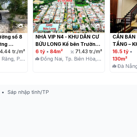
3
12
ờng số 8 
NHÀ VIP N4 - KHU DÂN CƯ 
CẦN BÁN G
ng 
BỬU LONG Kế bên Trường 
TẦNG – K
 Cần Thơ

4.44 tr./m²
Song Ngữ Lạc Hồng

6 tỷ
•
84m²
71.43 tr./m²
LAN VIÊN 
16.5 tỷ
•
 Răng, P.
Đồng Nai, Tp. Biên Hòa,
150M

130m²
P. Bửu Long
Đà Nẵng
Sơn, P.
Sáp nhập tỉnh/TP