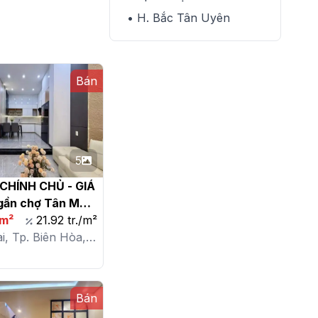
• H. Bắc Tân Uyên
Bán
5
CHÍNH CHỦ - GIÁ 
gần chợ Tân Mai 
m²
21.92 tr./m²
i, Tp. Biên Hòa,
c Tân
Bán