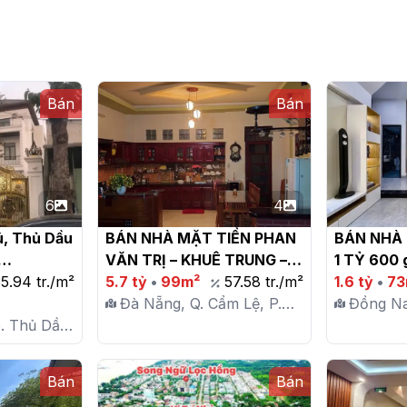
Bán
Bán
6
4
, Thủ Dầu 
BÁN NHÀ MẶT TIỀN PHAN 
BÁN NHÀ 
VĂN TRỊ – KHUÊ TRUNG – 
1 TỶ 600 
5.94 tr./m²
CẨM LỆ, ĐÀ NẴNG

5.7 tỷ
•
99m²
57.58 tr./m²
2

1.6 tỷ
•
73
Đà Nẵng, Q. Cẩm Lệ, P.
Đồng Na
. Thủ Dầu
Khuê Trung
P. Phướ
ú
Bán
Bán