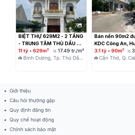
7
BIỆT THỰ 629M2 - 2 TẦNG 
Bán nền 90m2 đư
- TRUNG TÂM THỦ DẦU 
KDC Công An, Hư
MỘT - GIẢM 2 TỶ - CHỈ 
11 tỷ
•
629m²
17.49 tr./m²
Thạnh, Cái Răng,
3.1 tỷ
•
90m²
3
17TR/M2

Bình Dương, Tp. Thủ Dầu
Cần Thơ, Q. Cái
Một, P. Phú Cường
Hưng Thạnh
Giới thiệu
Câu hỏi thường gặp
Quy định đăng tin
Quy chế hoạt động
Chính sách bảo mật