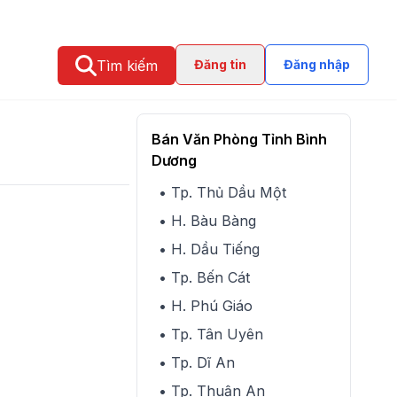
Tìm kiếm
Đăng tin
Đăng nhập
Bán Văn Phòng Tỉnh Bình
Dương
• Tp. Thủ Dầu Một
• H. Bàu Bàng
• H. Dầu Tiếng
• Tp. Bến Cát
• H. Phú Giáo
• Tp. Tân Uyên
• Tp. Dĩ An
• Tp. Thuận An