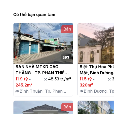
Có thể bạn quan tâm
Bán
5
BÁN NHÀ MTKD CAO 
Biệt Thự Hoà Phú
THẮNG - TP. PHAN THIẾT - 
Một, Bình Dương

BÌNH THUẬN

11.9 tỷ
•
48.53 tr./m²
11.5 tỷ
•
3
245.2m²
320m²
Bình Thuận, Tp. Phan
Bình Dương, Tp
Thiết, P. Bình Hưng
Một, P. Hoà Ph
Bán