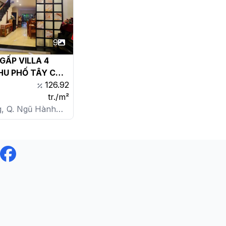
9
ẤP VILLA 4 
HU PHỐ TÂY CHẾ 
– CÁCH BIỂN CHỈ 
126.92
tr./m²
, Q. Ngũ Hành
 Mỹ An