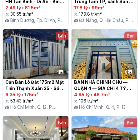
HN Tân Bình - Dĩ An - Bình 
Trung Tâm TP, cảnh Sân 
dương

2.49 tỷ
•
81.5m²
Bay – Tòa nhà 4 – giá chỉ 
17.8 tỷ
•
99m²
30.55 tr./m²
17,8 tỷ

179.8 tr./m²
Bình Dương, Tp. Dĩ An, P.
Đà Nẵng, Q. Hải Châu, P.
Tân Bình
Hòa Thuận Tây
Bán
Bán
4
8
Cần Bán Lô Đất 175m2 Mặt 
BÁN NHÀ CHÍNH CHỦ — 
Tiền Thạnh Xuân 25 - Sổ 
QUẬN 4 — GIÁ CHỈ 4 TỶ 
Hồng Riêng

9.35 tỷ
•
175m²
950 TRIỆU

4.95 tỷ
•
46.7m²
53.43 tr./m²
106 tr./m²
Hồ Chí Minh, Q. 12, P.
Hồ Chí Minh, Q. 4, P. 13
Thạnh Xuân
Bán
Bán