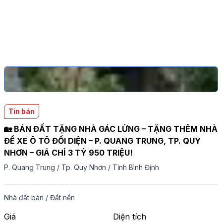
Tin bán
🏡 BÁN ĐẤT TẶNG NHÀ GÁC LỬNG – TẶNG THÊM NHÀ
ĐỂ XE Ô TÔ ĐỐI DIỆN – P. QUANG TRUNG, TP. QUY
NHƠN – GIÁ CHỈ 3 TỶ 950 TRIỆU!
P. Quang Trung
/
Tp. Quy Nhơn
/
Tỉnh Bình Định
Nhà đất bán
/
Đất nền
Giá
Diện tích