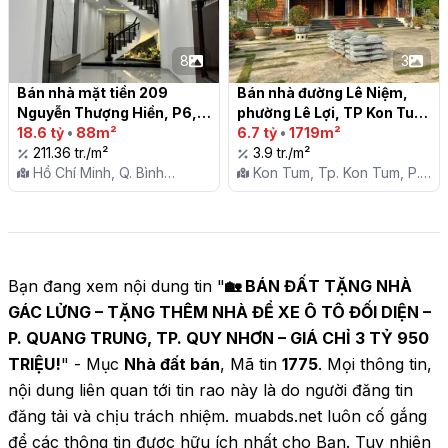
8
3
Bán nhà mặt tiền 209 
Bán nhà đường Lê Niệm, 
Nguyễn Thượng Hiền, P6, 
phường Lê Lợi, TP Kon Tum

Q. Bình Thạnh

18.6 tỷ
•
88m²
6.7 tỷ
•
1719m²
211.36 tr./m²
3.9 tr./m²
Hồ Chí Minh, Q. Bình
Kon Tum, Tp. Kon Tum, P.
Thạnh, P. 06
Lê Lợi
Bạn đang xem nội dung tin "
🏡 BÁN ĐẤT TẶNG NHÀ
GÁC LỬNG – TẶNG THÊM NHÀ ĐỂ XE Ô TÔ ĐỐI DIỆN –
P. QUANG TRUNG, TP. QUY NHƠN – GIÁ CHỈ 3 TỶ 950
TRIỆU!
" - Mục
Nhà đất bán
, Mã tin
1775
. Mọi thông tin,
nội dung liên quan tới tin rao này là do người đăng tin
đăng tải và chịu trách nhiệm. muabds.net luôn cố gắng
để các thông tin được hữu ích nhất cho Bạn. Tuy nhiên