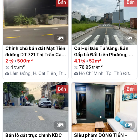
Bán
Bán
5
3
Chính chủ bán đất Mặt Tiền 
Cơ Hội Đầu Tư Vàng: Bán 
đường DT 721 Thị Trấn Cát 
Gấp Lô Đất Liên Phường, 
Tiên

2 tỷ
•
500m²
Giá Tốt

4.1 tỷ
•
52m²
4 tr./m²
78.85 tr./m²
Lâm Đồng, H. Cát Tiên, Tt.
Hồ Chí Minh, Tp. Thủ Đức,
Cát Tiên
P. Phú Hữu
Bán
Bán
3
8
Bán lô đất trục chính KDC 
Siêu phẩm DÒNG TIỀN – 