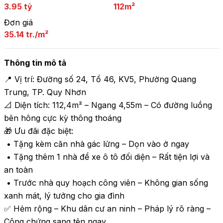
3.95 tỷ
112m²
Đơn giá
35.14 tr./m²
Thông tin mô tả
📍 Vị trí: Đường số 24, Tổ 46, KV5, Phường Quang 
Trung, TP. Quy Nhơn

📐 Diện tích: 112,4m² – Ngang 4,55m – Có đường luồng 
bên hông cực kỳ thông thoáng

🎁 Ưu đãi đặc biệt:

 • Tặng kèm căn nhà gác lửng – Dọn vào ở ngay

 • Tặng thêm 1 nhà để xe ô tô đối diện – Rất tiện lợi và 
an toàn

 • Trước nhà quy hoạch công viên – Không gian sống 
xanh mát, lý tưởng cho gia đình

✅ Hẻm rộng – Khu dân cư an ninh – Pháp lý rõ ràng – 
Công chứng sang tên ngay
