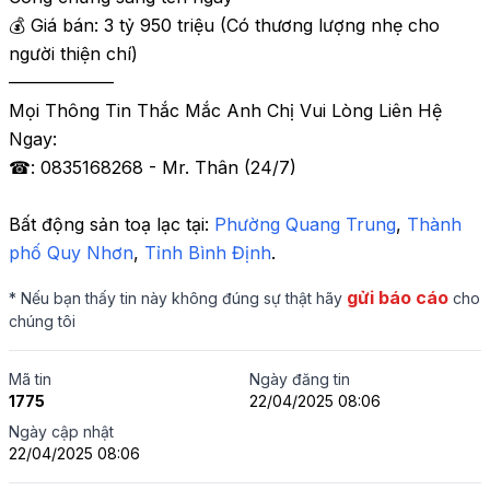
💰 Giá bán: 3 tỷ 950 triệu (Có thương lượng nhẹ cho 
người thiện chí)

——————

Mọi Thông Tin Thắc Mắc Anh Chị Vui Lòng Liên Hệ 
Ngay:

☎: 0835168268 - Mr. Thân (24/7)
Bất động sản toạ lạc tại: 
Phường Quang Trung
,
 Thành 
phố Quy Nhơn
,
 Tỉnh Bình Định
.
gửi báo cáo
* Nếu bạn thấy tin này không đúng sự thật hãy
cho
chúng tôi
Mã tin
Ngày đăng tin
1775
22/04/2025 08:06
Ngày cập nhật
22/04/2025 08:06