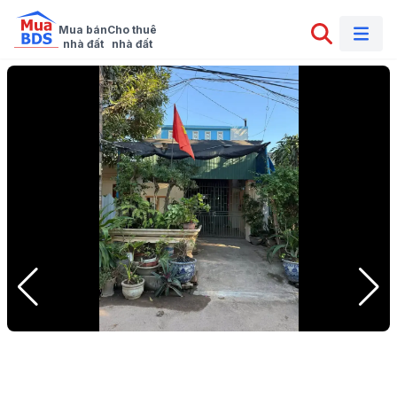
Mua bán

Cho thuê

nhà đất
nhà đất