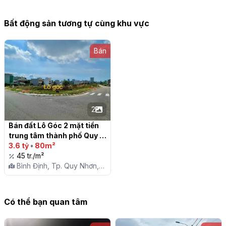
Bất động sản tương tự cùng khu vực
Bán
2
Bán đất Lô Góc 2 mặt tiền 
trung tâm thành phố Quy 
Nhơn

3.6 tỷ
•
80m²
45 tr./m²
Bình Định, Tp. Quy Nhơn,
P. Quang Trung
Có thể bạn quan tâm