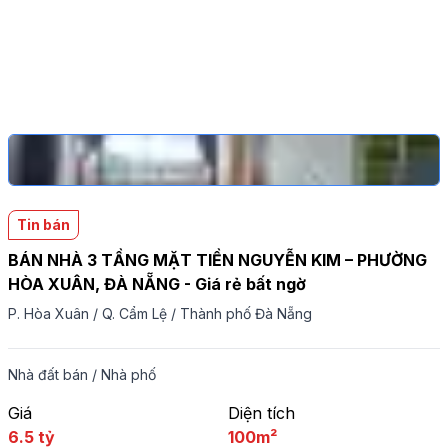
Tin bán
BÁN NHÀ 3 TẦNG MẶT TIỀN NGUYỄN KIM – PHƯỜNG
HÒA XUÂN, ĐÀ NẴNG - Giá rẻ bất ngờ
P. Hòa Xuân
/
Q. Cẩm Lệ
/
Thành phố Đà Nẵng
Nhà đất bán
/
Nhà phố
Giá
Diện tích
6.5 tỷ
100m²