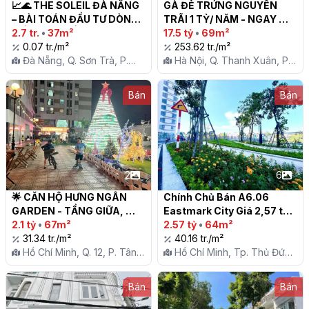
📈🌊 THE SOLEIL ĐÀ NẴNG 
GÀ ĐẺ TRỨNG NGUYỄN 
– BÀI TOÁN ĐẦU TƯ DÒNG 
TRÃI 1 TỶ/ NĂM - NGAY 
TIỀN MẶT BIỂN MỸ KHÊ

2.7 tr.
•
37m²
SÁT ĐƯỜNG LỚN - 69M2 - 
17.5 tỷ
•
69m²
0.07 tr./m²
7 TẦNG THANG MÁY - 17.5 
253.62 tr./m²
Đà Nẵng, Q. Sơn Trà, P.
TỶ

Hà Nội, Q. Thanh Xuân, P.
Mân Thái
Thanh Xuân Trung
Bán
Bán
2
6
🌟 CĂN HỘ HƯNG NGÂN 
Chính Chủ Bán A6.06 
GARDEN - TẦNG GIỮA, 
Eastmark City Giá 2,57 tỷ

BAN CÔNG HƯỚNG SÂN, 
2.1 tỷ
•
67m²
2.57 tỷ
•
64m²
GIÁ TỐT 🌟

31.34 tr./m²
40.16 tr./m²
Hồ Chí Minh, Q. 12, P. Tân
Hồ Chí Minh, Tp. Thủ Đức,
Chánh Hiệp
P. Long Trường
Bán
Bán