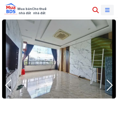
Mua bán

Cho thuê

nhà đất
nhà đất