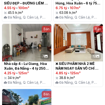
SIÊU ĐẸP – ĐƯỜNG LIÊM 
Hùng, Hòa Xuân – 6 tỷ 750

LẠC 16

4.55 tỷ
•
100m²
6.75 tỷ
•
107m²
45.5 tr./m²
63.08 tr./m²
Đà Nẵng, Q. Cẩm Lệ, P.
Đà Nẵng, Q. Cẩm Lệ, P.
Hòa Xuân
Hòa Xuân
Bán
Bán
7
12
Nhà cấp 4 – Lư Giang, Hòa 
❌ SIÊU PHẨM NHÀ 2 MÊ 
Xuân, Đà Nẵng – 4 tỷ 250

NẰM NGAY GẦN VÕ CHÍ 
4.25 tỷ
•
125m²
CÔNG, HOÀ XUÂN, ĐÀ 
4.85 tỷ
•
125m²
34 tr./m²
NẴNG.

38.8 tr./m²
Đà Nẵng, Q. Cẩm Lệ, P.
Đà Nẵng, Q. Cẩm Lệ, P.
Hòa Xuân
Hòa Xuân
Bán