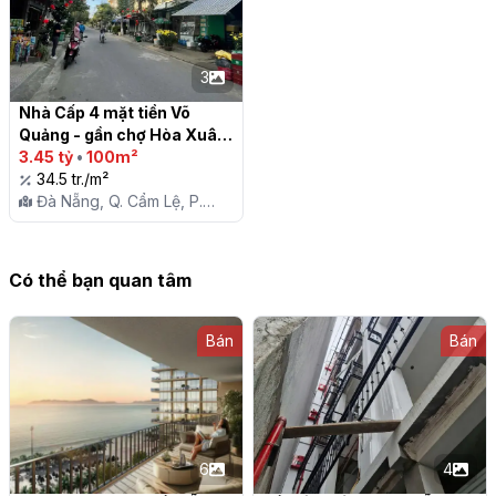
3
Nhà Cấp 4 mặt tiền Võ 
Quảng - gần chợ Hòa Xuân 
- 3 tỷ 450

3.45 tỷ
•
100m²
34.5 tr./m²
Đà Nẵng, Q. Cẩm Lệ, P.
Hòa Xuân
Có thể bạn quan tâm
Bán
Bán
6
4