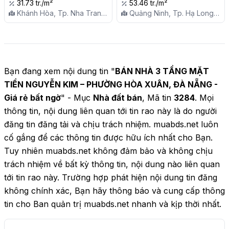
trung tâm Phường Tây Nha 
31.73 tr./m²
53.46 tr./m²
Trang

Khánh Hòa, Tp. Nha Trang,
Quảng Ninh, Tp. Hạ Long,
X. Vĩnh Ngọc
P. Cao Xanh
Bạn đang xem nội dung tin "
BÁN NHÀ 3 TẦNG MẶT
TIỀN NGUYỄN KIM – PHƯỜNG HÒA XUÂN, ĐÀ NẴNG -
Giá rẻ bất ngờ
" - Mục
Nhà đất bán
, Mã tin
3284
. Mọi
thông tin, nội dung liên quan tới tin rao này là do người
đăng tin đăng tải và chịu trách nhiệm. muabds.net luôn
cố gắng để các thông tin được hữu ích nhất cho Bạn.
Tuy nhiên muabds.net không đảm bảo và không chịu
trách nhiệm về bất kỳ thông tin, nội dung nào liên quan
tới tin rao này. Trường hợp phát hiện nội dung tin đăng
không chính xác, Bạn hãy thông báo và cung cấp thông
tin cho Ban quản trị muabds.net nhanh và kịp thời nhất.