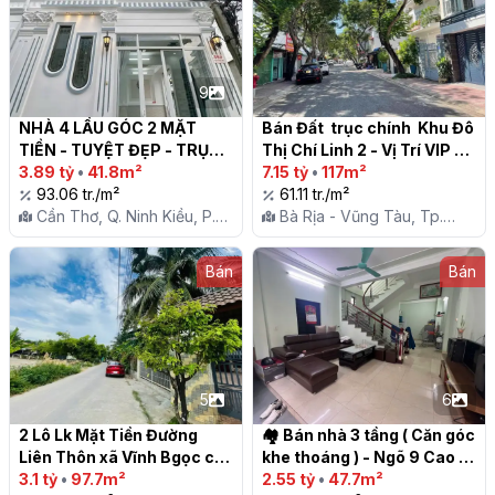
9
NHÀ 4 LẦU GÓC 2 MẶT 
Bán Đất  trục chính  Khu Đô 
TIỀN - TUYỆT ĐẸP - TRỤC 
Thị Chí Linh 2 - Vị Trí VIP - P 
CHÍNH  HẺM 567 AN 
3.89 tỷ
•
41.8m²
Thắng Nhất - TP Vũng tàu

7.15 tỷ
•
117m²
KHÁNH, NINH KIỀU, CẦN 
93.06 tr./m²
61.11 tr./m²
THƠ

Cần Thơ, Q. Ninh Kiều, P.
Bà Rịa - Vũng Tàu, Tp.
An Khánh
Vũng Tàu, P. Thắng Nhất
Bán
Bán
5
6
2 Lô Lk Mặt Tiền Đường 
🏘 Bán nhà 3 tầng ( Căn góc 
Liên Thôn xã Vĩnh Bgọc cũ 
khe thoáng ) - Ngõ 9 Cao 
chạy vô 500m- Nay là 
3.1 tỷ
•
97.7m²
Thắng, Hạ Long

2.55 tỷ
•
47.7m²