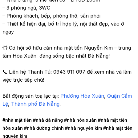
– 3 phòng ngủ, 3WC

– Phòng khách, bếp, phòng thờ, sân phơi

– Thiết kế hiện đại, bố trí hợp lý, nội thất đẹp, vào ở 
ngay

💥 Cơ hội sở hữu căn nhà mặt tiền Nguyễn Kim – trung 
tâm Hòa Xuân, đáng sống bậc nhất Đà Nẵng!

📞 Liên hệ Thanh Tú: 0943 911 097 để xem nhà và làm 
việc trực tiếp chủ!
Bất động sản toạ lạc tại: 
Phường Hòa Xuân
,
 Quận Cẩm 
Lệ
,
 Thành phố Đà Nẵng
.
#nhà mặt tiền 
#nhà đà nẵng 
#nhà hòa xuân 
#nhà mặt tiền 
hòa xuân 
#nhà đường chính 
#nhà nguyễn kim 
#nhà mặt tiền 
nguyễn kim 