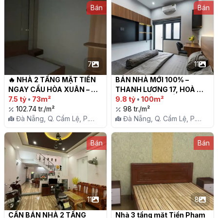
Bán
Bán
7
11
🔥 NHÀ 2 TẦNG MẶT TIỀN 
BÁN NHÀ MỚI 100% – 
NGAY CẦU HÒA XUÂN – 
THANH LƯƠNG 17, HOÀ 
GIÁ 7,X TỶ 🔥

7.5 tỷ
•
73m²
XUÂN – ĐẲNG CẤP & TIỆN 
9.8 tỷ
•
100m²
102.74 tr./m²
NGHI

98 tr./m²
Đà Nẵng, Q. Cẩm Lệ, P.
Đà Nẵng, Q. Cẩm Lệ, P.
Hòa Xuân
Hòa Xuân
Bán
Bán
11
8
CẦN BÁN NHÀ 2 TẦNG 
Nhà 3 tầng mặt Tiền Phạm 