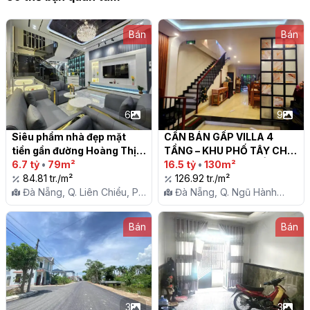
Bán
Bán
6
9
Siêu phẩm nhà đẹp mặt 
CẦN BÁN GẤP VILLA 4 
tiền gần đường Hoàng Thị 
TẦNG – KHU PHỐ TÂY CHẾ 
Loan, Q.Liên Chiểu, TP. Đà 
6.7 tỷ
•
79m²
LAN VIÊN – CÁCH BIỂN CHỈ 
16.5 tỷ
•
130m²
Nẵng

84.81 tr./m²
150M

126.92 tr./m²
Đà Nẵng, Q. Liên Chiểu, P.
Đà Nẵng, Q. Ngũ Hành
Hòa Minh
Sơn, P. Mỹ An
Bán
Bán
3
3