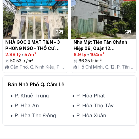
7
5
NHÀ GÓC 2 MẶT TIỀN – 3 
Nhà Mặt Tiền Tân Chánh 
PHÒNG NGỦ – THỔ CƯ 
Hiệp 08, Quận 12

HOÀN CÔNG

2.88 tỷ
•
57m²
6.9 tỷ
•
104m²
50.53 tr./m²
66.35 tr./m²
Cần Thơ, Q. Ninh Kiều, P.
Hồ Chí Minh, Q. 12, P. Tân
An Khánh
Chánh Hiệp
Bán Nhà Phố Q. Cẩm Lệ
• P. Khuê Trung
• P. Hòa Phát
• P. Hòa An
• P. Hòa Thọ Tây
• P. Hòa Thọ Đông
• P. Hòa Xuân