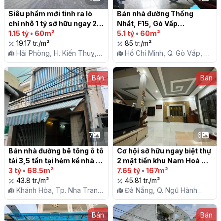
Siêu phẩm mới tinh ra lò 
Bán nhà đường Thống 
chỉ nhô 1 tỷ sở hữu ngay 2 
Nhất, F15, Gò Vấp

lô mặt đường thôn tuyến 2 
1.15 tỷ
•
60m²
5.1 tỷ
•
60m²
Trục Đường Liên Xã tại Lão 
19.17 tr./m²
85 tr./m²
Phong - Tân Phong - Kiến 
Hải Phòng, H. Kiến Thuỵ,
Hồ Chí Minh, Q. Gò Vấp, P.
Thụy

X. Tân Phong
15
Bán
Bán
7
6
Bán nhà đường bê tông ô tô 
Cơ hội sỡ hữu ngay biệt thự 
tải 3,5 tấn tại hẻm kề nhà 
2 mặt tiền khu Nam Hoà 
24/44 Lương Đình Của, P 
3 tỷ
•
68.5m²
Xuân, TP. Đà Nẵng

7.65 tỷ
•
167m²
Ngọc Hiệp

43.8 tr./m²
45.81 tr./m²
Khánh Hòa, Tp. Nha Trang,
Đà Nẵng, Q. Ngũ Hành
P. Ngọc Hiệp
Sơn, P. Hoà Quý
Bán
Bán