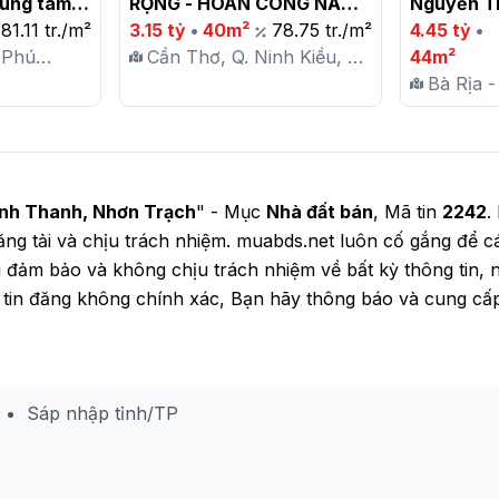
ung tâm 
RỘNG - HOÀN CÔNG NẰM 
Nguyễn Tri
 ngủ, 3 
81.11 tr./m²
NGAY - TRUNG TÂM TP 
3.15 tỷ
•
40m²
78.75 tr./m²
TP. Vũng 
4.45 tỷ
•
ull thổ 
 Phú
CẦN THƠ

Cần Thơ, Q. Ninh Kiều, P.
44m²
ới
Hưng Lợi
Bà Rịa -
Vũng Tàu
ĩnh Thanh, Nhơn Trạch
" - Mục
Nhà đất bán
, Mã tin
2242
.
 đăng tải và chịu trách nhiệm. muabds.net luôn cố gắng để c
đảm bảo và không chịu trách nhiệm về bất kỳ thông tin, n
g tin đăng không chính xác, Bạn hãy thông báo và cung cấ
Sáp nhập tỉnh/TP