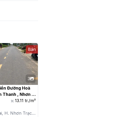
Bán
3
iền Đường Hoà 
h Thanh , Nhơn 
13.11 tr./m²
i, H. Nhơn Trạch,