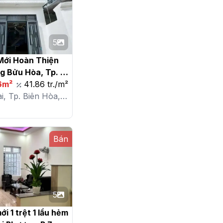
5
ới Hoàn Thiện 
g Bửu Hòa, Tp. 
6m²
41.86 tr./m²
i, Tp. Biên Hòa,
Hòa
Bán
5
i 1 trệt 1 lầu hẻm 