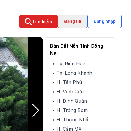
Tìm kiếm
Đăng tin
Đăng nhập
Bán Đất Nền Tỉnh Đồng
Nai
• Tp. Biên Hòa
• Tp. Long Khánh
• H. Tân Phú
• H. Vĩnh Cửu
• H. Định Quán
• H. Trảng Bom
• H. Thống Nhất
• H. Cẩm Mỹ