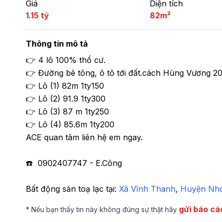
Giá
Diện tích
1.15 tỷ
82m²
Thông tin mô tả
👉 4 lô 100% thổ cư.

👉 Đường bê tông, ô tô tới đất.cách Hùng Vương 20
👉 Lô (1) 82m 1ty150

👉 Lô (2) 91.9 1ty300

👉 Lô (3) 87 m 1ty250 

👉 Lô (4) 85.6m 1ty200

ACE quan tâm liên hệ em ngay.

☎️  0902407747 - E.Công
Bất động sản toạ lạc tại: 
Xã Vĩnh Thanh
,
 Huyện Nh
gửi báo cá
* Nếu bạn thấy tin này không đúng sự thật hãy