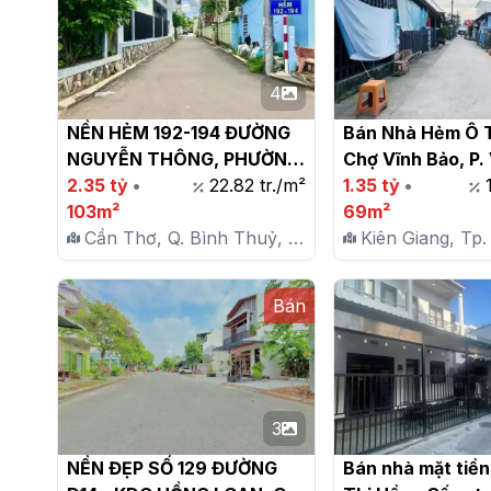
4
NỀN HẺM 192-194 ĐƯỜNG 
Bán Nhà Hẻm Ô T
NGUYỄN THÔNG, PHƯỜNG 
Chợ Vĩnh Bảo, P. 
AN THỚI, BÌNH THỦY, TP. 
2.35 tỷ
•
22.82 tr./m²
Rạch Giá

1.35 tỷ
•
CẦN THƠ

103m²
69m²
Cần Thơ, Q. Bình Thuỷ, P.
Kiên Giang, Tp.
An Thới
P. Vĩnh Hiệp
Bán
3
NỀN ĐẸP SỐ 129 ĐƯỜNG 
Bán nhà mặt tiền