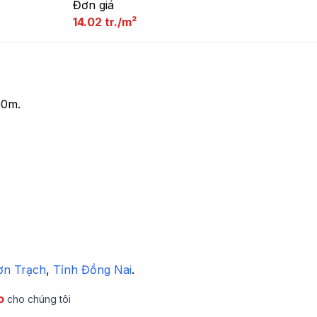
Đơn giá
14.02 tr./m²
0m.

ơn Trạch
,
 Tỉnh Đồng Nai
.
o
cho chúng tôi