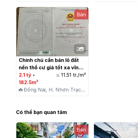
X. Vĩnh Thanh
X. Vĩnh Thanh
Bán
2
Chính chủ cần bán lô đất 
nền thổ cư giá tốt xa vĩnh 
thanh, nhơn trạch đồng 
2.1 tỷ
•
11.51 tr./m²
nai.

182.5m²
Đồng Nai, H. Nhơn Trạch,
X. Vĩnh Thanh
Có thể bạn quan tâm
Bán