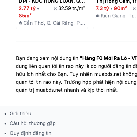
D14 - KDC HỒNG LOAN, Q. 
Thị Hồng Gấm, tr
CÁI RĂNG, TP CẦN THƠ

2.77 tỷ
•
32.59 tr./m²
chợ đêm, 4 phòng
7.3 tỷ
•
90m²
85m²
toilet, gần 90m2 f
Kiên Giang, Tp.
Cần Thơ, Q. Cái Răng, P.
cư, giá 7 tỷ 400

Quốc, P. An Th
Hưng Thạnh
Bạn đang xem nội dung tin "
Hàng F0 Mới Ra Lò - V
dung liên quan tới tin rao này là do người đăng tin
hữu ích nhất cho Bạn. Tuy nhiên muabds.net không 
quan tới tin rao này. Trường hợp phát hiện nội dun
quản trị muabds.net nhanh và kịp thời nhất.
Giới thiệu
Câu hỏi thường gặp
Quy định đăng tin