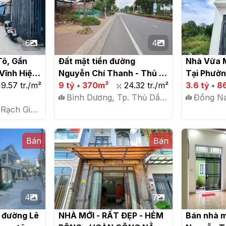
6
4
ô, Gần 
Đất mặt tiền đường 
Nhà Vừa M
Vĩnh Hiệp, 
Nguyễn Chí Thanh - Thủ 
Tại Phườn
19.57 tr./m²
Dầu Một

9 tỷ
•
370m²
24.32 tr./m²
Biên Hòa

3.6 tỷ
•
8
Bình Dương, Tp. Thủ Dầu
Đồng Na
 Rạch Giá,
Một, P. Hiệp An
P. Bửu 
Bán
Bán
4
7
 đường Lê 
NHÀ MỚI - RẤT ĐẸP - HẺM 
Bán nhà mớ