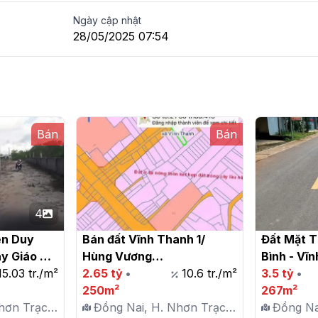
Ngày cập nhật
28/05/2025 07:54
Bán
Bán
4
n Duy 
Bán đất Vĩnh Thanh 1/ 
Đất Mặt T
y Giáo Xứ 
Hùng Vương

Bình - Vĩn
hanh , 
15.03 tr./m²
2.65 tỷ
•
10.6 tr./m²
Trạch

3.5 tỷ
•
250m²
267m²
hơn Trạch,
Đồng Nai, H. Nhơn Trạch,
Đồng Na