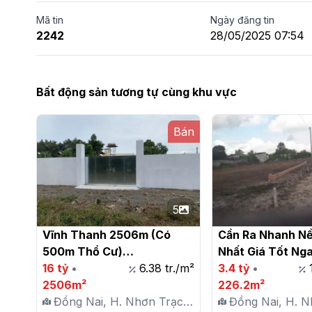
Mã tin
Ngày đăng tin
2242
28/05/2025 07:54
Bất động sản tương tự cùng khu vực
Bán
5
Vĩnh Thanh 2506m (Có 
Cần Ra Nhanh Nề
500m Thổ Cư)

Nhất Giá Tốt Nga
16 tỷ
•
6.38 tr./m²
Bắc Thần, Vĩnh T
3.4 tỷ
•
2506m²
Nhơn Trạch

226.2m²
Đồng Nai, H. Nhơn Trạch,
Đồng Nai, H. N