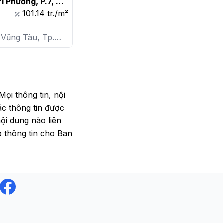
 Phương, P.7, 
Tàu

101.14 tr./m²
 Vũng Tàu, Tp.
, P. 7
 Mọi thông tin, nội
ác thông tin được
ội dung nào liên
p thông tin cho Ban