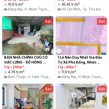
10.6 tr./m²
Vực!

45.45 tr./m²
Đồng Nai, H. Nhơn Trạch,
Hồ Chí Minh, Tp. Thủ Đức,
X. Vĩnh Thanh
P. An Phú
Bán
Bán
3
BÁN NHÀ CHÍNH CHỦ CÓ 
1 Lô Nền Duy Nhất Giá Đầu 
GÁC LỬNG - SỔ HỒNG 
Tư Xã Phú Đông, Nhơn 
RIÊNG 🏡

1 tỷ
•
210m²
Trạch

1 tỷ
•
84m²
4.76 tr./m²
11.9 tr./m²
Bình Thuận, H. Hàm Thuận
Đồng Nai, H. Nhơn Trạch,
Nam, X. Tân Lập
X. Phú Đông
Bán
Bán