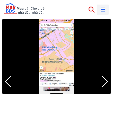
Mua bán

Cho thuê

nhà đất
nhà đất