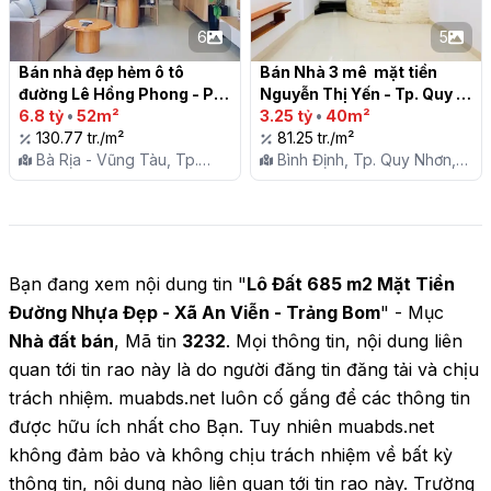
6
5
Bán nhà đẹp hẻm ô tô 
Bán Nhà 3 mê  mặt tiền 
đường Lê Hồng Phong - P7 
Nguyễn Thị Yến - Tp. Quy 
- TP Vũng Tàu

6.8 tỷ
•
52m²
Nhơn

3.25 tỷ
•
40m²
130.77 tr./m²
81.25 tr./m²
Bà Rịa - Vũng Tàu, Tp.
Bình Định, Tp. Quy Nhơn,
Vũng Tàu, P. 7
P. Ghềnh Ráng
Bạn đang xem nội dung tin "
Lô Đất 685 m2 Mặt Tiền
Đường Nhựa Đẹp - Xã An Viễn - Trảng Bom
" - Mục
Nhà đất bán
, Mã tin
3232
. Mọi thông tin, nội dung liên
quan tới tin rao này là do người đăng tin đăng tải và chịu
trách nhiệm. muabds.net luôn cố gắng để các thông tin
được hữu ích nhất cho Bạn. Tuy nhiên muabds.net
không đảm bảo và không chịu trách nhiệm về bất kỳ
thông tin, nội dung nào liên quan tới tin rao này. Trường