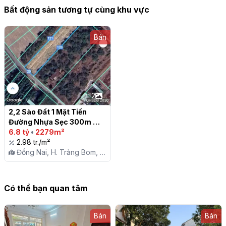
Bất động sản tương tự cùng khu vực
Bán
2
2,2 Sào Đất 1 Mặt Tiền 
Đường Nhựa Sẹc 300m 
Đ.Trần Vĩnh Lộc & Ngay 
6.8 tỷ
•
2279m²
Gần KCN Giang Điền - An 
2.98 tr./m²
Viễn - Trảng Bom

Đồng Nai, H. Trảng Bom, X.
An Viễn
Có thể bạn quan tâm
Bán
Bán