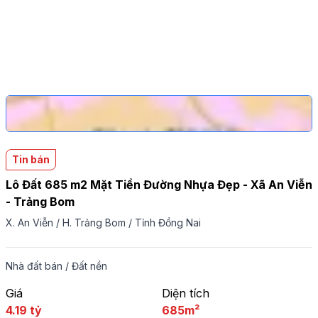
Tin bán
Lô Đất 685 m2 Mặt Tiền Đường Nhựa Đẹp - Xã An Viễn
- Trảng Bom
X. An Viễn
/
H. Trảng Bom
/
Tỉnh Đồng Nai
Nhà đất bán
/
Đất nền
Giá
Diện tích
4.19 tỷ
685m²