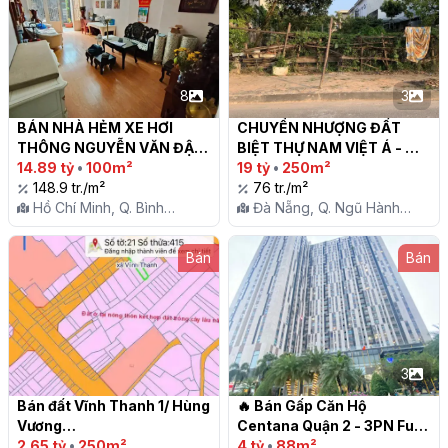
8
3
BÁN NHÀ HẺM XE HƠI 
CHUYỂN NHƯỢNG ĐẤT 
THÔNG NGUYỄN VĂN ĐẬU, 
BIỆT THỰ NAM VIỆT Á - 
P11, BÌNH THẠNH

14.89 tỷ
•
100m²
CẠNH SÔNG HÀN

19 tỷ
•
250m²
148.9 tr./m²
76 tr./m²
Hồ Chí Minh, Q. Bình
Đà Nẵng, Q. Ngũ Hành
Thạnh, P. 11
Sơn, P. Khuê Mỹ
Bán
Bán
3
Bán đất Vĩnh Thanh 1/ Hùng 
🔥 Bán Gấp Căn Hộ 
Vương

Centana Quận 2 - 3PN Full 
2.65 tỷ
•
250m²
Nội Thất, Giá Tốt Nhất Khu 
4 tỷ
•
88m²