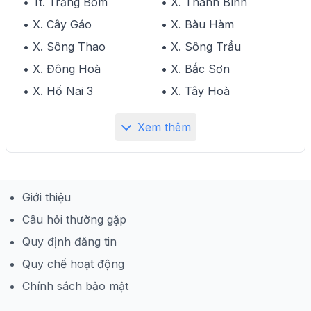
• Tt. Trảng Bom
• X. Thanh Bình
• X. Cây Gáo
• X. Bàu Hàm
• X. Sông Thao
• X. Sông Trầu
• X. Đông Hoà
• X. Bắc Sơn
• X. Hố Nai 3
• X. Tây Hoà
Xem thêm
Giới thiệu
Câu hỏi thường gặp
Quy định đăng tin
Quy chế hoạt động
Chính sách bảo mật