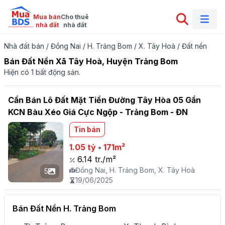
Mua bán

Cho thuê

nhà đất
nhà đất
Nhà đất bán
/
Đồng Nai
/
H. Trảng Bom
/
X. Tây Hoà
/
Đất nền
Bán Đất Nền Xã Tây Hoà, Huyện Trảng Bom
Hiện có 1 bất động sản.
Cần Bán Lô Đất Mặt Tiền Đường Tây Hòa 05 Gần
KCN Bàu Xéo Giá Cực Ngộp - Trảng Bom - ĐN
Tin bán
1.05 tỷ
•
171m²
6.14 tr./m²
Đồng Nai, H. Trảng Bom, X. Tây Hoà
5
19/06/2025
Bán Đất Nền H. Trảng Bom