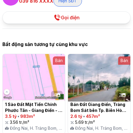
039 816 XXXX
Hiện SĐT
Gọi điện
Bất động sản tương tự cùng khu vực
Bán
Bán
4
2
1 Sào Đất Mặt Tiền Chính 
Bán Đất Giang Điền, Trảng 
Phước Tân - Giang Điền - 
Bom Sát bên Tp. Biên Hòa

Trảng Bom - ĐN

3.5 tỷ
•
983m²
2.6 tỷ
•
457m²
3.56 tr./m²
5.69 tr./m²
Đồng Nai, H. Trảng Bom, X.
Đồng Nai, H. Trảng Bom, X.