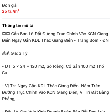
Đơn giá
25 tr./m²
Thông tin mô tả
💥💥 Cần Bán Lô Đất Đường Trục Chính Vào KCN Giang 
Điền Ngay Gần KDL Thác Giang Điền - Trảng Bom - ĐN

💰💰 Giá: 3 Tỷ 

- DT: 5 x 24 = 120 m2, Sổ Riêng, Có Sẵn 100 m2 Thổ 
Cư 

- Vị Trí: Ngay Gần KDL Thác Giang Điền, Nằm Trên 
Đường Trục Chính Vào KCN Giang Điền, Vị Trí Đất Bằng 
Phẳng, ...

- Đây Là Khu Vực Kinh Doanh Buôn Bán Rất Đẹp Lưu 