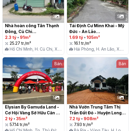
3
5
Nhà hoàn công Tân Thạnh 
Tái Định Cư Minn Khai - Mỹ 
Đông, Củ Chi

Đức - An Lão

2.3 tỷ
•
91m²
1.69 tỷ
•
105m²
25.27 tr./m²
16.1 tr./m²
Hồ Chí Minh, H. Củ Chi, X.
Hải Phòng, H. An Lão, X.
Tân Thạnh Đông
Mỹ Đức
Bán
Bán
5
9
Elysian By Gamuda Land - 
Nhà Vườn Trung Tâm Thị 
Cơ Hội Vàng Sở Hữu Căn Hộ 
Trấn Đất Đỏ - Huyện Long 
Cao Cấp Tại Thủ Đức! 🌟

2 tỷ
•
35m²
Đất - Gần Biển Phước Hải

7.2 tỷ
•
908m²
57.14 tr./m²
7.93 tr./m²
Hồ Chí Minh, Tp. Thủ Đức,
Bà Rịa - Vũng Tàu, H. Long