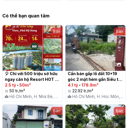
Giang Điền
Giang Điền
Có thể bạn quan tâm
Bán
Bán
2
🎈 Chỉ với 500 triệu sở hữu 
Cần bán gấp lô đất 10*19 
ngay căn hộ Resort HOT 
góc 2 mặt hẻm gần Siêu thị 
NHẤT Nam Sài Gòn

2.5 tỷ
•
50m²
Coopmart Hóc Môn

4.1 tỷ
•
178.9m²
50 tr./m²
22.92 tr./m²
Hồ Chí Minh, H. Nhà Bè, Tt.
Hồ Chí Minh, H. Hóc Môn,
Nhà Bè
X. Thới Tam Thôn
Bán
Bán