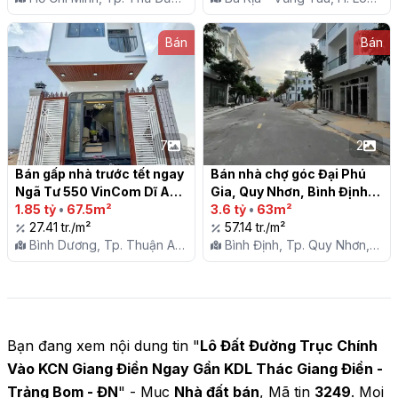
P. Trường Thạnh
Đất, Tt. Đất Đỏ
Bán
Bán
7
2
Bán gấp nhà trước tết ngay 
Bán nhà chợ góc Đại Phú 
Ngã Tư 550 VinCom Dĩ An 
Gia, Quy Nhơn, Bình Định

Thuận An Bình Dương

1.85 tỷ
•
67.5m²
3.6 tỷ
•
63m²
27.41 tr./m²
57.14 tr./m²
Bình Dương, Tp. Thuận An,
Bình Định, Tp. Quy Nhơn,
P. An Phú
P. Nhơn Bình
Bạn đang xem nội dung tin "
Lô Đất Đường Trục Chính
Vào KCN Giang Điền Ngay Gần KDL Thác Giang Điền -
Trảng Bom - ĐN
" - Mục
Nhà đất bán
, Mã tin
3249
. Mọi