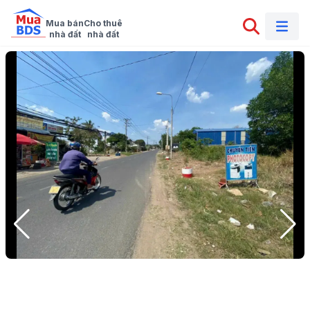
Mua bán

Cho thuê

nhà đất
nhà đất