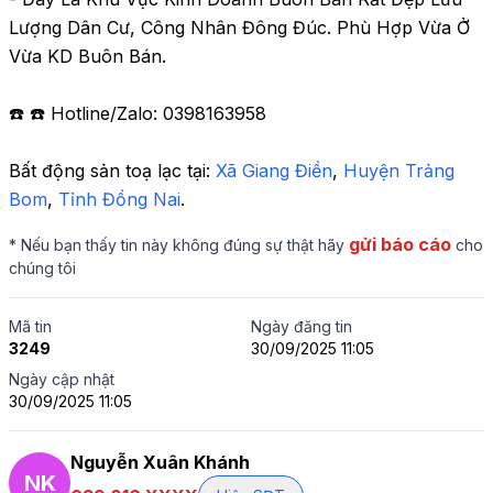
Lượng Dân Cư, Công Nhân Đông Đúc. Phù Hợp Vừa Ở 
Vừa KD Buôn Bán.

☎️ ☎️ Hotline/Zalo: 0398163958
Bất động sản toạ lạc tại: 
Xã Giang Điền
,
 Huyện Trảng 
Bom
,
 Tỉnh Đồng Nai
.
gửi báo cáo
* Nếu bạn thấy tin này không đúng sự thật hãy
cho
chúng tôi
Mã tin
Ngày đăng tin
3249
30/09/2025 11:05
Ngày cập nhật
30/09/2025 11:05
Nguyễn Xuân Khánh
NK