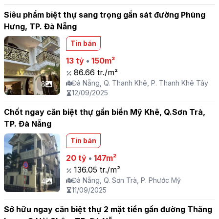
Siêu phẩm biệt thự sang trọng gần sát đường Phùng
Hưng, TP. Đà Nẵng
Tin bán
13 tỷ
•
150m²
86.66 tr./m²
Đà Nẵng, Q. Thanh Khê, P. Thanh Khê Tây
8
12/09/2025
Chốt ngay căn biệt thự gần biển Mỹ Khê, Q.Sơn Trà,
TP. Đà Nẵng
Tin bán
20 tỷ
•
147m²
136.05 tr./m²
Đà Nẵng, Q. Sơn Trà, P. Phước Mỹ
4
11/09/2025
Sỡ hữu ngay căn biệt thự 2 mặt tiền gần đường Thăng