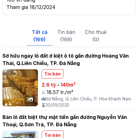
Tham gia 18/12/2024
Tất cả
Tin bán
Cho thuê
(169)
(169)
(0)
Sỡ hữu ngay lô đất ở kiệt ô tô gần đường Hoàng Văn
Thái, Q.Liên Chiểu, TP. Đà Nẵng
Tin bán
2.6 tỷ
•
140m²
18.57 tr./m²
Đà Nẵng, Q. Liên Chiểu, P. Hòa Khánh Nam
3
30/09/2025
Bán lô đất biệt thự mặt tiền gần đường Nguyễn Văn
Thoại, Q.Sơn Trà, TP. Đà Nẵng
Tin bán