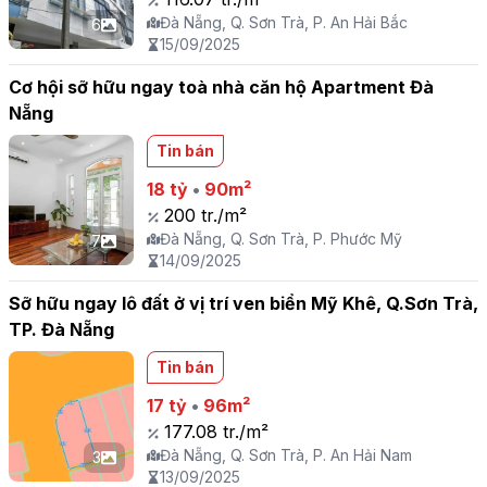
Đà Nẵng, Q. Sơn Trà, P. An Hải Bắc
6
15/09/2025
Cơ hội sỡ hữu ngay toà nhà căn hộ Apartment Đà
Nẵng
Tin bán
18 tỷ
•
90m²
200 tr./m²
Đà Nẵng, Q. Sơn Trà, P. Phước Mỹ
7
14/09/2025
Sỡ hữu ngay lô đất ở vị trí ven biển Mỹ Khê, Q.Sơn Trà,
TP. Đà Nẵng
Tin bán
17 tỷ
•
96m²
177.08 tr./m²
Đà Nẵng, Q. Sơn Trà, P. An Hải Nam
3
13/09/2025