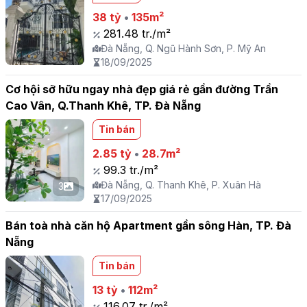
38 tỷ
•
135m²
281.48 tr./m²
Đà Nẵng, Q. Ngũ Hành Sơn, P. Mỹ An
18/09/2025
Cơ hội sỡ hữu ngay nhà đẹp giá rẻ gần đường Trần
Cao Vân, Q.Thanh Khê, TP. Đà Nẵng
Tin bán
2.85 tỷ
•
28.7m²
99.3 tr./m²
Đà Nẵng, Q. Thanh Khê, P. Xuân Hà
3
17/09/2025
Bán toà nhà căn hộ Apartment gần sông Hàn, TP. Đà
Nẵng
Tin bán
13 tỷ
•
112m²
116.07 tr./m²