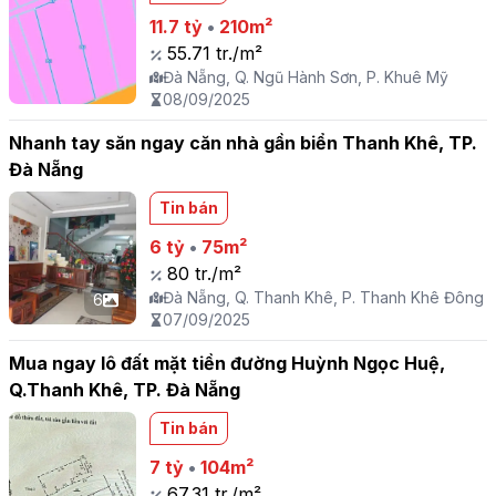
11.7 tỷ
•
210m²
55.71 tr./m²
Đà Nẵng, Q. Ngũ Hành Sơn, P. Khuê Mỹ
08/09/2025
Nhanh tay săn ngay căn nhà gần biển Thanh Khê, TP.
Đà Nẵng
Tin bán
6 tỷ
•
75m²
80 tr./m²
Đà Nẵng, Q. Thanh Khê, P. Thanh Khê Đông
6
07/09/2025
Mua ngay lô đất mặt tiền đường Huỳnh Ngọc Huệ,
Q.Thanh Khê, TP. Đà Nẵng
Tin bán
7 tỷ
•
104m²
67.31 tr./m²