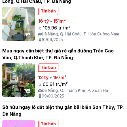
Long, Q.Hải Châu, TP. Đà Nẵng
Tin bán
16 tỷ
•
151m²
105.96 tr./m²
Đà Nẵng, Q. Hải Châu, P. Hòa Cường Nam
7
10/09/2025
Mua ngay căn biệt thự giá rẻ gần đường Trần Cao
Vân, Q.Thanh Khê, TP. Đà Nẵng
Tin bán
12 tỷ
•
197m²
60.91 tr./m²
Đà Nẵng, Q. Thanh Khê, P. Xuân Hà
7
09/09/2025
Sỡ hữu ngay lô đất biệt thự gần bãi biển Sơn Thủy, TP.
Đà Nẵng
Tin bán