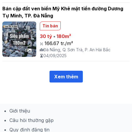
Bán cặp đất ven biển Mỹ Khê mặt tiền đường Dương
Tự Minh, TP. Đà Nẵng
Tin bán
30 tỷ
•
180m²
166.67 tr./m²
Đà Nẵng, Q. Sơn Trà, P. An Hải Bắc
6
04/09/2025
Xem thêm
Giới thiệu
Câu hỏi thường gặp
Quy định đăng tin