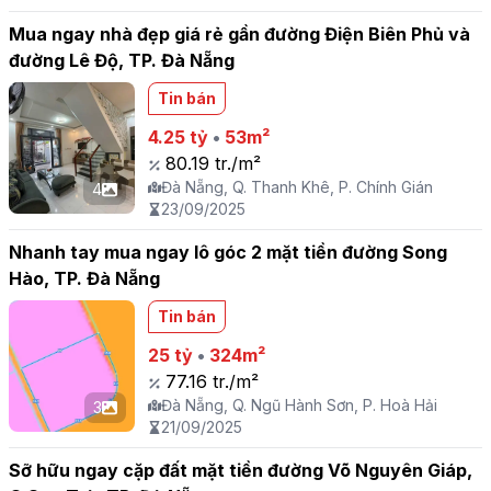
Mua ngay nhà đẹp giá rẻ gần đường Điện Biên Phủ và
đường Lê Độ, TP. Đà Nẵng
Tin bán
4.25 tỷ
•
53m²
80.19 tr./m²
Đà Nẵng, Q. Thanh Khê, P. Chính Gián
4
23/09/2025
Nhanh tay mua ngay lô góc 2 mặt tiền đường Song
Hào, TP. Đà Nẵng
Tin bán
25 tỷ
•
324m²
77.16 tr./m²
Đà Nẵng, Q. Ngũ Hành Sơn, P. Hoà Hải
3
21/09/2025
Sỡ hữu ngay cặp đất mặt tiền đường Võ Nguyên Giáp,