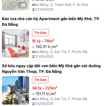
Đà Nẵng, Q. Thanh Khê, P. An Khê
7
07/09/2025
Bán toà nhà căn hộ Apartment gần biển Mỹ Khê, TP.
Đà Nẵng
Tin bán
15 tỷ
•
78m²
192.31 tr./m²
Đà Nẵng, Q. Sơn Trà, P. Phước Mỹ
6
07/09/2025
Sỡ hữu ngay cặp đất ven biển Mỹ Khê gần sát đường
Nguyễn Văn Thoại, TP. Đà Nẵng
Tin bán
34 tỷ
•
225m²
151.11 tr./m²
Đà Nẵng, Q. Sơn Trà, P. Phước Mỹ
3
04/09/2025