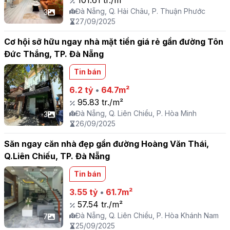
101.61 tr./m²
Đà Nẵng, Q. Hải Châu, P. Thuận Phước
3
27/09/2025
Cơ hội sỡ hữu ngay nhà mặt tiền giá rẻ gần đường Tôn
Đức Thắng, TP. Đà Nẵng
Tin bán
6.2 tỷ
•
64.7m²
95.83 tr./m²
Đà Nẵng, Q. Liên Chiểu, P. Hòa Minh
3
26/09/2025
Săn ngay căn nhà đẹp gần đường Hoàng Văn Thái,
Q.Liên Chiếu, TP. Đà Nẵng
Tin bán
3.55 tỷ
•
61.7m²
57.54 tr./m²
Đà Nẵng, Q. Liên Chiểu, P. Hòa Khánh Nam
7
25/09/2025