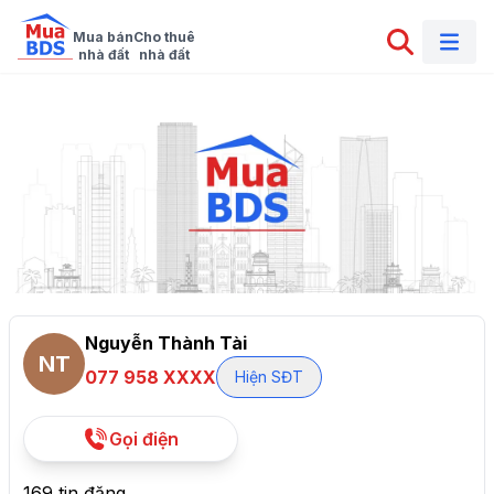
Mua bán

Cho thuê

nhà đất
nhà đất
Nguyễn Thành Tài
NT
077 958 XXXX
Hiện SĐT
Gọi điện
169 tin đăng