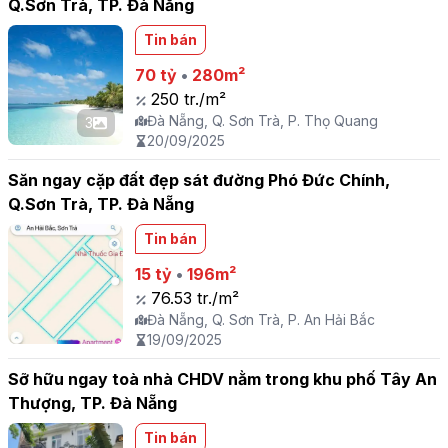
Q.Sơn Trà, TP. Đà Nẵng
Tin bán
70 tỷ
•
280m²
250 tr./m²
Đà Nẵng, Q. Sơn Trà, P. Thọ Quang
3
20/09/2025
Săn ngay cặp đất đẹp sát đường Phó Đức Chính,
Q.Sơn Trà, TP. Đà Nẵng
Tin bán
15 tỷ
•
196m²
76.53 tr./m²
Đà Nẵng, Q. Sơn Trà, P. An Hải Bắc
19/09/2025
Sỡ hữu ngay toà nhà CHDV nằm trong khu phố Tây An
Thượng, TP. Đà Nẵng
Tin bán