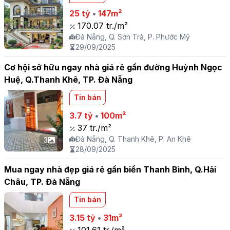
25 tỷ
•
147m²
170.07 tr./m²
Đà Nẵng, Q. Sơn Trà, P. Phước Mỹ
29/09/2025
Cơ hội sỡ hữu ngay nhà giá rẻ gần đường Huỳnh Ngọc
Huệ, Q.Thanh Khê, TP. Đà Nẵng
Tin bán
3.7 tỷ
•
100m²
37 tr./m²
Đà Nẵng, Q. Thanh Khê, P. An Khê
3
28/09/2025
Mua ngay nhà đẹp giá rẻ gần biển Thanh Bình, Q.Hải
Châu, TP. Đà Nẵng
Tin bán
3.15 tỷ
•
31m²