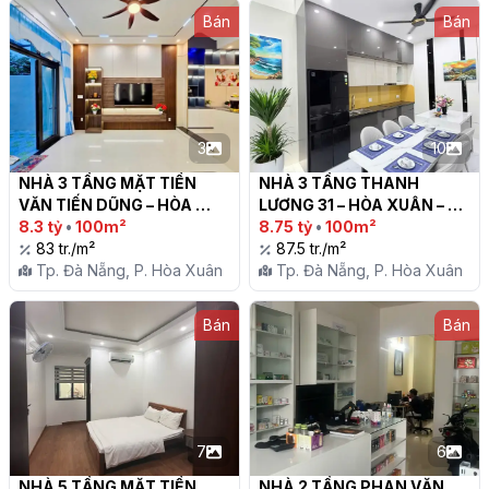
Bán
Bán
3
10
NHÀ 3 TẦNG MẶT TIỀN 
NHÀ 3 TẦNG THANH 
VĂN TIẾN DŨNG – HÒA 
LƯƠNG 31 – HÒA XUÂN – 
XUÂN – 8,3 tỷ

8.3 tỷ
•
100m²
GIÁ 8.75 TỶ!

8.75 tỷ
•
100m²
83 tr./m²
87.5 tr./m²
Tp. Đà Nẵng, P. Hòa Xuân
Tp. Đà Nẵng, P. Hòa Xuân
Bán
Bán
7
6
NHÀ 5 TẦNG MẶT TIỀN 
NHÀ 2 TẦNG PHAN VĂN 