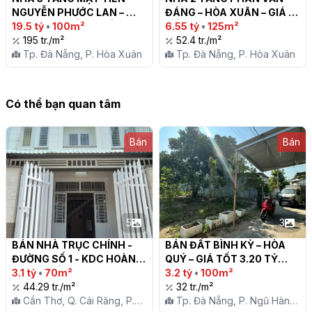
NGUYỄN PHƯỚC LAN – 
ĐÁNG – HÒA XUÂN – GIÁ 
TRỤC 30M ĐẲNG CẤP!

19.5 tỷ
•
100m²
TỐT!

6.55 tỷ
•
125m²
195 tr./m²
52.4 tr./m²
Tp. Đà Nẵng, P. Hòa Xuân
Tp. Đà Nẵng, P. Hòa Xuân
Có thể bạn quan tâm
Bán
Bán
5
3
BÁN NHÀ TRỤC CHÍNH - 
BÁN ĐẤT BÌNH KỲ – HÒA 
ĐƯỜNG SỐ 1 - KDC HOÀNG 
QUÝ – GIÁ TỐT 3.20 TỶ

QUÂN, CẦN THƠ

3.1 tỷ
•
70m²
3.2 tỷ
•
100m²
44.29 tr./m²
32 tr./m²
Cần Thơ, Q. Cái Răng, P.
Tp. Đà Nẵng, P. Ngũ Hành