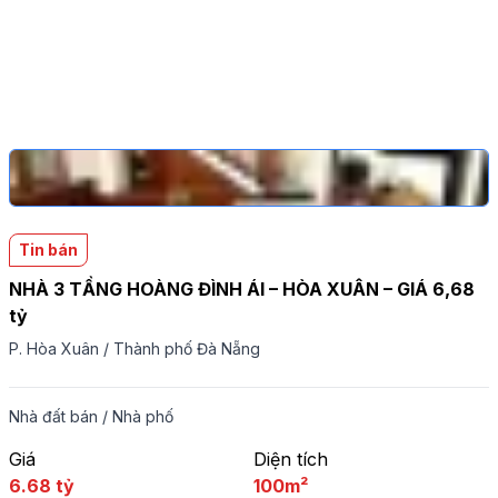
Tin bán
NHÀ 3 TẦNG HOÀNG ĐÌNH ÁI – HÒA XUÂN – GIÁ 6,68
tỷ
P. Hòa Xuân
/
Thành phố Đà Nẵng
Nhà đất bán
/
Nhà phố
Giá
Diện tích
6.68 tỷ
100m²