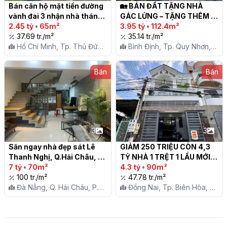
Bán căn hộ mặt tiền đường 
🏡 BÁN ĐẤT TẶNG NHÀ 
vành đai 3 nhận nhà tháng 
GÁC LỬNG – TẶNG THÊM 
11/2024 tăng giá nhanh khi 
2.45 tỷ
•
65m²
NHÀ ĐỂ XE Ô TÔ ĐỐI DIỆN – 
3.95 tỷ
•
112.4m²
vành 3 hoàn thành

37.69 tr./m²
P. QUANG TRUNG, TP. QUY 
35.14 tr./m²
Hồ Chí Minh, Tp. Thủ Đức,
NHƠN – GIÁ CHỈ 3 TỶ 950 
Bình Định, Tp. Quy Nhơn,
P. Long Trường
TRIỆU!

P. Quang Trung
Bán
Bán
3
3
Săn ngay nhà đẹp sát Lê 
GIẢM 250 TRIỆU CÒN 4,3 
Thanh Nghị, Q.Hải Châu, 
TỶ NHÀ 1 TRỆT 1 LẦU MỚI 
TP. Đà Nẵng

7 tỷ
•
70m²
P. TÂN PHONG

4.3 tỷ
•
90m²
100 tr./m²
47.78 tr./m²
Đà Nẵng, Q. Hải Châu, P.
Đồng Nai, Tp. Biên Hòa, P.
Hòa Cường Bắc
Tân Phong