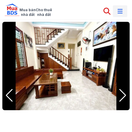
Mua bán

Cho thuê

nhà đất
nhà đất