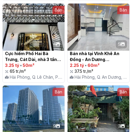
Thường Thạnh
Sơn
Bán
Bán
4
5
Cực hiếm Phố Hai Bà 
Bán nhà tại Vĩnh Khê An 
Trưng, Cát Dài, nhà 3 tầng 
Đồng - An Dương

mới hoàn thiện, thiết kế tân 
3.25 tỷ
•
50m²
2.25 tỷ
•
60m²
cổ điển

65 tr./m²
37.5 tr./m²
Hải Phòng, Q. Lê Chân, P.
Hải Phòng, Q. An Dương, P.
An Biên
An Đồng
Bán
Bán
9
3