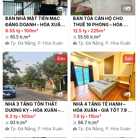
4
6
BÁN NHÀ MẶT TIỀN MẠC 
BÁN TÒA CĂN HỘ CHO 
ĐĂNG DOANH – HÒA XUÂN 
THUÊ 16 PHÒNG – HÒA 
| CHỈ 6.55 TỶ

6.55 tỷ
•
100m²
XUÂN | DÒNG TIỀN 40 
12.5 tỷ
•
225m²
65.5 tr./m²
TRIỆU/THÁNG

55.56 tr./m²
Tp. Đà Nẵng, P. Hòa Xuân
Tp. Đà Nẵng, P. Hòa Xuân
Bán
Bán
3
4
NHÀ 3 TẦNG TÔN THẤT 
NHÀ 4 TẦNG TẾ HANH – 
DƯƠNG KỴ – HÒA XUÂN – 
HÒA XUÂN – GIÁ TỐT 7.9 
GIÁ TỐT!

9.3 tỷ
•
100m²
TỶ!

7.9 tỷ
•
115m²
93 tr./m²
68.7 tr./m²
Tp. Đà Nẵng, P. Hòa Xuân
Tp. Đà Nẵng, P. Hòa Xuân