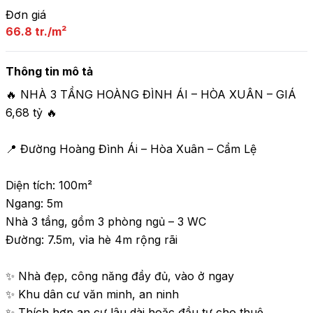
Đơn giá
66.8 tr./m²
Thông tin mô tả
🔥 NHÀ 3 TẦNG HOÀNG ĐÌNH ÁI – HÒA XUÂN – GIÁ 
6,68 tỷ 🔥

📍 Đường Hoàng Đình Ái – Hòa Xuân – Cẩm Lệ

Diện tích: 100m²

Ngang: 5m

Nhà 3 tầng, gồm 3 phòng ngủ – 3 WC

Đường: 7.5m, vỉa hè 4m rộng rãi

✨ Nhà đẹp, công năng đầy đủ, vào ở ngay

✨ Khu dân cư văn minh, an ninh

✨ Thích hợp an cư lâu dài hoặc đầu tư cho thuê
