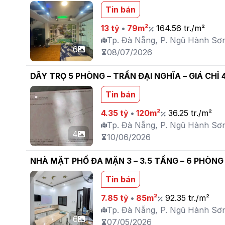
Tin bán
13 tỷ
•
79m²
164.56 tr./m²
Tp. Đà Nẵng, P. Ngũ Hành Sơ
6
08/07/2026
DÃY TRỌ 5 PHÒNG – TRẦN ĐẠI NGHĨA – GIÁ CHỈ 4
Tin bán
4.35 tỷ
•
120m²
36.25 tr./m²
Tp. Đà Nẵng, P. Ngũ Hành Sơ
4
10/06/2026
NHÀ MẶT PHỐ ĐA MẶN 3 – 3.5 TẦNG – 6 PHÒNG N
Tin bán
7.85 tỷ
•
85m²
92.35 tr./m²
Tp. Đà Nẵng, P. Ngũ Hành Sơ
6
07/05/2026