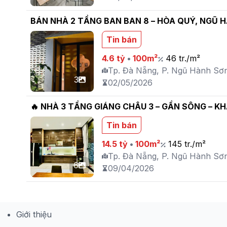
BÁN NHÀ 2 TẦNG BAN BAN 8 – HÒA QUÝ, NGŨ H
Tin bán
4.6 tỷ
•
100m²
46 tr./m²
Tp. Đà Nẵng, P. Ngũ Hành Sơ
3
02/05/2026
🔥 NHÀ 3 TẦNG GIÁNG CHÂU 3 – GẦN SÔNG – K
Tin bán
14.5 tỷ
•
100m²
145 tr./m²
Tp. Đà Nẵng, P. Ngũ Hành Sơ
6
09/04/2026
Giới thiệu