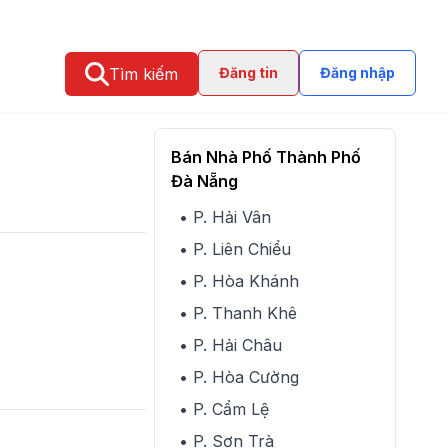
Tìm kiếm
Đăng tin
Đăng nhập
Bán Nhà Phố Thành Phố
Đà Nẵng
• P. Hải Vân
• P. Liên Chiểu
• P. Hòa Khánh
• P. Thanh Khê
• P. Hải Châu
• P. Hòa Cường
• P. Cẩm Lệ
• P. Sơn Trà