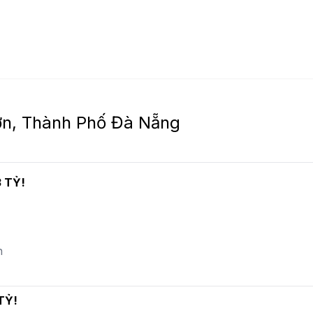
n, Thành Phố Đà Nẵng
3 TỶ!
n
TỶ!