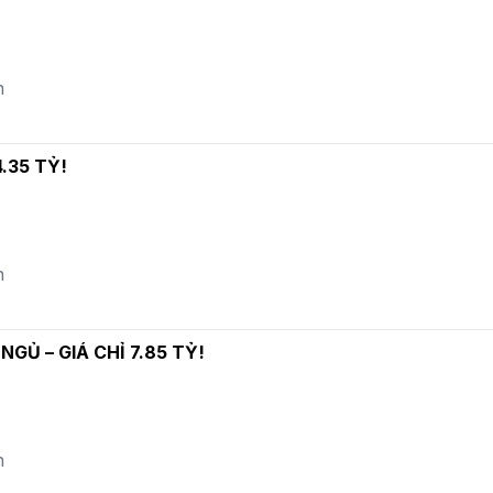
n
.35 TỶ!
n
GỦ – GIÁ CHỈ 7.85 TỶ!
n