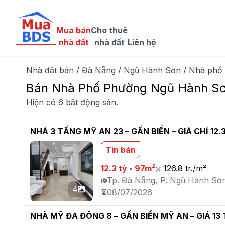
Mua bán

Cho thuê

nhà đất
nhà đất
Liên hệ
Nhà đất bán
/
Đà Nẵng
/
Ngũ Hành Sơn
/
Nhà phố
Bán Nhà Phố Phường Ngũ Hành Sơ
Hiện có 6 bất động sản.
NHÀ 3 TẦNG MỸ AN 23 – GẦN BIỂN – GIÁ CHỈ 12.
Tin bán
12.3 tỷ
•
97m²
126.8 tr./m²
Tp. Đà Nẵng, P. Ngũ Hành Sơ
4
08/07/2026
NHÀ MỸ ĐA ĐÔNG 8 – GẦN BIỂN MỸ AN – GIÁ 13 