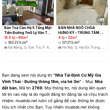
3
4
Bán Toà Căn Hộ 5 Tầng Mặt 
BÁN NHÀ NGÕ CHÙA 
Tiền Đường 7m5 Lý Văn Tố, 
HƯNG KÝ – TRUNG TÂM 
Sơn Trà

15.5 tỷ
•
86m²
HAI BÀ TRƯNG – BÁN ĐẤT 
4 tỷ
•
33m²
180.23 tr./m²
TẶNG NHÀ – SỔ ĐỎ CHÍNH 
121.21 tr./m²
Đà Nẵng, Q. Sơn Trà, P. An
CHỦ

Hà Nội, Q. Hai Bà Trưng, P.
Hải Bắc
Minh Khai
Bạn đang xem nội dung tin "
Nhà Tái Định Cư Mỹ Gia
Vĩnh Thái - Đường thông 18m, vỉa hè 3m
" - Mục
Nhà
đất bán
, Mã tin
2769
. Mọi thông tin, nội dung liên quan
tới tin rao này là do người đăng tin đăng tải và chịu trách
nhiệm. muabds.net luôn cố gắng để các thông tin được
hữu ích nhất cho Bạn. Tuy nhiên muabds.net không