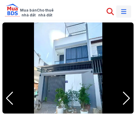
Mua bán

Cho thuê

nhà đất
nhà đất