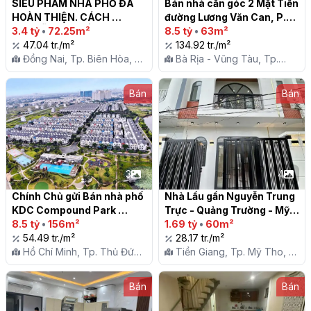
SIÊU PHẨM NHÀ PHỐ ĐÃ 
Bán nhà căn góc 2 Mặt Tiền 
HOÀN THIỆN. CÁCH 
đường Lương Văn Can, P.2, 
NGUYỄN ÁI QUỐC 150m . 
3.4 tỷ
•
72.25m²
Vũng Tàu

8.5 tỷ
•
63m²
NGAY GIÁO XỨ LỘC LÂM

47.04 tr./m²
134.92 tr./m²
Đồng Nai, Tp. Biên Hòa, P.
Bà Rịa - Vũng Tàu, Tp.
Hố Nai
Vũng Tàu, P. 2
Bán
Bán
3
4
Chính Chủ gửi Bán nhà phố 
Nhà Lầu gần Nguyễn Trung 
KDC Compound Park 
Trực - Quảng Trường - Mỹ 
Riverside

8.5 tỷ
•
156m²
Tho

1.69 tỷ
•
60m²
54.49 tr./m²
28.17 tr./m²
Hồ Chí Minh, Tp. Thủ Đức,
Tiền Giang, Tp. Mỹ Tho, X.
P. Phú Hữu
Mỹ Phong
Bán
Bán