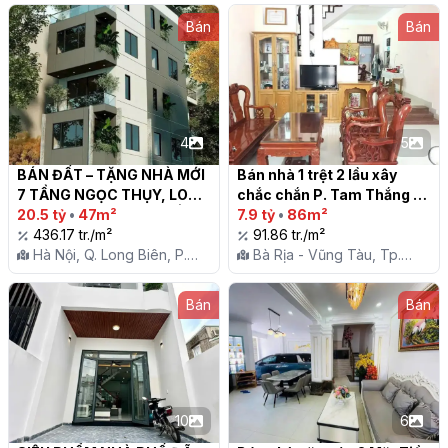
Bán
Bán
4
5
BÁN ĐẤT – TẶNG NHÀ MỚI 
Bán nhà 1 trệt 2 lầu xây 
7 TẦNG NGỌC THỤY, LONG 
chắc chắn P. Tam Thắng - 
BIÊN – LÔ GÓC SIÊU HIẾM

20.5 tỷ
•
47m²
Vũng Tàu

7.9 tỷ
•
86m²
436.17 tr./m²
91.86 tr./m²
Hà Nội, Q. Long Biên, P.
Bà Rịa - Vũng Tàu, Tp.
Ngọc Thụy
Vũng Tàu, P. Thắng Tam
Bán
Bán
10
6