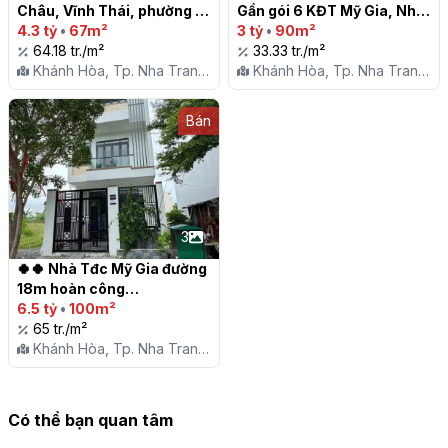
Châu, Vĩnh Thái, phường 
Gần gói 6 KĐT Mỹ Gia, Nha 
Nha Trang, tỉnh Khánh Hoà

4.3 tỷ
•
67m²
Trang

3 tỷ
•
90m²
64.18 tr./m²
33.33 tr./m²
Khánh Hòa, Tp. Nha Trang,
Khánh Hòa, Tp. Nha Trang,
X. Vĩnh Thái
X. Vĩnh Thái
Bán
3
🍀🍀 Nhà Tđc Mỹ Gia đường 
18m hoàn công

6.5 tỷ
•
100m²
65 tr./m²
Khánh Hòa, Tp. Nha Trang,
X. Vĩnh Thái
Có thể bạn quan tâm