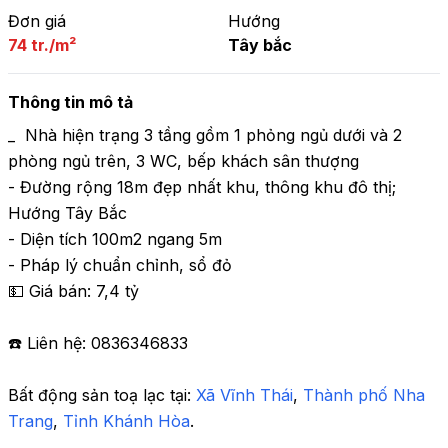
Đơn giá
Hướng
74 tr./m²
Tây bắc
Thông tin mô tả
_  Nhà hiện trạng 3 tầng gồm 1 phỏng ngủ dưới và 2 
phòng ngủ trên, 3 WC, bếp khách sân thượng 

- Đường rộng 18m đẹp nhất khu, thông khu đô thị; 
Hướng Tây Bắc

- Diện tích 100m2 ngang 5m

- Pháp lý chuẩn chỉnh, sổ đỏ 

💵 Giá bán: 7,4 tỷ

☎️ Liên hệ: 0836346833
Bất động sản toạ lạc tại: 
Xã Vĩnh Thái
,
 Thành phố Nha 
Trang
,
 Tỉnh Khánh Hòa
.