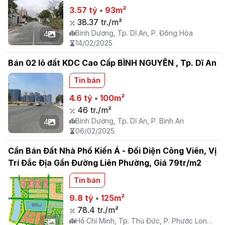
3.57 tỷ
•
93m²
38.37 tr./m²
Bình Dương, Tp. Dĩ An, P. Đông Hòa
4
14/02/2025
Bán 02 lô đất KDC Cao Cấp BÌNH NGUYÊN , Tp. Dĩ An
Tin bán
4.6 tỷ
•
100m²
46 tr./m²
Bình Dương, Tp. Dĩ An, P. Bình An
4
06/02/2025
Cần Bán Đất Nhà Phố Kiến Á - Đối Diện Công Viên, Vị
Trí Đắc Địa Gần Đường Liên Phường, Giá 79tr/m2
Tin bán
9.8 tỷ
•
125m²
78.4 tr./m²
Hồ Chí Minh, Tp. Thủ Đức, P. Phước Long
5