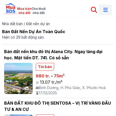
Mua bán

Cho thuê

nhà đất
nhà đất
Nhà đất bán
/
Đất nền dự án
Bán Đất Nền Dự Án Toàn Quốc
Hiện có 29 bất động sản.
Bán đất nền khu đô thị Alana City. Ngay làng đại
học. Mặt tiền DT. 741. Có sổ sẵn
Tin bán
980 tr.
•
75m²
13.07 tr./m²
Bình Dương, H. Phú Giáo, X. Phước Hoà
3
17/12/2025
BÁN ĐẤT KHU ĐÔ THỊ SENTOSA – VỊ TRÍ VÀNG ĐẦU
TƯ & AN CƯ