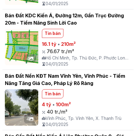
B
04/01/2025
Bán Đất KDC Kiến Á, Đường 12m, Gần Trục Đường
20m - Tiềm Năng Sinh Lời Cao
Tin bán
16.1 tỷ
•
210m²
76.67 tr./m²
Hồ Chí Minh, Tp. Thủ Đức, P. Phước Long
4
B
04/01/2025
Bán Đất Nền KĐT Nam Vĩnh Yên, Vĩnh Phúc - Tiềm
Năng Tăng Giá Cao, Pháp Lý Rõ Ràng
Tin bán
4 tỷ
•
100m²
40 tr./m²
Vĩnh Phúc, Tp. Vĩnh Yên, X. Thanh Trù
4
04/01/2025