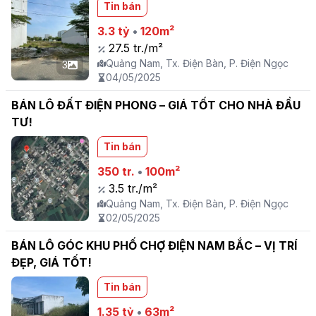
Tin bán
3.3 tỷ
•
120m²
27.5 tr./m²
Quảng Nam, Tx. Điện Bàn, P. Điện Ngọc
3
04/05/2025
BÁN LÔ ĐẤT ĐIỆN PHONG – GIÁ TỐT CHO NHÀ ĐẦU
TƯ!
Tin bán
350 tr.
•
100m²
3.5 tr./m²
Quảng Nam, Tx. Điện Bàn, P. Điện Ngọc
02/05/2025
BÁN LÔ GÓC KHU PHỐ CHỢ ĐIỆN NAM BẮC – VỊ TRÍ
ĐẸP, GIÁ TỐT!
Tin bán
1.35 tỷ
•
63m²