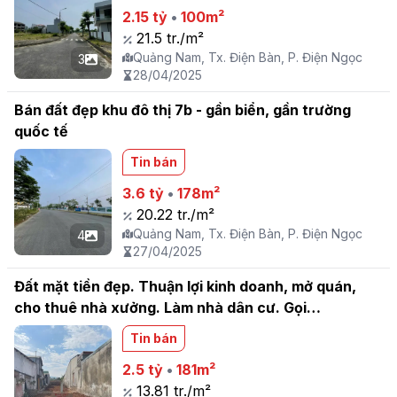
2.15 tỷ
•
100m²
21.5 tr./m²
Quảng Nam, Tx. Điện Bàn, P. Điện Ngọc
3
28/04/2025
Bán đất đẹp khu đô thị 7b - gần biển, gần trường
quốc tế
Tin bán
3.6 tỷ
•
178m²
20.22 tr./m²
Quảng Nam, Tx. Điện Bàn, P. Điện Ngọc
4
27/04/2025
Đất mặt tiền đẹp. Thuận lợi kinh doanh, mở quán,
cho thuê nhà xưởng. Làm nhà dân cư. Gọi
0985.001.035 gặp chị Hoa
Tin bán
2.5 tỷ
•
181m²
13.81 tr./m²