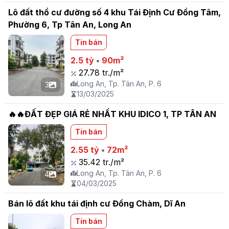
Lô đất thổ cư đường số 4 khu Tái Định Cư Đồng Tâm,
Phường 6, Tp Tân An, Long An
Tin bán
2.5 tỷ
•
90m²
27.78 tr./m²
Long An, Tp. Tân An, P. 6
3
13/03/2025
🔥🔥ĐẤT ĐẸP GIÁ RẺ NHẤT KHU IDICO 1, TP TÂN AN
Tin bán
2.55 tỷ
•
72m²
35.42 tr./m²
Long An, Tp. Tân An, P. 6
4
04/03/2025
Bán lô đất khu tái định cư Đồng Chàm, Dĩ An
Tin bán