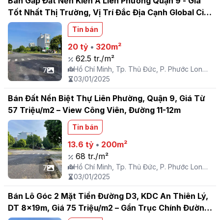
Bán Gấp Đất Nền Kiến Á Liên Phường Quận 9 - Giá
Tốt Nhất Thị Trường, Vị Trí Đắc Địa Cạnh Global City
Liên hệ ngay: 0918153827 (Mr. Tình)
Tin bán
20 tỷ
•
320m²
62.5 tr./m²
Hồ Chí Minh, Tp. Thủ Đức, P. Phước Long
7
B
03/01/2025
Bán Đất Nền Biệt Thự Liên Phường, Quận 9, Giá Từ
57 Triệu/m2 – View Công Viên, Đường 11-12m
Tin bán
13.6 tỷ
•
200m²
68 tr./m²
Hồ Chí Minh, Tp. Thủ Đức, P. Phước Long
7
B
03/01/2025
Bán Lô Góc 2 Mặt Tiền Đường D3, KDC An Thiên Lý,
DT 8x19m, Giá 75 Triệu/m2 – Gần Trục Chính Đường
30m