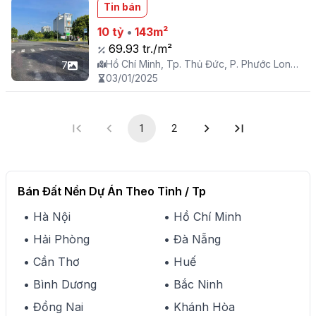
Tin bán
10 tỷ
•
143m²
69.93 tr./m²
Hồ Chí Minh, Tp. Thủ Đức, P. Phước Long
7
B
03/01/2025
1
2
Bán Đất Nền Dự Án Theo Tỉnh / Tp
• Hà Nội
• Hồ Chí Minh
• Hải Phòng
• Đà Nẵng
• Cần Thơ
• Huế
• Bình Dương
• Bắc Ninh
• Đồng Nai
• Khánh Hòa