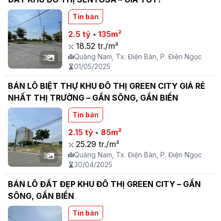
Tin bán
2.5 tỷ
•
135m²
18.52 tr./m²
Quảng Nam, Tx. Điện Bàn, P. Điện Ngọc
3
01/05/2025
BÁN LÔ BIỆT THỰ KHU ĐÔ THỊ GREEN CITY GIÁ RẺ
NHẤT THỊ TRƯỜNG – GẦN SÔNG, GẦN BIỂN
Tin bán
2.15 tỷ
•
85m²
25.29 tr./m²
Quảng Nam, Tx. Điện Bàn, P. Điện Ngọc
3
30/04/2025
BÁN LÔ ĐẤT ĐẸP KHU ĐÔ THỊ GREEN CITY – GẦN
SÔNG, GẦN BIỂN
Tin bán