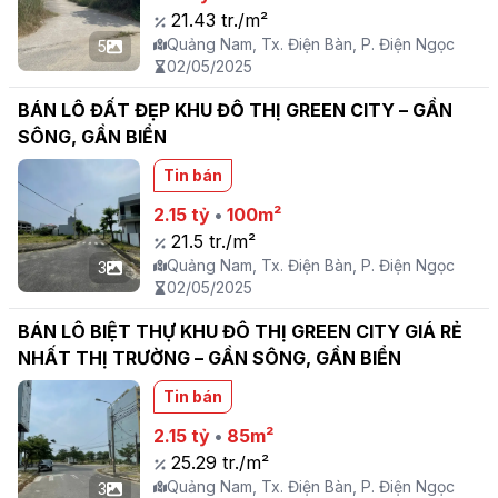
21.43 tr./m²
Quảng Nam, Tx. Điện Bàn, P. Điện Ngọc
5
02/05/2025
BÁN LÔ ĐẤT ĐẸP KHU ĐÔ THỊ GREEN CITY – GẦN
SÔNG, GẦN BIỂN
Tin bán
2.15 tỷ
•
100m²
21.5 tr./m²
Quảng Nam, Tx. Điện Bàn, P. Điện Ngọc
3
02/05/2025
BÁN LÔ BIỆT THỰ KHU ĐÔ THỊ GREEN CITY GIÁ RẺ
NHẤT THỊ TRƯỜNG – GẦN SÔNG, GẦN BIỂN
Tin bán
2.15 tỷ
•
85m²
25.29 tr./m²
Quảng Nam, Tx. Điện Bàn, P. Điện Ngọc
3