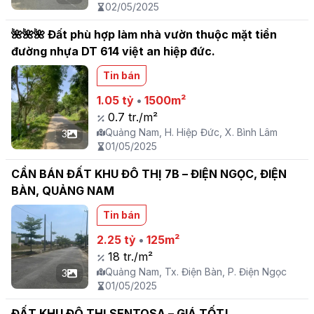
02/05/2025
🌺🌺🌺 Đất phù hợp làm nhà vườn thuộc mặt tiền
đường nhựa DT 614 việt an hiệp đức.
Tin bán
1.05 tỷ
•
1500m²
0.7 tr./m²
Quảng Nam, H. Hiệp Đức, X. Bình Lâm
3
01/05/2025
CẦN BÁN ĐẤT KHU ĐÔ THỊ 7B – ĐIỆN NGỌC, ĐIỆN
BÀN, QUẢNG NAM
Tin bán
2.25 tỷ
•
125m²
18 tr./m²
Quảng Nam, Tx. Điện Bàn, P. Điện Ngọc
3
01/05/2025
ĐẤT KHU ĐÔ THỊ SENTOSA – GIÁ TỐT!