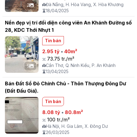
Đà Nẵng, H. Hòa Vang, X. Hòa Khương
2
18/04/2025
Nền đẹp vị trí đối diện công viên An Khánh Đường số
28, KDC Thới Nhựt 1
Tin bán
2.95 tỷ
•
40m²
73.75 tr./m²
Cần Thơ, Q. Ninh Kiều, P. An Khánh
5
13/04/2025
Bán Đất Sổ Đỏ Chính Chủ - Thôn Thượng Đông Dư
(Đất Đấu Giá).
Tin bán
8.08 tỷ
•
80.8m²
100 tr./m²
Hà Nội, H. Gia Lâm, X. Đông Dư
26/03/2025