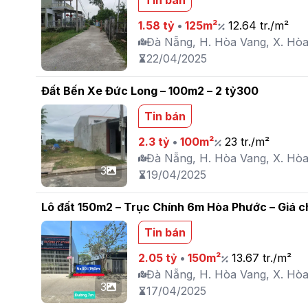
Tin bán
1.58 tỷ
•
125m²
12.64 tr./m²
Đà Nẵng, H. Hòa Vang, X. Hò
22/04/2025
Đất Bến Xe Đức Long – 100m2 – 2 tỷ300
Tin bán
2.3 tỷ
•
100m²
23 tr./m²
Đà Nẵng, H. Hòa Vang, X. Hò
3
19/04/2025
Lô đất 150m2 – Trục Chính 6m Hòa Phước – Giá chỉ
Tin bán
2.05 tỷ
•
150m²
13.67 tr./m²
Đà Nẵng, H. Hòa Vang, X. Hò
3
17/04/2025