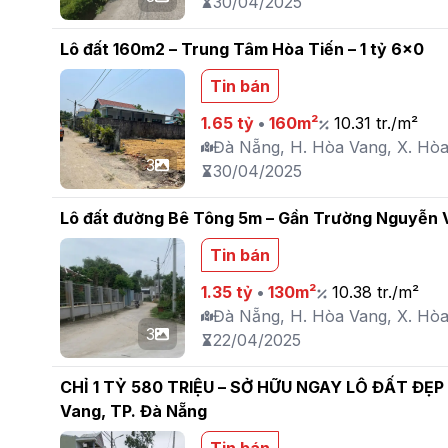
30/04/2025
Lô đất 160m2 – Trung Tâm Hòa Tiến – 1 tỷ 6x0
Tin bán
1.65 tỷ
•
160m²
10.31 tr./m²
Đà Nẵng, H. Hòa Vang, X. Hòa
3
30/04/2025
Lô đất đường Bê Tông 5m – Gần Trường Nguyễn V
Tin bán
1.35 tỷ
•
130m²
10.38 tr./m²
Đà Nẵng, H. Hòa Vang, X. Hò
3
22/04/2025
CHỈ 1 TỶ 580 TRIỆU – SỞ HỮU NGAY LÔ ĐẤT ĐẸP 
Vang, TP. Đà Nẵng