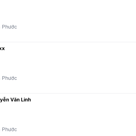
a Phước
xx
a Phước
uyễn Văn Linh
a Phước