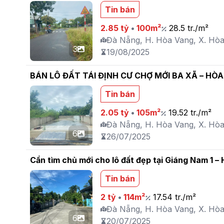
Tin bán
2.85 tỷ
•
100m²
28.5 tr./m²
Đà Nẵng, H. Hòa Vang, X. Hò
3
19/08/2025
BÁN LÔ ĐẤT TÁI ĐỊNH CƯ CHỢ MỚI BA XÃ – HÒ
Tin bán
2.05 tỷ
•
105m²
19.52 tr./m²
Đà Nẵng, H. Hòa Vang, X. Hò
6
26/07/2025
Cần tìm chủ mới cho lô đất đẹp tại Giáng Nam 1 –
Tin bán
2 tỷ
•
114m²
17.54 tr./m²
Đà Nẵng, H. Hòa Vang, X. Hò
6
20/07/2025