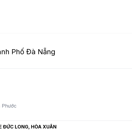
ành Phố Đà Nẵng
a Phước
XE ĐỨC LONG, HÒA XUÂN