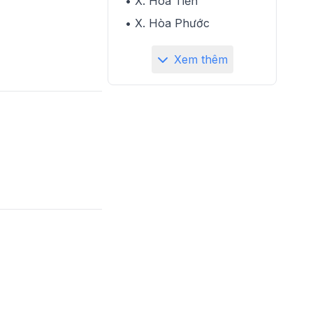
• X. Hòa Tiến
• X. Hòa Phước
Xem thêm