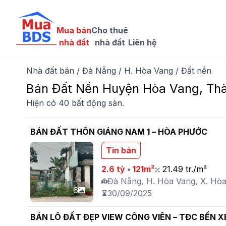
Mua bán

Cho thuê

nhà đất
nhà đất
Liên hệ
Nhà đất bán
/
Đà Nẵng
/
H. Hòa Vang
/
Đất nền
Bán Đất Nền Huyện Hòa Vang, Th
Hiện có 40 bất động sản.
BÁN ĐẤT THÔN GIÁNG NAM 1 – HÒA PHƯỚC
Tin bán
2.6 tỷ
•
121m²
21.49 tr./m²
Đà Nẵng, H. Hòa Vang, X. Hò
6
30/09/2025
BÁN LÔ ĐẤT ĐẸP VIEW CÔNG VIÊN – TĐC BẾN 