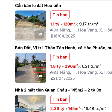
Cần bán lô đất Hoà tiến
Tin bán
1.1 tỷ
•
120m²
9.17 tr./m²
Đà Nẵng, H. Hòa Vang, X. Hòa
2
16/04/2025
Bán Đất, Vị trí: Thôn Tân Hạnh, xã Hòa Phước, 
Tin bán
1.8 tỷ
•
290m²
6.21 tr./m²
Đà Nẵng, H. Hòa Vang, X. Hò
3
21/04/2025
Nhà 2 mặt tiền Quan Châu – 145m2 – 2 tỷ 3x
Tin bán
2.39 tỷ
•
145m²
16.48 tr./m²