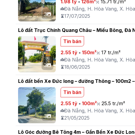
1.98 tỷ
•
126m²
15.71 tr./m²
Đà Nẵng, H. Hòa Vang, X. Hò
3
17/07/2025
Lô đất Trục Chính Quang Châu – Miếu Bông, Đà N
Tin bán
2.55 tỷ
•
150m²
17 tr./m²
Đà Nẵng, H. Hòa Vang, X. Hò
3
18/06/2025
Lô đất bến Xe Đức long – đường Thông – 100m2 –
Tin bán
2.55 tỷ
•
100m²
25.5 tr./m²
Đà Nẵng, H. Hòa Vang, X. Hò
3
21/05/2025
Lô Góc đường Bê Tông 4m – Gần Bến Xe Đức Lon