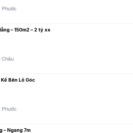
a Phước
ẵng – 150m2 – 2 tỷ xx
a Châu
 Kế Bên Lô Góc
a Phước
g – Ngang 7m