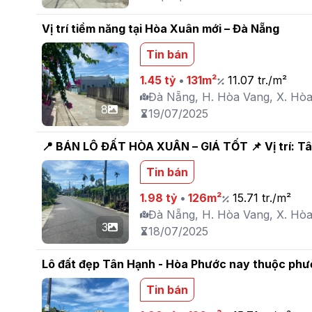
Vị trí tiềm năng tại Hòa Xuân mới – Đà Nẵng
Tin bán
1.45 tỷ
•
131m²
11.07 tr./m²
Đà Nẵng, H. Hòa Vang, X. Hò
8
19/07/2025
📍 BÁN LÔ ĐẤT HÒA XUÂN – GIÁ TỐT 📌 Vị trí: Tâ
Tin bán
1.98 tỷ
•
126m²
15.71 tr./m²
Đà Nẵng, H. Hòa Vang, X. Hò
3
18/07/2025
Lô đất đẹp Tân Hạnh - Hòa Phước nay thuộc phườ
Tin bán