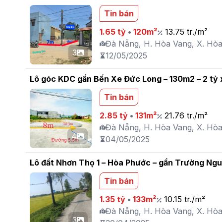
Tin bán
1.65 tỷ
•
120m²
13.75 tr./m²
Đà Nẵng, H. Hòa Vang, X. Hò
3
12/05/2025
Lô góc KDC gần Bến Xe Đức Long – 130m2 – 2 tỷ 
Tin bán
2.85 tỷ
•
131m²
21.76 tr./m²
Đà Nẵng, H. Hòa Vang, X. Hò
4
04/05/2025
Lô đất Nhơn Thọ 1 – Hòa Phước – gần Trường Ng
Tin bán
1.35 tỷ
•
133m²
10.15 tr./m²
Đà Nẵng, H. Hòa Vang, X. Hò
3