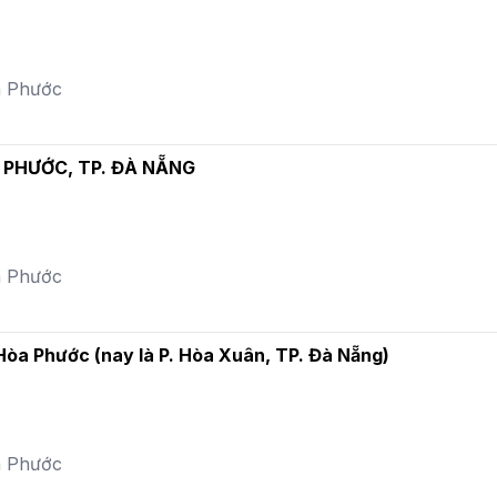
a Phước
A PHƯỚC, TP. ĐÀ NẴNG
a Phước
 Hòa Phước (nay là P. Hòa Xuân, TP. Đà Nẵng)
a Phước