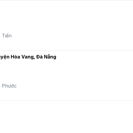
 Tiến
huyện Hòa Vang, Đà Nẵng
a Phước