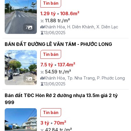
Tin bán
1.29 tỷ
•
108.6m²
11.88 tr./m²
Khánh Hòa, H. Diên Khánh, X. Diên Lạc
7
13/06/2025
BÁN ĐẤT ĐƯỜNG LÊ VĂN TÁM - PHƯỚC LONG
Tin bán
7.5 tỷ
•
137.4m²
54.59 tr./m²
Khánh Hòa, Tp. Nha Trang, P. Phước Long
2
13/06/2025
Bán đất TĐC Hòn Rớ 2 đường nhựa 13.5m giá 2 tỷ
999
Tin bán
3 tỷ
•
70m²
42.84 tr./m²