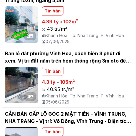
Trang 102m, ngang 5,5m
Tin bán
4.39 tỷ
•
102m²
43 tr./m²
Khánh Hòa, Tp. Nha Trang, P. Vĩnh Hòa
2
07/06/2025
Bán lô đất phường Vĩnh Hòa, cách biển 3 phút đi
xem. Vị trí đất nằm trên hẻm thông rộng 3m oto đến
tận nơi. Tiện ích gần trường, gần chợ, bến xe phía
Tin bán
Bắc. DT: 105,6m2 ngang 5,5m. Hướng: Chánh Nam
4.3 tỷ
•
105m²
40.95 tr./m²
Khánh Hòa, Tp. Nha Trang, P. Vĩnh Hòa
3
05/06/2025
CẦN BÁN GẤP LÔ GÓC 2 MẶT TIỀN - VĨNH TRUNG,
NHA TRANG • Vị trí: Võ Dõng, Vĩnh Trung • Diện tích:
83.8m2 • Đường ô tô vào tận nơi, rộng 3.5m • Lô góc
Tin bán
thoáng đẹp, xây dựng tự do • Khu dân cư hiện hữu,