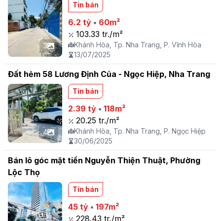
Tin bán
6.2 tỷ
•
60m²
103.33 tr./m²
Khánh Hòa, Tp. Nha Trang, P. Vĩnh Hòa
3
13/07/2025
Đất hẻm 58 Lương Định Của - Ngọc Hiệp, Nha Trang
Tin bán
2.39 tỷ
•
118m²
20.25 tr./m²
Khánh Hòa, Tp. Nha Trang, P. Ngọc Hiệp
4
30/06/2025
Bán lô góc mặt tiền Nguyễn Thiện Thuật, Phường
Lộc Thọ
Tin bán
45 tỷ
•
197m²
228.43 tr./m²