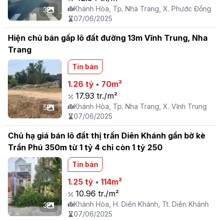
Khánh Hòa, Tp. Nha Trang, X. Phước Đồng
3
07/06/2025
Hiện chủ bán gấp lô đất đường 13m Vĩnh Trung, Nha
Trang
Tin bán
1.26 tỷ
•
70m²
17.93 tr./m²
Khánh Hòa, Tp. Nha Trang, X. Vĩnh Trung
5
07/06/2025
Chủ hạ giá bán lô đất thị trấn Diên Khánh gần bờ kè
Trần Phú 350m từ 1 tỷ 4 chỉ còn 1 tỷ 250
Tin bán
1.25 tỷ
•
114m²
10.96 tr./m²
Khánh Hòa, H. Diên Khánh, Tt. Diên Khánh
3
07/06/2025