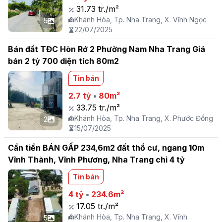
31.73 tr./m²
Khánh Hòa, Tp. Nha Trang, X. Vĩnh Ngọc
5
22/07/2025
Bán đất TĐC Hòn Rớ 2 Phường Nam Nha Trang Giá
bán 2 tỷ 700 diện tích 80m2
Tin bán
2.7 tỷ
•
80m²
33.75 tr./m²
Khánh Hòa, Tp. Nha Trang, X. Phước Đồng
2
15/07/2025
Cần tiền BÁN GẤP 234,6m2 đất thổ cư, ngang 10m
Vĩnh Thành, Vĩnh Phương, Nha Trang chỉ 4 tỷ
Tin bán
4 tỷ
•
234.6m²
17.05 tr./m²
Khánh Hòa, Tp. Nha Trang, X. Vĩnh
5