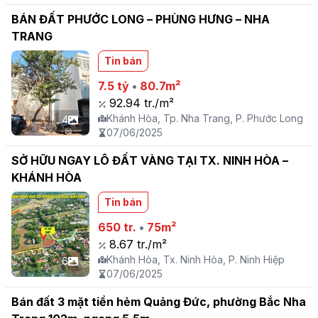
BÁN ĐẤT PHƯỚC LONG – PHÙNG HƯNG – NHA
TRANG
Tin bán
7.5 tỷ
•
80.7m²
92.94 tr./m²
Khánh Hòa, Tp. Nha Trang, P. Phước Long
4
07/06/2025
SỞ HỮU NGAY LÔ ĐẤT VÀNG TẠI TX. NINH HÒA –
KHÁNH HÒA
Tin bán
650 tr.
•
75m²
8.67 tr./m²
Khánh Hòa, Tx. Ninh Hòa, P. Ninh Hiệp
6
07/06/2025
Bán đất 3 mặt tiền hẻm Quảng Đức, phường Bắc Nha