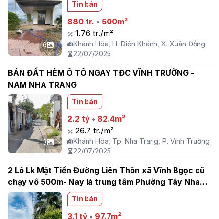
Tin bán
880 tr.
•
500m²
1.76 tr./m²
Khánh Hòa, H. Diên Khánh, X. Xuân Đồng
6
22/07/2025
BÁN ĐẤT HẺM Ô TÔ NGAY TĐC VĨNH TRƯỜNG -
NAM NHA TRANG
Tin bán
2.2 tỷ
•
82.4m²
26.7 tr./m²
Khánh Hòa, Tp. Nha Trang, P. Vĩnh Trường
3
22/07/2025
2 Lô Lk Mặt Tiền Đường Liên Thôn xã Vĩnh Bgọc cũ
chạy vô 500m- Nay là trung tâm Phường Tây Nha
Trang
Tin bán
3.1 tỷ
•
97.7m²