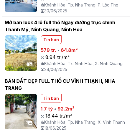
Khánh Hòa, Tp. Nha Trang, P. Lộc Thọ
30/06/2025
Mở bán lock 4 lô full thổ Ngay đường trục chính
Thanh Mỹ, Ninh Quang, Ninh Hoà
Tin bán
579 tr.
•
64.8m²
8.94 tr./m²
Khánh Hòa, Tx. Ninh Hòa, X. Ninh Quang
4
24/06/2025
BÁN ĐẤT ĐẸP FULL THỔ CƯ VĨNH THẠNH, NHA
TRANG
Tin bán
1.7 tỷ
•
92.2m²
18.44 tr./m²
Khánh Hòa, Tp. Nha Trang, X. Vĩnh Thạnh
3
18/06/2025