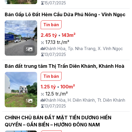
Phương
15/07/2025
Bán Gấp Lô Đất Hẻm Cầu Dứa Phú Nông - Vĩnh Ngọc
Tin bán
2.45 tỷ
•
143m²
17.13 tr./m²
Khánh Hòa, Tp. Nha Trang, X. Vĩnh Ngọc
5
13/07/2025
Bán đất trung tâm Thị Trấn Diên Khánh, Khánh Hoà
Tin bán
1.25 tỷ
•
100m²
12.5 tr./m²
Khánh Hòa, H. Diên Khánh, Tt. Diên Khánh
5
13/07/2025
CHÍNH CHỦ BÁN ĐẤT MẶT TIỀN DƯƠNG HIẾN
QUYỀN – GẦN BIỂN – HƯỚNG ĐÔNG NAM