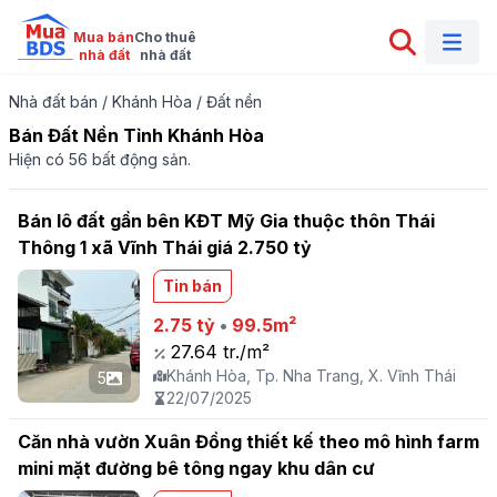
Mua bán

Cho thuê

nhà đất
nhà đất
Nhà đất bán
/
Khánh Hòa
/
Đất nền
Bán Đất Nền Tỉnh Khánh Hòa
Hiện có 56 bất động sản.
Bán lô đất gần bên KĐT Mỹ Gia thuộc thôn Thái
Thông 1 xã Vĩnh Thái giá 2.750 tỷ
Tin bán
2.75 tỷ
•
99.5m²
27.64 tr./m²
Khánh Hòa, Tp. Nha Trang, X. Vĩnh Thái
5
22/07/2025
Căn nhà vườn Xuân Đồng thiết kế theo mô hình farm
mini mặt đường bê tông ngay khu dân cư