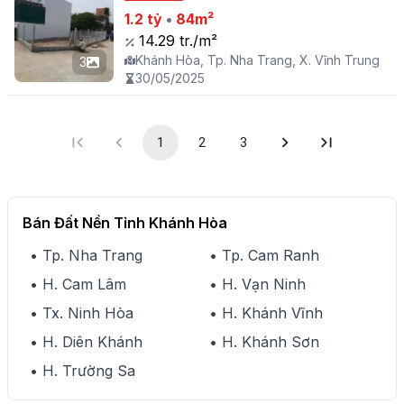
1.2 tỷ
•
84m²
yên tĩnh, gần chợ, trường học
14.29 tr./m²
Khánh Hòa, Tp. Nha Trang, X. Vĩnh Trung
3
30/05/2025
1
2
3
Bán Đất Nền Tỉnh Khánh Hòa
• Tp. Nha Trang
• Tp. Cam Ranh
• H. Cam Lâm
• H. Vạn Ninh
• Tx. Ninh Hòa
• H. Khánh Vĩnh
• H. Diên Khánh
• H. Khánh Sơn
• H. Trường Sa