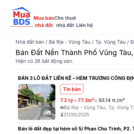
Mua bán

Cho thuê

nhà đất
nhà đất
Liên hệ
Nhà đất bán
/
Bà Rịa - Vũng Tàu
/
Tp. Vũng Tàu
/
Đ
Bán Đất Nền Thành Phố Vũng Tàu, 
Hiện có 28 bất động sản.
BÁN 3 LÔ ĐẤT LIỀN KỀ – HẺM TRƯƠNG CÔNG ĐỊ
Tin bán
7.2 tỷ
•
77.3m²
93.14 tr./m²
Bà Rịa - Vũng Tàu, Tp. Vũng T
4
21/09/2025
Bán lô đất đẹp tại hẻm số 5/ Phan Chu Trinh, P2.