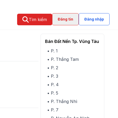
Tìm kiếm
Đăng tin
Đăng nhập
Bán Đất Nền Tp. Vũng Tàu
• P. 1
• P. Thắng Tam
• P. 2
• P. 3
• P. 4
• P. 5
• P. Thắng Nhì
• P. 7