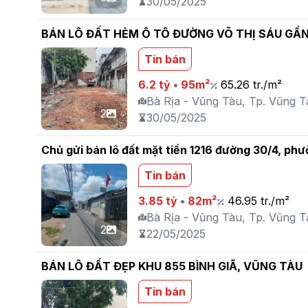
30/05/2025
Tin bán
6.2 tỷ
•
95m²
65.26 tr./m²
Bà Rịa - Vũng Tàu, Tp. Vũng Tà
2
30/05/2025
Chủ gửi bán lô đất mặt tiền 1216 đường 30/4, ph
Tin bán
3.85 tỷ
•
82m²
46.95 tr./m²
Bà Rịa - Vũng Tàu, Tp. Vũng Tà
2
22/05/2025
BÁN LÔ ĐẤT ĐẸP KHU 855 BÌNH GIÃ, VŨNG TÀU
Tin bán