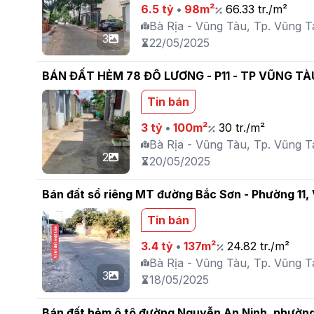
6.5 tỷ
•
98m²
66.33 tr./m²
Bà Rịa - Vũng Tàu, Tp. Vũng Tà
3
22/05/2025
BÁN ĐẤT HẺM 78 ĐÔ LƯƠNG - P11 - TP VŨNG TÀ
Tin bán
3 tỷ
•
100m²
30 tr./m²
Bà Rịa - Vũng Tàu, Tp. Vũng Tà
2
20/05/2025
Bán đất sổ riêng MT đường Bắc Sơn - Phường 11,
Tin bán
3.4 tỷ
•
137m²
24.82 tr./m²
Bà Rịa - Vũng Tàu, Tp. Vũng Tà
3
18/05/2025
Bán đất hẻm ô tô đường Nguyễn An Ninh, phườn