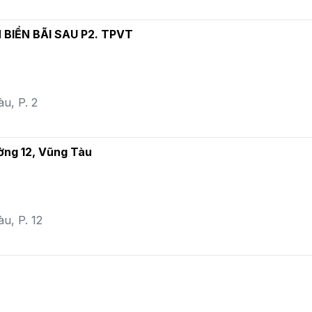
BÁN LÔ ĐẤT HẺM Ô TÔ ĐƯỜNG VÕ THỊ SÁU GẦN BIỂN BÃI SAU P2. TPVT
u, P. 2
ường 12, Vũng Tàu
u, P. 12