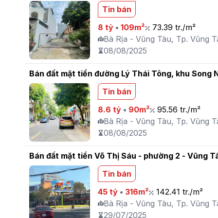
Tin bán
8 tỷ
•
109m²
73.39 tr./m²
Bà Rịa - Vũng Tàu, Tp. Vũng Tà
08/08/2025
Bán đất mặt tiền đường Lý Thái Tông, khu Song 
Tin bán
8.6 tỷ
•
90m²
95.56 tr./m²
Bà Rịa - Vũng Tàu, Tp. Vũng T
08/08/2025
Bán đất mặt tiền Võ Thị Sáu - phường 2 - Vũng T
Tin bán
45 tỷ
•
316m²
142.41 tr./m²
Bà Rịa - Vũng Tàu, Tp. Vũng Tà
29/07/2025