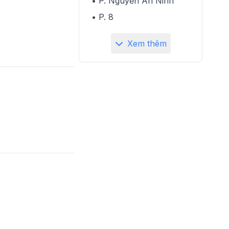
• P. Nguyễn An Ninh
• P. 8
Xem thêm