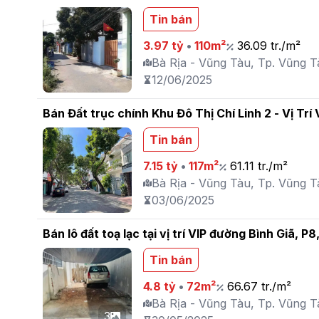
Tin bán
3.97 tỷ
•
110m²
36.09 tr./m²
Bà Rịa - Vũng Tàu, Tp. Vũng Tà
12/06/2025
Bán Đất trục chính Khu Đô Thị Chí Linh 
Tin bán
7.15 tỷ
•
117m²
61.11 tr./m²
Bà Rịa - Vũng Tàu, Tp. Vũng T
03/06/2025
Bán lô đất toạ lạc tại vị trí VIP đường Bình Giã, P
Tin bán
4.8 tỷ
•
72m²
66.67 tr./m²
Bà Rịa - Vũng Tàu, Tp. Vũng T
3