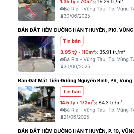
1.35 tỷ
•
70m²
19.29 tr./m²
Bà Rịa - Vũng Tàu, Tp. Vũng Tà
30/06/2025
BÁN ĐẤT HẺM ĐƯỜNG HÀN THUYÊN, P10, VŨNG
Tin bán
3.95 tỷ
•
110m²
35.91 tr./m²
Bà Rịa - Vũng Tàu, Tp. Vũng Tà
30/06/2025
Bán Đất Mặt Tiền Đường Nguyễn Bình, P9, Vũng
Tin bán
14.5 tỷ
•
172m²
84.3 tr./m²
Bà Rịa - Vũng Tàu, Tp. Vũng T
3
21/06/2025
BÁN ĐẤT HẺM ĐƯỜNG HÀN THUYÊN, P. 10, VŨN