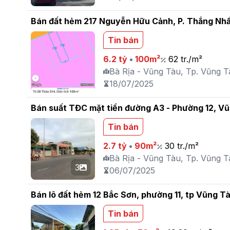
Bán đất hẻm 217 Nguyễn Hữu Cảnh, P. Thắng Nh
Tin bán
6.2 tỷ
•
100m²
62 tr./m²
Bà Rịa - Vũng Tàu, Tp. Vũng T
18/07/2025
Bán suất TĐC mặt tiền đường A3 - Phường 12, V
Tin bán
2.7 tỷ
•
90m²
30 tr./m²
Bà Rịa - Vũng Tàu, Tp. Vũng Tà
3
06/07/2025
Bán lô đất hẻm 12 Bắc Sơn, phường 11, tp Vũng T
Tin bán