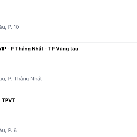
u, P. 10
2 - Vị Trí VIP - P Thắng Nhất - TP Vũng tàu
àu, P. Thắng Nhất
8, TPVT
àu, P. 8