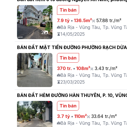
Tin bán
7.9 tỷ
•
136.5m²
57.88 tr./m²
Bà Rịa - Vũng Tàu, Tp. Vũng T
2
14/05/2025
BÁN ĐẤT MẶT TIỀN ĐƯỜNG PHƯỜNG RẠCH DỪA
Tin bán
370 tr.
•
108m²
3.43 tr./m²
Bà Rịa - Vũng Tàu, Tp. Vũng T
23/03/2025
BÁN ĐẤT HẺM ĐƯỜNG HÀN THUYÊN, P. 10, VŨN
Tin bán
3.7 tỷ
•
110m²
33.64 tr./m²
Bà Rịa - Vũng Tàu, Tp. Vũng Tà