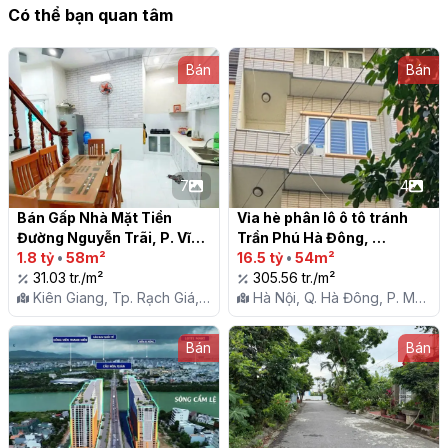
Có thể bạn quan tâm
Bán
Bán
7
4
Bán Gấp Nhà Mặt Tiền 
Vỉa hè phân lô ô tô tránh 
Đường Nguyễn Trãi, P. Vĩnh 
Trần Phú Hà Đông, 
Thanh - Giá Tốt!

1.8 tỷ
•
58m²
54m2x6, chỉ 16.5 tỷ

16.5 tỷ
•
54m²
31.03 tr./m²
305.56 tr./m²
Kiên Giang, Tp. Rạch Giá,
Hà Nội, Q. Hà Đông, P. Mộ
P. Vĩnh Thanh
Lao
Bán
Bán