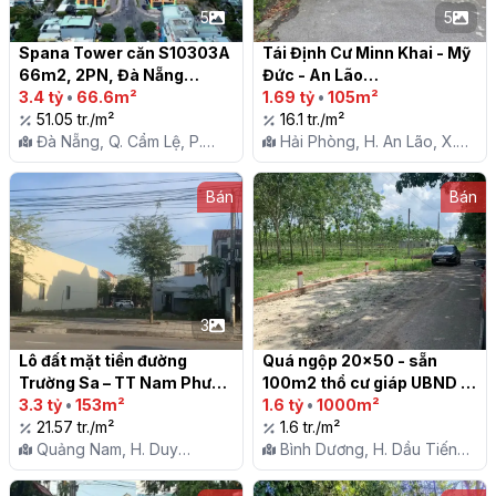
5
5
Spana Tower căn S10303A 
Tái Định Cư Minn Khai - Mỹ 
66m2, 2PN, Đà Nẵng

Đức - An Lão

3.4 tỷ
•
66.6m²
1.69 tỷ
•
105m²
51.05 tr./m²
16.1 tr./m²
Đà Nẵng, Q. Cẩm Lệ, P.
Hải Phòng, H. An Lão, X.
Hòa Xuân
Mỹ Đức
Bán
Bán
3
Lô đất mặt tiền đường 
Quá ngộp 20x50 - sẵn 
Trường Sa – TT Nam Phước 
100m2 thổ cư giáp UBND 
– gần Sát quốc Lộ 1A – 
3.3 tỷ
•
153m²
Minh Thạnh Dầu Tiếng

1.6 tỷ
•
1000m²
153m2

21.57 tr./m²
1.6 tr./m²
Quảng Nam, H. Duy
Bình Dương, H. Dầu Tiếng,
Xuyên, Tt. Nam Phước
X. Minh Thạnh