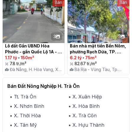
Bán
Bán
3
2
Lô đất Gần UBND Hòa 
Bán nhà mặt tiền Bến Nôm, 
Phước - gần Quốc Lộ 1A - 
phường Rạch Dừa, TP. 
150m2 - 1 tỷ 1xx

1.17 tỷ
•
150m²
Vũng Tàu

6.2 tỷ
•
75m²
7.8 tr./m²
82.67 tr./m²
Đà Nẵng, H. Hòa Vang, X.
Bà Rịa - Vũng Tàu, Tp.
Hòa Phước
Vũng Tàu, P. Rạch Dừa
Bán Đất Nông Nghiệp H. Trà Ôn
• Tt. Trà Ôn
• X. Xuân Hiệp
• X. Nhơn Bình
• X. Hòa Bình
• X. Thới Hòa
• X. Trà Côn
• X. Tân Mỹ
• X. Hựu Thành