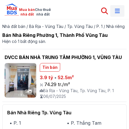
Mua bán

Cho thuê

nhà đất
nhà đất
Nhà đất bán
/
Bà Rịa - Vũng Tàu
/
Tp. Vũng Tàu
/
P. 1
/
Nhà riêng
Bán Nhà Riêng Phường 1, Thành Phố Vũng Tàu
Hiện có 1 bất động sản.
DVCC BÁN NHÀ TRUNG TÂM PHƯỜNG 1, VŨNG TÀU
Tin bán
3.9 tỷ
•
52.5m²
74.29 tr./m²
Bà Rịa - Vũng Tàu, Tp. Vũng Tàu, P. 1
5
06/07/2025
Bán Nhà Riêng Tp. Vũng Tàu
• P. 1
• P. Thắng Tam