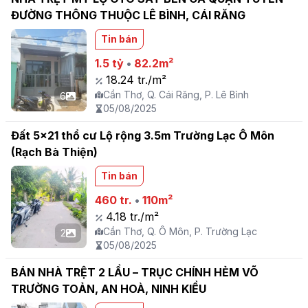
ĐƯỜNG THÔNG THUỘC LÊ BÌNH, CÁI RĂNG
Tin bán
1.5 tỷ
•
82.2m²
18.24 tr./m²
Cần Thơ, Q. Cái Răng, P. Lê Bình
6
05/08/2025
Đất 5x21 thổ cư Lộ rộng 3.5m Trường Lạc Ô Môn
(Rạch Bà Thiện)
Tin bán
460 tr.
•
110m²
4.18 tr./m²
Cần Thơ, Q. Ô Môn, P. Trường Lạc
2
05/08/2025
BÁN NHÀ TRỆT 2 LẦU – TRỤC CHÍNH HẺM VÕ
TRƯỜNG TOẢN, AN HOÀ, NINH KIỀU