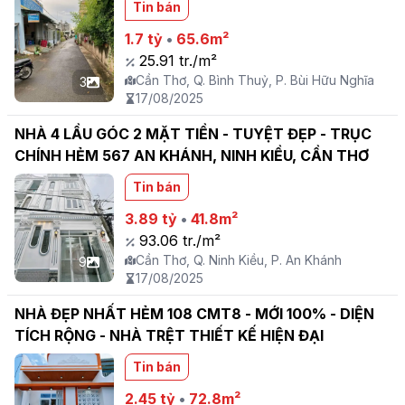
Tin bán
1.7 tỷ
•
65.6m²
25.91 tr./m²
Cần Thơ, Q. Bình Thuỷ, P. Bùi Hữu Nghĩa
3
17/08/2025
NHÀ 4 LẦU GÓC 2 MẶT TIỀN - TUYỆT ĐẸP - TRỤC
CHÍNH HẺM 567 AN KHÁNH, NINH KIỀU, CẦN THƠ
Tin bán
3.89 tỷ
•
41.8m²
93.06 tr./m²
Cần Thơ, Q. Ninh Kiều, P. An Khánh
9
17/08/2025
NHÀ ĐẸP NHẤT HẺM 108 CMT8 - MỚI 100% - DIỆN
TÍCH RỘNG - NHÀ TRỆT THIẾT KẾ HIỆN ĐẠI
Tin bán
2.45 tỷ
•
72.8m²