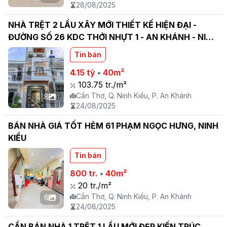
28/08/2025
NHÀ TRỆT 2 LẦU XÂY MỚI THIẾT KẾ HIỆN ĐẠI -
ĐƯỜNG SỐ 26 KDC THỚI NHỰT 1 - AN KHÁNH - NINH
KIỀU
Tin bán
4.15 tỷ
•
40m²
103.75 tr./m²
Cần Thơ, Q. Ninh Kiều, P. An Khánh
8
24/08/2025
BÁN NHÀ GIÁ TỐT HẺM 61 PHẠM NGỌC HƯNG, NINH
KIỀU
Tin bán
800 tr.
•
40m²
20 tr./m²
Cần Thơ, Q. Ninh Kiều, P. An Khánh
6
24/08/2025
CẦN BÁN NHÀ 1 TRỆT 1 LẦU MỚI ĐẸP KIẾN TRÚC