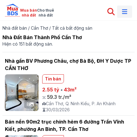
Mua bán

Cho thuê

nhà đất
nhà đất
Nhà đất bán
/
Cần Thơ
/
Tất cả bất động sản
Nhà Đất Bán Thành Phố Cần Thơ
Hiện có 151 bất động sản.
Nhà gần BV Phương Châu, chợ Bà Bộ, ĐH Y Dược TP
CẦN THƠ
Tin bán
2.55 tỷ
•
43m²
59.3 tr./m²
Cần Thơ, Q. Ninh Kiều, P. An Khánh
8
30/03/2026
Bán nền 90m2 trục chính hẻm 6 đường Trần Vĩnh
Kiết, phường An Bình, TP. Cần Thơ