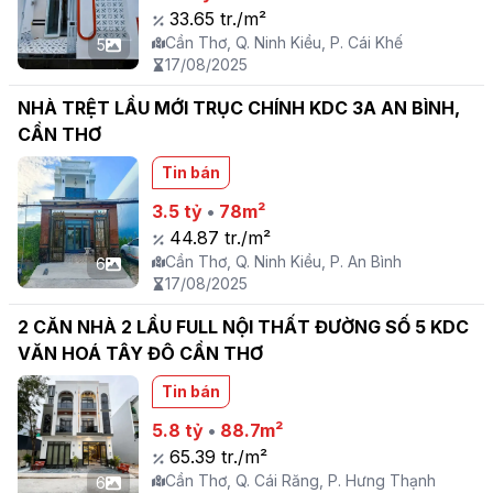
33.65 tr./m²
Cần Thơ, Q. Ninh Kiều, P. Cái Khế
5
17/08/2025
NHÀ TRỆT LẦU MỚI TRỤC CHÍNH KDC 3A AN BÌNH,
CẦN THƠ
Tin bán
3.5 tỷ
•
78m²
44.87 tr./m²
Cần Thơ, Q. Ninh Kiều, P. An Bình
6
17/08/2025
2 CĂN NHÀ 2 LẦU FULL NỘI THẤT ĐƯỜNG SỐ 5 KDC
VĂN HOÁ TÂY ĐÔ CẦN THƠ
Tin bán
5.8 tỷ
•
88.7m²
65.39 tr./m²
Cần Thơ, Q. Cái Răng, P. Hưng Thạnh
6