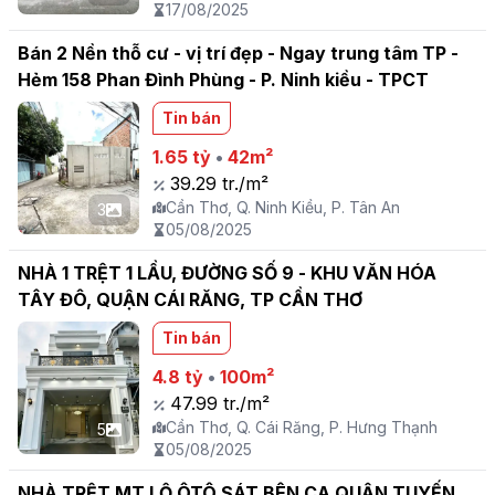
17/08/2025
Bán 2 Nền thỗ cư - vị trí đẹp - Ngay trung tâm TP -
Hẻm 158 Phan Đình Phùng - P. Ninh kiều - TPCT
Tin bán
1.65 tỷ
•
42m²
39.29 tr./m²
Cần Thơ, Q. Ninh Kiều, P. Tân An
3
05/08/2025
NHÀ 1 TRỆT 1 LẦU, ĐƯỜNG SỐ 9 - KHU VĂN HÓA
TÂY ĐÔ, QUẬN CÁI RĂNG, TP CẦN THƠ
Tin bán
4.8 tỷ
•
100m²
47.99 tr./m²
Cần Thơ, Q. Cái Răng, P. Hưng Thạnh
5
05/08/2025
NHÀ TRỆT MT LỘ ÔTÔ SÁT BÊN CA QUẬN TUYẾN