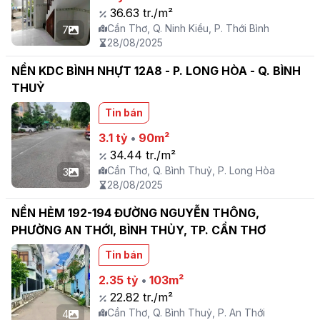
36.63 tr./m²
Cần Thơ, Q. Ninh Kiều, P. Thới Bình
7
28/08/2025
NỀN KDC BÌNH NHỰT 12A8 - P. LONG HÒA - Q. BÌNH
THUỶ
Tin bán
3.1 tỷ
•
90m²
34.44 tr./m²
Cần Thơ, Q. Bình Thuỷ, P. Long Hòa
3
28/08/2025
NỀN HẺM 192-194 ĐƯỜNG NGUYỄN THÔNG,
PHƯỜNG AN THỚI, BÌNH THỦY, TP. CẦN THƠ
Tin bán
2.35 tỷ
•
103m²
22.82 tr./m²
Cần Thơ, Q. Bình Thuỷ, P. An Thới
4