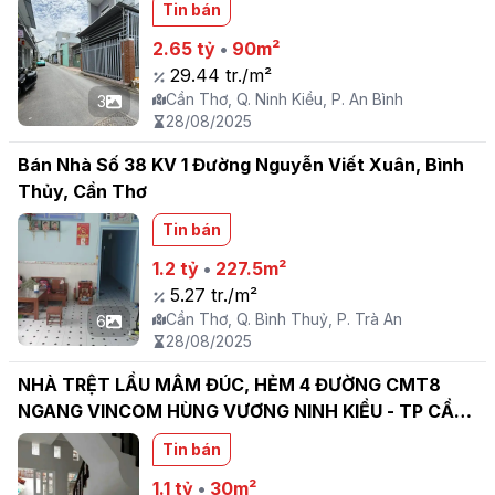
Tin bán
2.65 tỷ
•
90m²
29.44 tr./m²
Cần Thơ, Q. Ninh Kiều, P. An Bình
3
28/08/2025
Bán Nhà Số 38 KV 1 Đường Nguyễn Viết Xuân, Bình
Thủy, Cần Thơ
Tin bán
1.2 tỷ
•
227.5m²
5.27 tr./m²
Cần Thơ, Q. Bình Thuỷ, P. Trà An
6
28/08/2025
NHÀ TRỆT LẦU MÂM ĐÚC, HẺM 4 ĐƯỜNG CMT8
NGANG VINCOM HÙNG VƯƠNG NINH KIỀU - TP CẦN
THƠ
Tin bán
1.1 tỷ
•
30m²