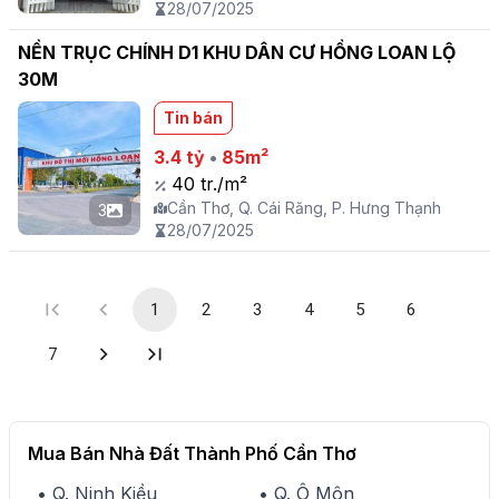
28/07/2025
NỀN TRỤC CHÍNH D1 KHU DÂN CƯ HỒNG LOAN LỘ
30M
Tin bán
3.4 tỷ
•
85m²
40 tr./m²
Cần Thơ, Q. Cái Răng, P. Hưng Thạnh
3
28/07/2025
1
2
3
4
5
6
7
Mua Bán Nhà Đất Thành Phố Cần Thơ
• Q. Ninh Kiều
• Q. Ô Môn