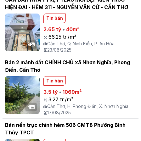
HIỆN ĐẠI - HẺM 311 - NGUYỄN VĂN CỪ - CẦN THƠ
Tin bán
2.65 tỷ
•
40m²
66.25 tr./m²
Cần Thơ, Q. Ninh Kiều, P. An Hòa
9
23/08/2025
Bán 2 mảnh đất CHÍNH CHỦ xã Nhơn Nghĩa, Phong
Điền, Cần Thơ
Tin bán
3.5 tỷ
•
1069m²
3.27 tr./m²
Cần Thơ, H. Phong Điền, X. Nhơn Nghĩa
4
17/08/2025
Bán nền trục chính hẻm 506 CMT8 Phường Bình
Thủy TPCT