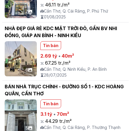
46.11 tr./m²
Cần Thơ, Q. Cái Răng, P. Phú Thứ
7
01/08/2025
NHÀ ĐẸP GIÁ RẺ KDC MẶT TRỜI ĐỎ, GẦN BV NHI
ĐỒNG, GIÁP AN BÌNH - NINH KIỀU
Tin bán
2.69 tỷ
•
40m²
67.25 tr./m²
Cần Thơ, Q. Ninh Kiều, P. An Bình
6
28/07/2025
BÁN NHÀ TRỤC CHÍNH - ĐƯỜNG SỐ 1 - KDC HOÀNG
QUÂN, CẦN THƠ
Tin bán
3.1 tỷ
•
70m²
44.29 tr./m²
Cần Thơ, Q. Cái Răng, P. Thường Thạnh
5