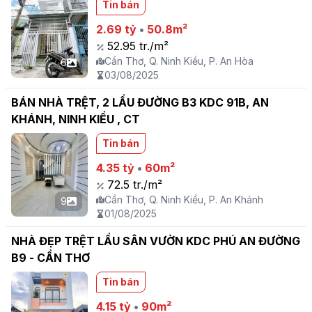
Tin bán
2.69 tỷ
•
50.8m²
52.95 tr./m²
Cần Thơ, Q. Ninh Kiều, P. An Hòa
6
03/08/2025
BÁN NHÀ TRỆT, 2 LẦU ĐƯỜNG B3 KDC 91B, AN
KHÁNH, NINH KIỀU , CT
Tin bán
4.35 tỷ
•
60m²
72.5 tr./m²
Cần Thơ, Q. Ninh Kiều, P. An Khánh
9
01/08/2025
NHÀ ĐẸP TRỆT LẦU SÂN VƯỜN KDC PHÚ AN ĐƯỜNG
B9 - CẦN THƠ
Tin bán
4.15 tỷ
•
90m²