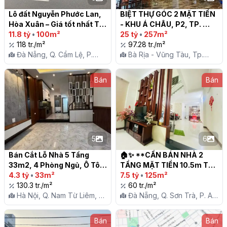
Lô đất Nguyễn Phước Lan, 
BIỆT THỰ GÓC 2 MẶT TIỀN 
Hòa Xuân – Giá tốt nhất Thị 
- KHU Á CHÂU, P2, TP. 
Trường

11.8 tỷ
•
100m²
VŨNG TÀU - GIÁ 25 TỶ

25 tỷ
•
257m²
118 tr./m²
97.28 tr./m²
Đà Nẵng, Q. Cẩm Lệ, P.
Bà Rịa - Vũng Tàu, Tp.
Hòa Xuân
Vũng Tàu, P. 2
Bán
Bán
5
6
Bán Cắt Lỗ Nhà 5 Tầng 
🏠✨ **CẦN BÁN NHÀ 2 
33m2, 4 Phòng Ngủ, Ô Tô 
TẦNG MẶT TIỀN 10.5m TẠI 
Đỗ, Gần Phương Canh, 
4.3 tỷ
•
33m²
SƠN TRÀ** 🌊🌞

7.5 tỷ
•
125m²
Nhổn - Giá Chỉ 4.3 Tỷ

130.3 tr./m²
60 tr./m²
Hà Nội, Q. Nam Từ Liêm, P.
Đà Nẵng, Q. Sơn Trà, P. An
Phương Canh
Hải Bắc
Bán
Bán