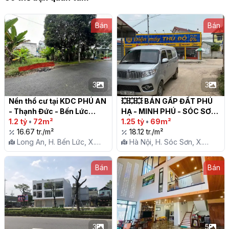
Bán
Bán
3
3
Nền thổ cư tại KDC PHÚ AN 
💥💥💥 BÁN GẤP ĐẤT PHÚ 
- Thạnh Đức - Bến Lức

HẠ - MINH PHÚ - SÓC SƠN  
1.2 tỷ
•
72m²
📌 69m2 đường ô tô

1.25 tỷ
•
69m²
16.67 tr./m²
18.12 tr./m²
Long An, H. Bến Lức, X.
Hà Nội, H. Sóc Sơn, X.
Thạnh Đức
Minh Phú
Bán
Bán
3
5