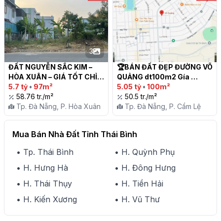
3
ĐẤT NGUYỄN SẮC KIM – 
🏆BÁN ĐẤT ĐẸP ĐƯỜNG VÕ 
HÒA XUÂN – GIÁ TỐT CHỈ 
QUẢNG dt100m2 Gía 
5.7 TỶ!

5.7 tỷ
•
97m²
5ty050 tl nhẹ

5.05 tỷ
•
100m²
58.76 tr./m²
50.5 tr./m²
Tp. Đà Nẵng, P. Hòa Xuân
Tp. Đà Nẵng, P. Cẩm Lệ
Mua Bán Nhà Đất Tỉnh Thái Bình
• Tp. Thái Bình
• H. Quỳnh Phụ
• H. Hưng Hà
• H. Đông Hưng
• H. Thái Thụy
• H. Tiền Hải
• H. Kiến Xương
• H. Vũ Thư