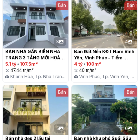
Bán
Bán
8
4
BÁN NHÀ GẦN BIỂN NHA 
Bán Đất Nền KĐT Nam Vĩnh 
TRANG 3 TẦNG MỚI HOÀN 
Yên, Vĩnh Phúc - Tiềm 
THIỆN - 107M2 SÂN ĐỖ 
5.1 tỷ
•
107.5m²
Năng Tăng Giá Cao, Pháp 
4 tỷ
•
100m²
OTO RỘNG RÃI CHỈ 5,1 Tỷ

47.44 tr./m²
Lý Rõ Ràng

40 tr./m²
Khánh Hòa, Tp. Nha Trang,
Vĩnh Phúc, Tp. Vĩnh Yên, X.
P. Vĩnh Hải
Thanh Trù
Bán
Bán
5
6
Bán nhà đẹp 2 lầu tại 
Bán nhà khu phố Suối Sâu , 