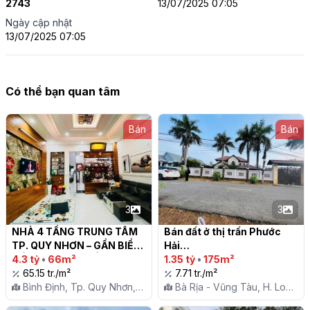
2743
13/07/2025 07:05
Ngày cập nhật
13/07/2025 07:05
Có thể bạn quan tâm
Bán
Bán
3
3
NHÀ 4 TẦNG TRUNG TÂM 
Bán đất ở thị trấn Phước 
TP. QUY NHƠN – GẦN BIỂN, 
Hải

GẦN TRƯỜNG, GẦN SIÊU 
4.3 tỷ
•
66m²
1.35 tỷ
•
175m²
THỊ – VỊ TRÍ ĐẸP, GIÁ TỐT

65.15 tr./m²
7.71 tr./m²
Bình Định, Tp. Quy Nhơn,
Bà Rịa - Vũng Tàu, H. Long
P. Ngô Mây
Đất, Tt. Phước Hải