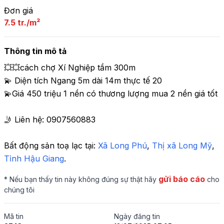
Đơn giá
7.5 tr./m²
Thông tin mô tả
💥💥cách chợ Xí Nghiệp tầm 300m

💫 Diện tích Ngang 5m dài 14m thực tế 20

💫Giá 450 triệu 1 nền có thương lượng mua 2 nền giá tốt 

🤳 Liên hệ: 0907560883
Bất động sản toạ lạc tại: 
Xã Long Phú
,
 Thị xã Long Mỹ
,
Tỉnh Hậu Giang
.
gửi báo cáo
* Nếu bạn thấy tin này không đúng sự thật hãy
cho
chúng tôi
Mã tin
Ngày đăng tin