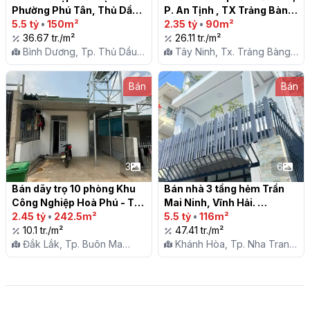
Phường Phú Tân, Thủ Dầu 
P. An Tịnh , TX Trảng Bàng

Một

5.5 tỷ
•
150m²
2.35 tỷ
•
90m²
36.67 tr./m²
26.11 tr./m²
Bình Dương, Tp. Thủ Dầu
Tây Ninh, Tx. Trảng Bàng,
Một, P. Phú Tân
P. An Tịnh
Bán
Bán
3
6
Bán dãy trọ 10 phòng Khu 
Bán nhà 3 tầng hẻm Trần 
Công Nghiệp Hoà Phú - TP. 
Mai Ninh, Vĩnh Hải. 
Buôn Ma Thuột

2.45 tỷ
•
242.5m²
Dt:116m2. Sổ hồng

5.5 tỷ
•
116m²
10.1 tr./m²
47.41 tr./m²
Đắk Lắk, Tp. Buôn Ma
Khánh Hòa, Tp. Nha Trang,
Thuột, X. Hòa Phú
P. Vĩnh Hải