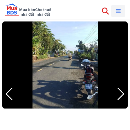
Mua bán

Cho thuê

nhà đất
nhà đất