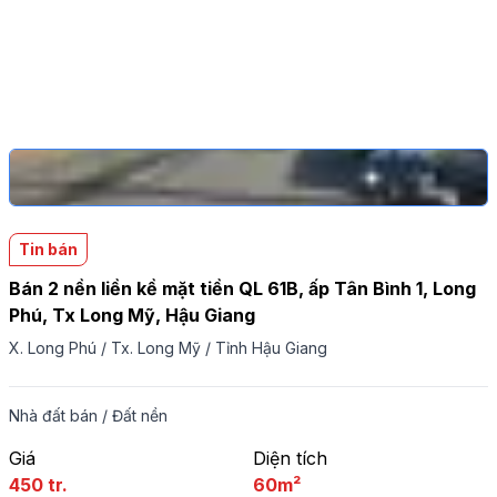
Tin bán
Bán 2 nền liền kề mặt tiền QL 61B, ấp Tân Bình 1, Long
Phú, Tx Long Mỹ, Hậu Giang
X. Long Phú
/
Tx. Long Mỹ
/
Tỉnh Hậu Giang
Nhà đất bán
/
Đất nền
Giá
Diện tích
450 tr.
60m²