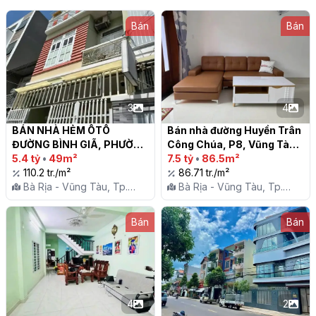
Bán
Bán
3
4
BÁN NHÀ HẺM ÔTÔ 
Bán nhà đường Huyền Trân 
ĐƯỜNG BÌNH GIÃ, PHƯỜNG 
Công Chúa, P8, Vũng Tàu

8, VŨNG TÀU

5.4 tỷ
•
49m²
7.5 tỷ
•
86.5m²
110.2 tr./m²
86.71 tr./m²
Bà Rịa - Vũng Tàu, Tp.
Bà Rịa - Vũng Tàu, Tp.
Vũng Tàu, P. 8
Vũng Tàu, P. 8
Bán
Bán
4
2