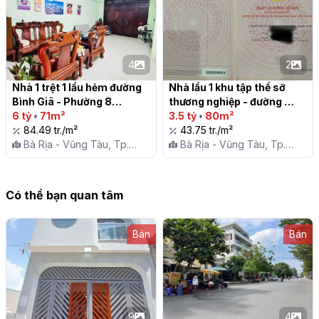
4
2
Nhà 1 trệt 1 lầu hẻm đường 
Nhà lầu 1 khu tập thể sỡ 
Bình Giã - Phường 8

thương nghiệp - đường 
6 tỷ
•
71m²
Phạm Thế Hiển , phường 8, 
3.5 tỷ
•
80m²
84.49 tr./m²
Vũng Tàu

43.75 tr./m²
Bà Rịa - Vũng Tàu, Tp.
Bà Rịa - Vũng Tàu, Tp.
Vũng Tàu, P. 8
Vũng Tàu, P. 8
Có thể bạn quan tâm
Bán
Bán
9
4