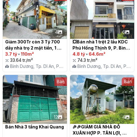
4
6
Giảm 300Tr còn 3 Tỷ 700 
💥Bán nhà 1 trệt 2 lầu KDC 
dãy nhà trọ 2 mặt tiền, 1 
Phú Hồng Thịnh 9, P. Bình 
trệt 1 lầu, gần Bến xe Tân 
3.7 tỷ
•
110m²
An, Tp. Dĩ An

4.8 tỷ
•
64.6m²
Đông Hiệp

33.64 tr./m²
74.3 tr./m²
Bình Dương, Tp. Dĩ An, P.
Bình Dương, Tp. Dĩ An, P.
Tân Đông Hiệp
Bình An
Bán
Bán
12
4
Bán Nhà 3 tầng Khai Quang

🎉🎉GIẢM GIÁ NHÀ ĐỖ 
XUÂN HỢP P. TÂN LỢI, 