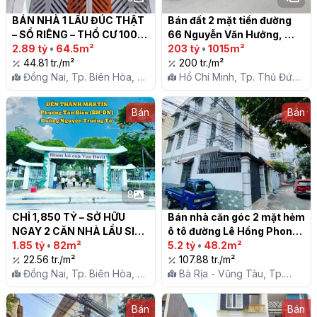
BÁN NHÀ 1 LẦU ĐÚC THẬT 
Bán đất 2 mặt tiền đường 
– SỔ RIÊNG – THỔ CƯ 100% 
66 Nguyễn Văn Hưởng, 
NGAY CHỢ TRẢNG DÀI

2.89 tỷ
•
64.5m²
phường Thảo Điền, Quận 2

203 tỷ
•
1015m²
44.81 tr./m²
200 tr./m²
Đồng Nai, Tp. Biên Hòa, P.
Hồ Chí Minh, Tp. Thủ Đức,
Trảng Dài
P. Thảo Điền
Bán
Bán
8
CHỈ 1,850 TỶ – SỞ HỮU 
Bán nhà căn góc 2 mặt hẻm 
NGAY 2 CĂN NHÀ LẦU SIÊU 
ô tô đường Lê Hồng Phong, 
RẺ TẠI TÂN HÒA

1.85 tỷ
•
82m²
gần ngã 5 Trung Tâm P4, 
5.2 tỷ
•
48.2m²
22.56 tr./m²
TP Vũng Tàu

107.88 tr./m²
Đồng Nai, Tp. Biên Hòa, P.
Bà Rịa - Vũng Tàu, Tp.
Tân Hòa
Vũng Tàu, P. 4
Bán
Bán