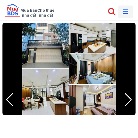
Mua bán

Cho thuê

nhà đất
nhà đất