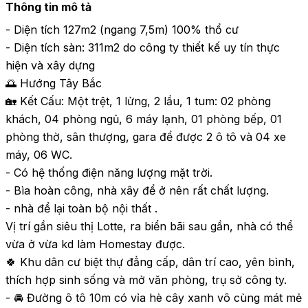
Thông tin mô tả
- Diện tích 127m2 (ngang 7,5m) 100% thổ cư

- Diện tích sàn: 311m2 do công ty thiết kế uy tín thực 
hiện và xây dựng

🌅 Hướng Tây Bắc

🏡 Kết Cấu: Một trệt, 1 lửng, 2 lầu, 1 tum: 02 phòng 
khách, 04 phòng ngủ, 6 máy lạnh, 01 phòng bếp, 01 
phòng thờ, sân thượng, gara để được 2 ô tô và 04 xe 
máy, 06 WC. 

- Có hệ thống điện năng lượng mặt trời.

- Bìa hoàn công, nhà xây để ở nên rất chất lượng.

- nhà để lại toàn bộ nội thất .

Vị trí gần siêu thị Lotte, ra biển bãi sau gần, nhà có thể 
vừa ở vừa kd làm Homestay được.

🍀 Khu dân cư biệt thự đẳng cấp, dân trí cao, yên bình, 
thích hợp sinh sống và mở văn phòng, trụ sở công ty. 

- 🚘 Đường ô tô 10m có vỉa hè cây xanh vô cùng mát mẻ 