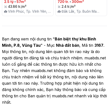
2.5 tỷ
•
57m²
BUÔN MA THUỘT

720 tr.
•
300m²
43.86 tr./m²
2.4 tr./m²
Vĩnh Phúc, Tp. Vĩnh Yên, P.
Đắk Lắk, Tp. Buôn Ma
Khai Quang
Thuột, P. Tân Lợi
Bạn đang xem nội dung tin "
Bán biệt thự khu Bình
Minh, P.8, Vũng Tàu
" - Mục
Nhà đất bán
, Mã tin
3167
.
Mọi thông tin, nội dung liên quan tới tin rao này là do
người đăng tin đăng tải và chịu trách nhiệm. muabds.net
luôn cố gắng để các thông tin được hữu ích nhất cho
Bạn. Tuy nhiên muabds.net không đảm bảo và không
chịu trách nhiệm về bất kỳ thông tin, nội dung nào liên
quan tới tin rao này. Trường hợp phát hiện nội dung tin
đăng không chính xác, Bạn hãy thông báo và cung cấp
thông tin cho Ban quản trị muabds.net nhanh và kịp thời
nhất.