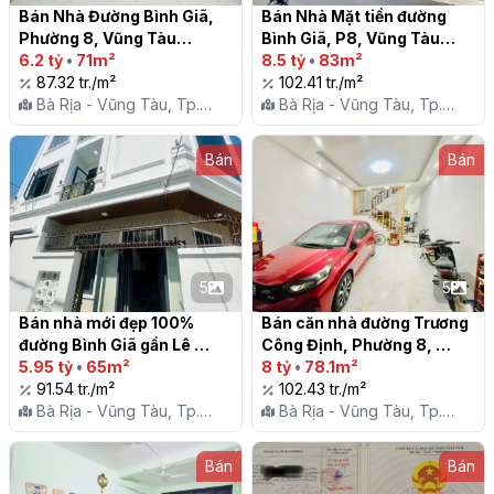
Bán Nhà Đường Bình Giã, 
Bán Nhà Mặt tiền đường 
Phường 8, Vũng Tàu

Bình Giã, P8, Vũng Tàu

6.2 tỷ
•
71m²
8.5 tỷ
•
83m²
87.32 tr./m²
102.41 tr./m²
Bà Rịa - Vũng Tàu, Tp.
Bà Rịa - Vũng Tàu, Tp.
Vũng Tàu, P. 8
Vũng Tàu, P. 8
Bán
Bán
5
5
Bán nhà mới đẹp 100% 
Bán căn nhà đường Trương 
đường Bình Giã gần Lê 
Công Định, Phường 8, 
Hồng Phong, P8, Trung 
5.95 tỷ
•
65m²
Vũng Tàu, hẻm ô tô 16 chỗ

8 tỷ
•
78.1m²
tâm Vũng tàu

91.54 tr./m²
102.43 tr./m²
Bà Rịa - Vũng Tàu, Tp.
Bà Rịa - Vũng Tàu, Tp.
Vũng Tàu, P. 8
Vũng Tàu, P. 8
Bán
Bán