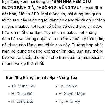
Bạn đang xem nội dung tin "
BÁN NHÀ HẺM ÔTÔ
ĐƯỜNG BÌNH GIÃ, PHƯỜNG 8, VŨNG TÀU
" - Mục
Nhà
đất bán
, Mã tin
3119
. Mọi thông tin, nội dung liên quan
tới tin rao này là do người đăng tin đăng tải và chịu trách
nhiệm. muabds.net luôn cố gắng để các thông tin được
hữu ích nhất cho Bạn. Tuy nhiên muabds.net không
đảm bảo và không chịu trách nhiệm về bất kỳ thông tin,
nội dung nào liên quan tới tin rao này. Trường hợp phát
hiện nội dung tin đăng không chính xác, Bạn hãy thông
báo và cung cấp thông tin cho Ban quản trị muabds.net
nhanh và kịp thời nhất.
Bán Nhà Riêng Tỉnh Bà Rịa - Vũng Tàu
• Tp. Vũng Tàu
• Tp. Bà Rịa
• H. Châu Đức
• H. Xuyên Mộc
• H. Long Đất
• Tp. Phú Mỹ