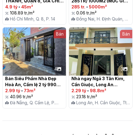
THANH, QUẬN 8, GIÁ CHỈ 
285TR/ 1000M2 (MỨC GIÁ 
4.9 TỶ

4.9 tỷ
•
45m²
TỐT NHẤT TRONG KHU 
285 tr.
•
5000m²
108.89 tr./m²
VỰC)

0.06 tr./m²
Hồ Chí Minh, Q. 8, P. 14
Đồng Nai, H. Định Quán, X.
Ngọc Định
Bán
Bán
4
3
Bán Siêu Phẩm Nhà Đẹp 
Nhà ngay Ngã 3 Tân Kim, 
Hoà An, Cẩm lệ 2 tỷ 990

Cần Giuộc, Long An

2.99 tỷ
•
73m²
2.29 tỷ
•
98.8m²
40.96 tr./m²
23.18 tr./m²
Đà Nẵng, Q. Cẩm Lệ, P.
Long An, H. Cần Giuộc, Tt.
Hòa An
Cần Giuộc