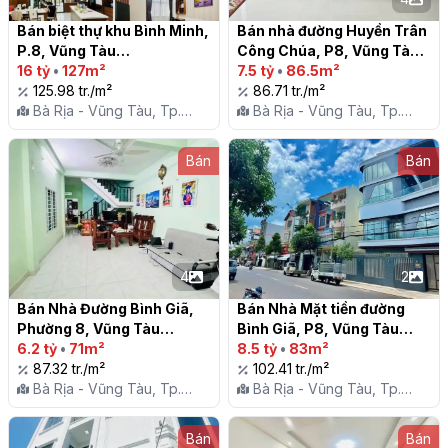
Bán biệt thự khu Bình Minh, 
Bán nhà đường Huyền Trân 
P.8, Vũng Tàu

Công Chúa, P8, Vũng Tàu

16 tỷ
•
127m²
7.5 tỷ
•
86.5m²
125.98 tr./m²
86.71 tr./m²
Bà Rịa - Vũng Tàu, Tp.
Bà Rịa - Vũng Tàu, Tp.
Vũng Tàu, P. 8
Vũng Tàu, P. 8
Bán
Bán
4
2
Bán Nhà Đường Bình Giã, 
Bán Nhà Mặt tiền đường 
Phường 8, Vũng Tàu

Bình Giã, P8, Vũng Tàu

6.2 tỷ
•
71m²
8.5 tỷ
•
83m²
87.32 tr./m²
102.41 tr./m²
Bà Rịa - Vũng Tàu, Tp.
Bà Rịa - Vũng Tàu, Tp.
Vũng Tàu, P. 8
Vũng Tàu, P. 8
Bán
Bán