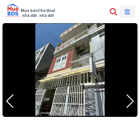
Mua bán

Cho thuê

nhà đất
nhà đất