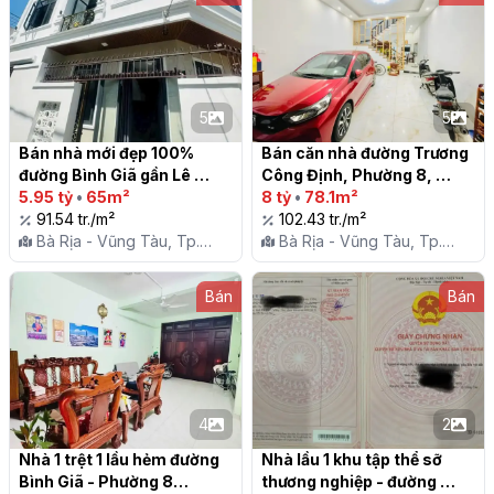
5
5
Bán nhà mới đẹp 100% 
Bán căn nhà đường Trương 
đường Bình Giã gần Lê 
Công Định, Phường 8, 
Hồng Phong, P8, Trung 
5.95 tỷ
•
65m²
Vũng Tàu, hẻm ô tô 16 chỗ

8 tỷ
•
78.1m²
tâm Vũng tàu

91.54 tr./m²
102.43 tr./m²
Bà Rịa - Vũng Tàu, Tp.
Bà Rịa - Vũng Tàu, Tp.
Vũng Tàu, P. 8
Vũng Tàu, P. 8
Bán
Bán
4
2
Nhà 1 trệt 1 lầu hẻm đường 
Nhà lầu 1 khu tập thể sỡ 
Bình Giã - Phường 8

thương nghiệp - đường 