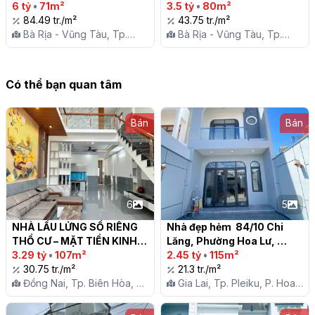
6 tỷ
•
71m²
Phạm Thế Hiển , phường 8, 
3.5 tỷ
•
80m²
84.49 tr./m²
Vũng Tàu

43.75 tr./m²
Bà Rịa - Vũng Tàu, Tp.
Bà Rịa - Vũng Tàu, Tp.
Vũng Tàu, P. 8
Vũng Tàu, P. 8
Có thể bạn quan tâm
Bán
Bán
6
5
NHÀ LẦU LỬNG SỔ RIÊNG 
Nhà đẹp hẻm  84/10 Chi 
THỔ CƯ – MẶT TIỀN KINH 
Lăng, Phường Hoa Lư, 
DOANH – THIỆN TÂN, 
3.29 tỷ
•
107m²
Pleiku

2.45 tỷ
•
115m²
TRẢNG DÀI

30.75 tr./m²
21.3 tr./m²
Đồng Nai, Tp. Biên Hòa, P.
Gia Lai, Tp. Pleiku, P. Hoa
Trảng Dài
Lư