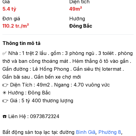
Giá
Diện tích
5.4 tỷ
49m²
Đơn giá
Hướng
110.2 tr./m²
Đông Bắc
Thông tin mô tả
✅ Nhà : 1 trệt 2 lầu . gồm : 3 phòng ngủ . 3 toilét . phòng 
thờ và ban công thoáng mát . Hẻm thẳng ô tô vào gần . 
Gần đường : Lê Hồng Phong . Gần siêu thị lotermat . 
Gần bãi sau . Gần bến xe chợ mới 

👉 Diện Tích : 49m2 . Ngang : 4.70 vuông vức 

✳ Hướng : Đông Bắc

👉 Giá : 5 tỷ 400 thương lượng 

☎️ Liên Hệ : 0973872324
Bất động sản toạ lạc tại: 
đường 
Bình Giã
, 
Phường 8
,