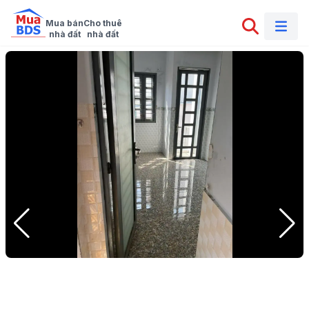
Mua bán

Cho thuê

nhà đất
nhà đất