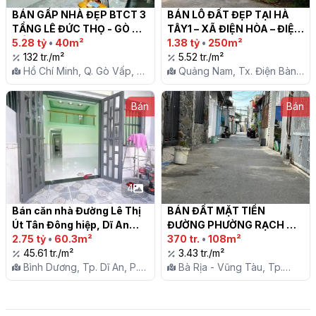
BÁN GẤP NHÀ ĐẸP BTCT 3 
BÁN LÔ ĐẤT ĐẸP TẠI HÀ 
TẦNG LÊ ĐỨC THỌ - GÒ 
TÂY1 – XÃ ĐIỆN HÒA – ĐIỆN 
VẤP, CÁCH VÀI BƯỚC 
5.28 tỷ
•
40m²
BÀN

1.38 tỷ
•
250m²
CHÂN RA ĐƯỜNG XE TẢI 
132 tr./m²
5.52 tr./m²
THÔNG TỨ PHÍA.

Hồ Chí Minh, Q. Gò Vấp, P.
Quảng Nam, Tx. Điện Bàn,
16
X. Điện Hòa
Bán
Bán
4
Bán căn nhà Đường Lê Thị 
BÁN ĐẤT MẶT TIỀN 
Út Tân Đông hiệp, Dĩ An

ĐƯỜNG PHƯỜNG RẠCH 
2.75 tỷ
•
60.3m²
DỪA, VŨNG TÀU

370 tr.
•
108m²
45.61 tr./m²
3.43 tr./m²
Bình Dương, Tp. Dĩ An, P.
Bà Rịa - Vũng Tàu, Tp.
Tân Đông Hiệp
Vũng Tàu, P. Rạch Dừa