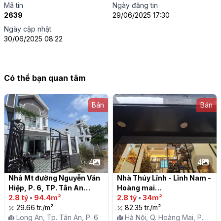
Mã tin
Ngày đăng tin
2639
29/06/2025 17:30
Ngày cập nhật
30/06/2025 08:22
Có thể bạn quan tâm
Bán
Bán
4
4
Nhà Mt đường Nguyễn Văn 
Nhà Thúy Lĩnh - Lĩnh Nam - 
Hiệp, P. 6, TP. Tân An

Hoàng mai

2.8 tỷ
•
94.4m²
2.8 tỷ
•
34m²
29.66 tr./m²
82.35 tr./m²
Long An, Tp. Tân An, P. 6
Hà Nội, Q. Hoàng Mai, P.