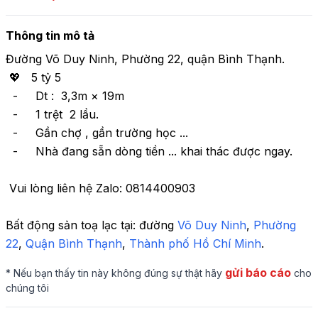
Thông tin mô tả
Đường Võ Duy Ninh, Phường 22, quận Bình Thạnh.

 💖   5 tỷ 5

  -     Dt :  3,3m × 19m

  -     1 trệt  2 lầu.

  -     Gần chợ , gần trường học ... 

  -     Nhà đang sẵn dòng tiền ... khai thác được ngay.

 Vui lòng liên hệ Zalo: 0814400903
Bất động sản toạ lạc tại: 
đường 
Võ Duy Ninh
, 
Phường 
22
,
 Quận Bình Thạnh
,
 Thành phố Hồ Chí Minh
.
gửi báo cáo
* Nếu bạn thấy tin này không đúng sự thật hãy
cho
chúng tôi