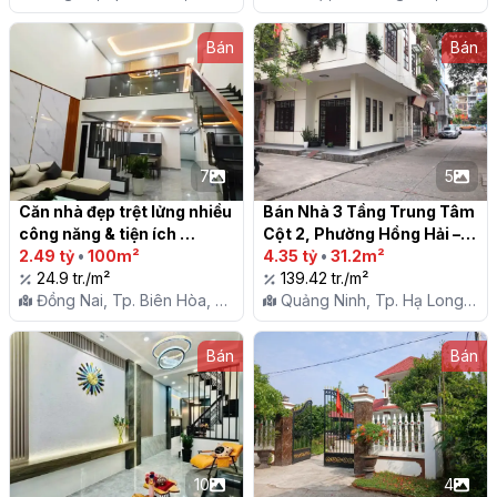
Lĩnh Nam
Bán
Bán
7
5
Căn nhà đẹp trệt lửng nhiều 
Bán Nhà 3 Tầng Trung Tâm 
công năng & tiện ích 
Cột 2, Phường Hồng Hải – 
phường Trảng Dài, Biên 
2.49 tỷ
•
100m²
Hạ Long

4.35 tỷ
•
31.2m²
Hoà, Đồng Nai

24.9 tr./m²
139.42 tr./m²
Đồng Nai, Tp. Biên Hòa, P.
Quảng Ninh, Tp. Hạ Long,
Trảng Dài
P. Hồng Hải
Bán
Bán
10
4