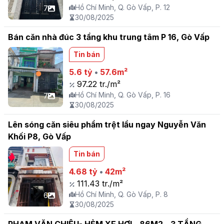
Hồ Chí Minh, Q. Gò Vấp, P. 12
7
30/08/2025
Bán căn nhà đúc 3 tầng khu trung tâm P 16, Gò Vấp
Tin bán
5.6 tỷ
•
57.6m²
97.22 tr./m²
Hồ Chí Minh, Q. Gò Vấp, P. 16
7
30/08/2025
Lên sóng căn siêu phẩm trệt lầu ngay Nguyễn Văn
Khối P8, Gò Vấp
Tin bán
4.68 tỷ
•
42m²
111.43 tr./m²
Hồ Chí Minh, Q. Gò Vấp, P. 8
6
30/08/2025