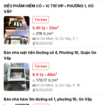
SIÊU PHẨM HIẾM CÓ • VỊ TRÍ VIP • PHƯỜNG 1, GÒ
VẤP
Tin bán
5.45 tỷ
•
25m²
218 tr./m²
Hồ Chí Minh, Q. Gò Vấp, P. 1
9
18/08/2025
Bán nhà mặt tiền Đường số 4, Phường 16, Quận Gò
Vấp
Tin bán
8.6 tỷ
•
48m²
179.17 tr./m²
Hồ Chí Minh, Q. Gò Vấp, P. 16
7
18/08/2025
Bán nhà hẻm 3m đường số 1, phường 16, Gò Vấp