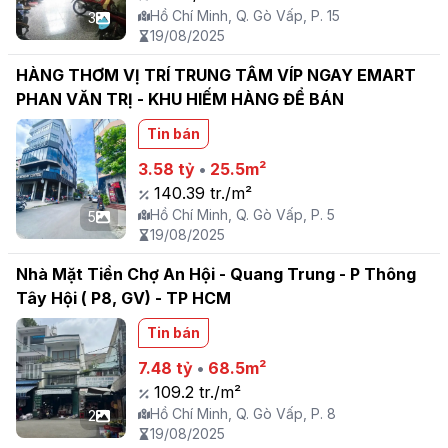
Hồ Chí Minh, Q. Gò Vấp, P. 15
3
19/08/2025
HÀNG THƠM VỊ TRÍ TRUNG TÂM VÍP NGAY EMART
PHAN VĂN TRỊ - KHU HIẾM HÀNG ĐỂ BÁN
Tin bán
3.58 tỷ
•
25.5m²
140.39 tr./m²
Hồ Chí Minh, Q. Gò Vấp, P. 5
5
19/08/2025
Nhà Mặt Tiền Chợ An Hội - Quang Trung - P Thông
Tây Hội ( P8, GV) - TP HCM
Tin bán
7.48 tỷ
•
68.5m²
109.2 tr./m²
Hồ Chí Minh, Q. Gò Vấp, P. 8
2
19/08/2025