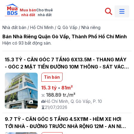
Mua bán

Cho thuê

nhà đất
nhà đất
Nhà đất bán
/
Hồ Chí Minh
/
Q. Gò Vấp
/
Nhà riêng
Bán Nhà Riêng Quận Gò Vấp, Thành Phố Hồ Chí Minh
Hiện có 93 bất động sản.
15.3 TỶ - CĂN GÓC 7 TẦNG 6X13.5M - THANG MÁY
- GÓC 2 MẶT TIỀN ĐƯỜNG 10M THÔNG - SÁT VÁCH
CITYLAND NGUYỄN VĂN LƯỢNG - PHƯỜNG 10 GÒ
Tin bán
VẤP
15.3 tỷ
•
81m²
188.89 tr./m²
Hồ Chí Minh, Q. Gò Vấp, P. 10
7
21/07/2026
9.7 TỶ - CĂN GÓC 5 TẦNG 4.5X11M - HẺM XE HƠI
TỚI NHÀ - ĐƯỜNG TRƯỚC NHÀ RỘNG 12M - AN NINH
DÂN TRÍ - LÊ QUANG ĐỊNH - PHƯỜNG 1 GÒ VẤP -