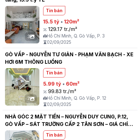
Tin bán
15.5 tỷ
•
120m²
129.17 tr./m²
Hồ Chí Minh, Q. Gò Vấp, P. 3
3
02/09/2025
GÒ VẤP - NGUYỄN TƯ GIẢN - PHẠM VĂN BẠCH - XE
HƠI 6M THÔNG LUỒNG
Tin bán
5.99 tỷ
•
60m²
99.83 tr./m²
Hồ Chí Minh, Q. Gò Vấp, P. 12
7
02/09/2025
NHÀ GÓC 2 MẶT TIỀN – NGUYỄN DUY CUNG, P.12,
GÒ VẤP – SÁT TRƯỜNG CẤP 2 TÂN SƠN – GIÁ CHỈ
5.9 TỶ
Tin bán