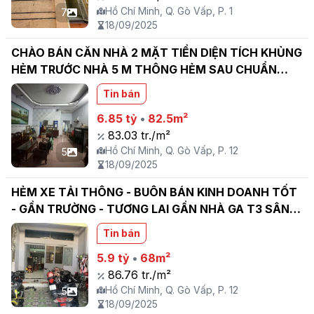
Hồ Chí Minh, Q. Gò Vấp, P. 1
7
18/09/2025
CHÀO BÁN CĂN NHÀ 2 MẶT TIỀN DIỆN TÍCH KHỦNG
HẺM TRƯỚC NHÀ 5 M THÔNG HẺM SAU CHUẨN
4.5M
Tin bán
6.85 tỷ
•
82.5m²
83.03 tr./m²
Hồ Chí Minh, Q. Gò Vấp, P. 12
5
18/09/2025
HẺM XE TẢI THÔNG - BUÔN BÁN KINH DOANH TỐT
- GẦN TRƯỜNG - TƯƠNG LAI GẦN NHÀ GA T3 SÂN
NAY TÂN SƠN NHẤT - BÁN ĐẤT TẶNG NHÀ - SỔ
Tin bán
VUÔNG A4
5.9 tỷ
•
68m²
86.76 tr./m²
Hồ Chí Minh, Q. Gò Vấp, P. 12
5
18/09/2025