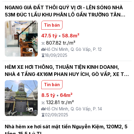
NGANG GIÁ ĐẤT THÔI QUÝ VỊ ƠI - LÊN SÓNG NHÀ
53M ĐÚC 1 LẦU KHU PHÂN LÔ GẦN TRƯỜNG TÂN
SƠN
Tin bán
47.5 tỷ
•
58.8m²
807.82 tr./m²
Hồ Chí Minh, Q. Gò Vấp, P. 12
5
18/09/2025
HẺM XE HƠI THÔNG, THUẬN TIỆN KINH DOANH,
NHÀ 4 TẦNG 4X16M PHAN HUY ÍCH, GÒ VẤP, XE TẢI
ĐẬU CỬA
Tin bán
8.5 tỷ
•
64m²
132.81 tr./m²
Hồ Chí Minh, Q. Gò Vấp, P. 14
9
02/09/2025
Nhà hẻm xe hơi sát mặt tiền Nguyễn Kiệm, 120M2, 5
tầng, 15.5 t.ỷ TL