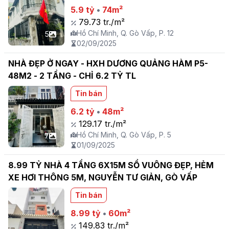
5.9 tỷ
•
74m²
79.73 tr./m²
Hồ Chí Minh, Q. Gò Vấp, P. 12
5
02/09/2025
NHÀ ĐẸP Ở NGAY - HXH DƯƠNG QUẢNG HÀM P5-
48M2 - 2 TẦNG - CHỈ 6.2 TỶ TL
Tin bán
6.2 tỷ
•
48m²
129.17 tr./m²
Hồ Chí Minh, Q. Gò Vấp, P. 5
7
01/09/2025
8.99 TỶ NHÀ 4 TẦNG 6X15M SỔ VUÔNG ĐẸP, HẺM
XE HƠI THÔNG 5M, NGUYỄN TƯ GIẢN, GÒ VẤP
Tin bán
8.99 tỷ
•
60m²
149.83 tr./m²