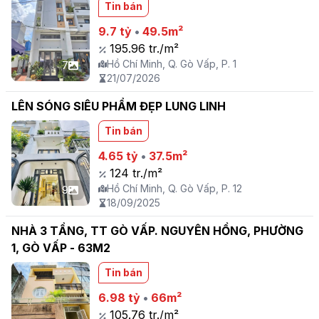
Tin bán
LIỀN KỀ BÌNH THẠNH - PHÚ NHUẬN
9.7 tỷ
•
49.5m²
195.96 tr./m²
Hồ Chí Minh, Q. Gò Vấp, P. 1
7
21/07/2026
LÊN SÓNG SIÊU PHẨM ĐẸP LUNG LINH
Tin bán
4.65 tỷ
•
37.5m²
124 tr./m²
Hồ Chí Minh, Q. Gò Vấp, P. 12
9
18/09/2025
NHÀ 3 TẦNG, TT GÒ VẤP. NGUYÊN HỒNG, PHƯỜNG
1, GÒ VẤP - 63M2
Tin bán
6.98 tỷ
•
66m²
105.76 tr./m²