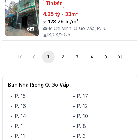
Tin bán
4.25 tỷ
•
33m²
128.79 tr./m²
Hồ Chí Minh, Q. Gò Vấp, P. 16
6
18/08/2025
1
2
3
4
Bán Nhà Riêng Q. Gò Vấp
• P. 15
• P. 17
• P. 16
• P. 12
• P. 14
• P. 10
• P. 1
• P. 8
• P. 11
• P. 3