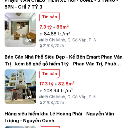
PHẠM VĂN CHIÊU- HẺM XE HƠI - 86M2 - 3 TẦNG -
5PN - CHỈ 7 TỶ 3
Tin bán
7.3 tỷ
•
86m²
84.88 tr./m²
Hồ Chí Minh, Q. Gò Vấp, P. 8
4
21/08/2025
Bán Căn Nhà Phố Siêu Đẹp - Kế Bên Emart Phan Văn
Trị - kèm bộ ghế gỗ hiếm 1 tỷ - Phan Văn Trị, Phường
An Nhơn
Tin bán
17.3 tỷ
•
82.8m²
208.94 tr./m²
Hồ Chí Minh, Q. Gò Vấp, P. 5
6
21/08/2025
Hàng siêu hiếm khu Lê Hoàng Phái - Nguyễn Văn
Lượng - Nguyễn Oanh