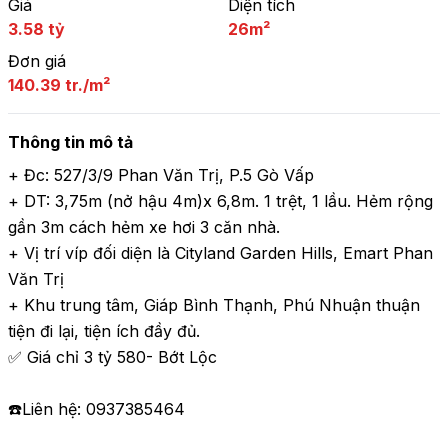
Giá
Diện tích
3.58 tỷ
26m²
Đơn giá
140.39 tr./m²
Thông tin mô tả
+ Đc: 527/3/9 Phan Văn Trị, P.5 Gò Vấp

+ DT: 3,75m (nở hậu 4m)x 6,8m. 1 trệt, 1 lầu. Hẻm rộng 
gần 3m cách hẻm xe hơi 3 căn nhà.

+ Vị trí víp đối diện là Cityland Garden Hills, Emart Phan 
Văn Trị

+ Khu trung tâm, Giáp Bình Thạnh, Phú Nhuận thuận 
tiện đi lại, tiện ích đầy đủ.

✅ Giá chỉ 3 tỷ 580- Bớt Lộc

☎️Liên hệ: 0937385464