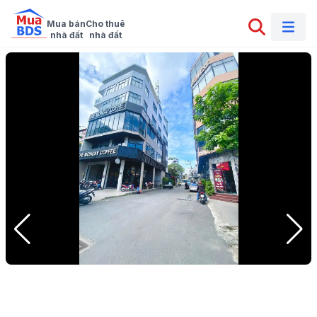
Mua bán

Cho thuê

nhà đất
nhà đất