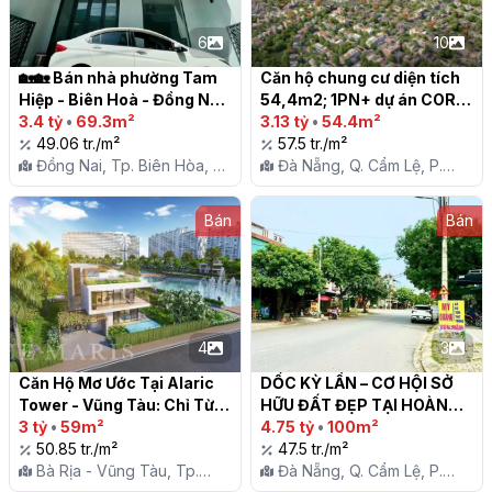
6
10
🏡🏡 Bán nhà phường Tam 
Căn hộ chung cư diện tích 
Hiệp - Biên Hoà - Đồng Nai

54,4m2; 1PN+ dự án CORA 
3.4 tỷ
•
69.3m²
Tower Đà Nẵng

3.13 tỷ
•
54.4m²
49.06 tr./m²
57.5 tr./m²
Đồng Nai, Tp. Biên Hòa, P.
Đà Nẵng, Q. Cẩm Lệ, P.
Tân Hiệp
Hòa Xuân
Bán
Bán
4
3
Căn Hộ Mơ Ước Tại Alaric 
DỐC KỲ LẦN – CƠ HỘI SỞ 
Tower - Vũng Tàu: Chỉ Từ 
HỮU ĐẤT ĐẸP TẠI HOÀNG 
618 Triệu VND!

3 tỷ
•
59m²
MINH GIÁM!

4.75 tỷ
•
100m²
50.85 tr./m²
47.5 tr./m²
Bà Rịa - Vũng Tàu, Tp.
Đà Nẵng, Q. Cẩm Lệ, P.