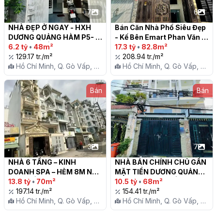
7
6
NHÀ ĐẸP Ở NGAY - HXH 
Bán Căn Nhà Phố Siêu Đẹp 
DƯƠNG QUẢNG HÀM P5-  
- Kế Bên Emart Phan Văn 
48M2 - 2 TẦNG -  CHỈ 6.2 
6.2 tỷ
•
48m²
Trị - kèm bộ ghế gỗ hiếm 1 
17.3 tỷ
•
82.8m²
TỶ TL

129.17 tr./m²
tỷ - Phan Văn Trị, Phường 
208.94 tr./m²
Hồ Chí Minh, Q. Gò Vấp, P.
An Nhơn

Hồ Chí Minh, Q. Gò Vấp, P.
5
5
Bán
Bán
3
7
NHÀ 6 TẦNG – KINH 
NHÀ BÁN CHÍNH CHỦ GẦN 
DOANH SPA – HẺM 8M NHƯ 
MẶT TIỀN DƯƠNG QUẢNG 
MẶT TIỀN – DƯƠNG QUẢNG 
13.8 tỷ
•
70m²
HÀM - P.5 - GÒ VẤP

10.5 tỷ
•
68m²
HÀM, GÒ VẤP

197.14 tr./m²
154.41 tr./m²
Hồ Chí Minh, Q. Gò Vấp, P.
Hồ Chí Minh, Q. Gò Vấp, P.
5
5