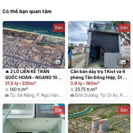
Có thể bạn quan tâm
Bán
Bán
4
3
🔥 2 LÔ LIỀN KỀ TRẦN 
Cần bán dãy trọ 1 Kiot và 6 
QUỐC HOÀN – NGANG 10M 
phòng Tân Đông Hiệp, Dĩ 
– VỊ TRÍ ĐẸP KHU VEN BIỂN! 
31.5 tỷ
•
225m²
An

3.8 tỷ
•
160m²
🔥

140 tr./m²
23.75 tr./m²
Tp. Đà Nẵng, P. Ngũ Hành
Bình Dương, Tp. Dĩ An, P.
Sơn
Tân Đông Hiệp
Bán
Bán