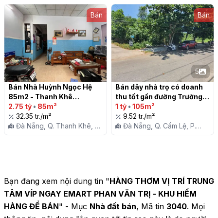
Vũng Tàu, P. 10
Hòa Xuân
Bán
Bán
5
Bán Nhà Huỳnh Ngọc Hệ 
Bán dãy nhà trọ có doanh 
85m2 - Thanh Khê

thu tốt gần đường Trường 
2.75 tỷ
•
85m²
Chinh, Q.Cẩm Lệ, TP. Đà 
1 tỷ
•
105m²
32.35 tr./m²
Nẵng

9.52 tr./m²
Đà Nẵng, Q. Thanh Khê, P.
Đà Nẵng, Q. Cẩm Lệ, P.
Hòa Khê
Hòa An
Bạn đang xem nội dung tin "
HÀNG THƠM VỊ TRÍ TRUNG
TÂM VÍP NGAY EMART PHAN VĂN TRỊ - KHU HIẾM
HÀNG ĐỂ BÁN
" - Mục
Nhà đất bán
, Mã tin
3040
. Mọi