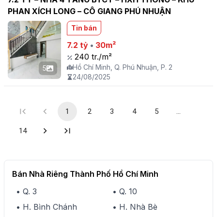
PHAN XÍCH LONG – CÔ GIANG PHÚ NHUẬN
Tin bán
7.2 tỷ
•
30m²
240 tr./m²
Hồ Chí Minh, Q. Phú Nhuận, P. 2
5
24/08/2025
1
2
3
4
5
…
14
Bán Nhà Riêng Thành Phố Hồ Chí Minh
• Q. 3
• Q. 10
• H. Bình Chánh
• H. Nhà Bè