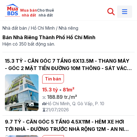
Mua bán

Cho thuê

nhà đất
nhà đất
Nhà đất bán
/
Hồ Chí Minh
/
Nhà riêng
Bán Nhà Riêng Thành Phố Hồ Chí Minh
Hiện có 350 bất động sản.
15.3 TỶ - CĂN GÓC 7 TẦNG 6X13.5M - THANG MÁY
- GÓC 2 MẶT TIỀN ĐƯỜNG 10M THÔNG - SÁT VÁCH
CITYLAND NGUYỄN VĂN LƯỢNG - PHƯỜNG 10 GÒ
Tin bán
VẤP
15.3 tỷ
•
81m²
188.89 tr./m²
Hồ Chí Minh, Q. Gò Vấp, P. 10
7
21/07/2026
9.7 TỶ - CĂN GÓC 5 TẦNG 4.5X11M - HẺM XE HƠI
TỚI NHÀ - ĐƯỜNG TRƯỚC NHÀ RỘNG 12M - AN NINH
DÂN TRÍ - LÊ QUANG ĐỊNH - PHƯỜNG 1 GÒ VẤP -