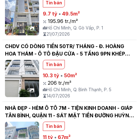
Tin bán
LIỀN KỀ BÌNH THẠNH - PHÚ NHUẬN
9.7 tỷ
•
49.5m²
195.96 tr./m²
Hồ Chí Minh, Q. Gò Vấp, P. 1
7
21/07/2026
CHDV CÓ DÒNG TIỀN 50TR/ THÁNG - Đ. HOÀNG
HOA THÁM - Ô TÔ ĐẬU CỬA - 5 TẦNG 9PN KHÉP
KÍN, ĐANG CHO THUÊ FULL - 50M2 VUÔNG VỨC
Tin bán
HOÀN CÔNG ĐỦ - 10.3 TỶ TL
10.3 tỷ
•
50m²
206 tr./m²
Hồ Chí Minh, Q. Bình Thạnh, P. 5
5
14/07/2026
NHÀ ĐẸP - HẺM Ô TÔ 7M - TIỆN KINH DOANH - GIÁP
TÂN BÌNH, QUẬN 11 - SÁT MẶT TIỀN ĐƯỜNG HUỲNH
THIỆN LỘC - P. TÂN PHÚ
Tin bán
11 tỷ
•
67m²