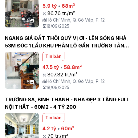
5.9 tỷ
•
68m²
86.76 tr./m²
Hồ Chí Minh, Q. Gò Vấp, P. 12
5
18/09/2025
NGANG GIÁ ĐẤT THÔI QUÝ VỊ ƠI - LÊN SÓNG NHÀ
53M ĐÚC 1 LẦU KHU PHÂN LÔ GẦN TRƯỜNG TÂN
SƠN
Tin bán
47.5 tỷ
•
58.8m²
807.82 tr./m²
Hồ Chí Minh, Q. Gò Vấp, P. 12
5
18/09/2025
TRƯỜNG SA, BÌNH THẠNH - NHÀ ĐẸP 3 TẦNG FULL
NỘI THẤT - 60M2 - 4 TỶ 200
Tin bán
4.2 tỷ
•
60m²
70 tr./m²