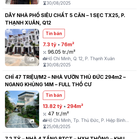
30/08/2025
DÃY NHÀ PHỐ SIÊU CHẤT 5 CĂN – 1 SẸC TX25, P.
THẠNH XUÂN, Q12
Tin bán
7.3 tỷ
•
76m²
96.05 tr./m²
Hồ Chí Minh, Q. 12, P. Thạnh Xuân
9
30/08/2025
CHỈ 47 TRIỆU/M2 – NHÀ VƯỜN THỦ ĐỨC 294m2 –
NGANG KHỦNG 14M – FULL THỔ CƯ
Tin bán
13.82 tỷ
•
294m²
47 tr./m²
Hồ Chí Minh, Tp. Thủ Đức, P. Hiệp Bình
3
Phước
25/08/2025
7.2 TỶ – NHÀ 4 TẦNG BTCT – HXH THÔNG – KHU