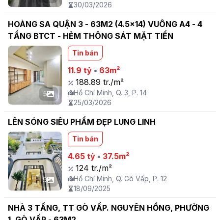
30/03/2026
HOÀNG SA QUẬN 3 - 63M2 (4.5x14) VUÔNG A4 - 4
TẦNG BTCT - HẺM THÔNG SÁT MẶT TIỀN
Tin bán
11.9 tỷ
•
63m²
188.89 tr./m²
Hồ Chí Minh, Q. 3, P. 14
5
25/03/2026
LÊN SÓNG SIÊU PHẨM ĐẸP LUNG LINH
Tin bán
4.65 tỷ
•
37.5m²
124 tr./m²
Hồ Chí Minh, Q. Gò Vấp, P. 12
9
18/09/2025
NHÀ 3 TẦNG, TT GÒ VẤP. NGUYÊN HỒNG, PHƯỜNG
1, GÒ VẤP - 63M2