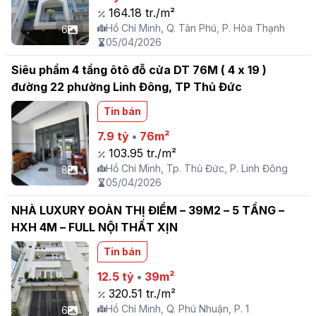
164.18 tr./m²
Hồ Chí Minh, Q. Tân Phú, P. Hòa Thạnh
6
05/04/2026
Siêu phẩm 4 tầng ôtô đỗ cửa DT 76M ( 4 x 19 )
đường 22 phường Linh Đông, TP Thủ Đức
Tin bán
7.9 tỷ
•
76m²
103.95 tr./m²
Hồ Chí Minh, Tp. Thủ Đức, P. Linh Đông
8
05/04/2026
NHÀ LUXURY ĐOÀN THỊ ĐIỂM – 39M2 – 5 TẦNG –
HXH 4M – FULL NỘI THẤT XỊN
Tin bán
12.5 tỷ
•
39m²
320.51 tr./m²
Hồ Chí Minh, Q. Phú Nhuận, P. 1
6