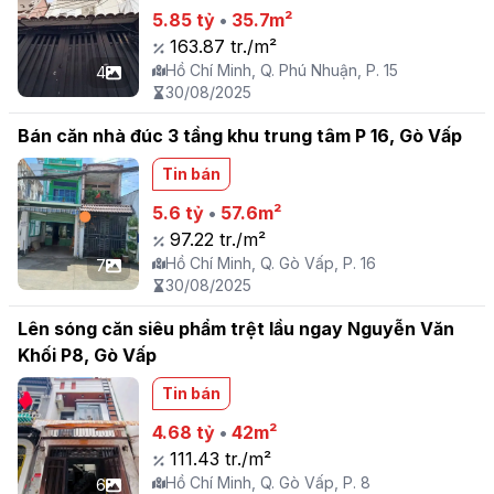
5.85 tỷ
•
35.7m²
163.87 tr./m²
Hồ Chí Minh, Q. Phú Nhuận, P. 15
4
30/08/2025
Bán căn nhà đúc 3 tầng khu trung tâm P 16, Gò Vấp
Tin bán
5.6 tỷ
•
57.6m²
97.22 tr./m²
Hồ Chí Minh, Q. Gò Vấp, P. 16
7
30/08/2025
Lên sóng căn siêu phẩm trệt lầu ngay Nguyễn Văn
Khối P8, Gò Vấp
Tin bán
4.68 tỷ
•
42m²
111.43 tr./m²
Hồ Chí Minh, Q. Gò Vấp, P. 8
6