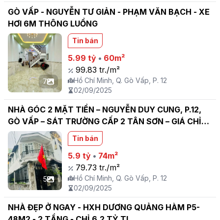
GÒ VẤP - NGUYỄN TƯ GIẢN - PHẠM VĂN BẠCH - XE
HƠI 6M THÔNG LUỒNG
Tin bán
5.99 tỷ
•
60m²
99.83 tr./m²
Hồ Chí Minh, Q. Gò Vấp, P. 12
7
02/09/2025
NHÀ GÓC 2 MẶT TIỀN – NGUYỄN DUY CUNG, P.12,
GÒ VẤP – SÁT TRƯỜNG CẤP 2 TÂN SƠN – GIÁ CHỈ
5.9 TỶ
Tin bán
5.9 tỷ
•
74m²
79.73 tr./m²
Hồ Chí Minh, Q. Gò Vấp, P. 12
5
02/09/2025
NHÀ ĐẸP Ở NGAY - HXH DƯƠNG QUẢNG HÀM P5-
48M2 - 2 TẦNG - CHỈ 6.2 TỶ TL