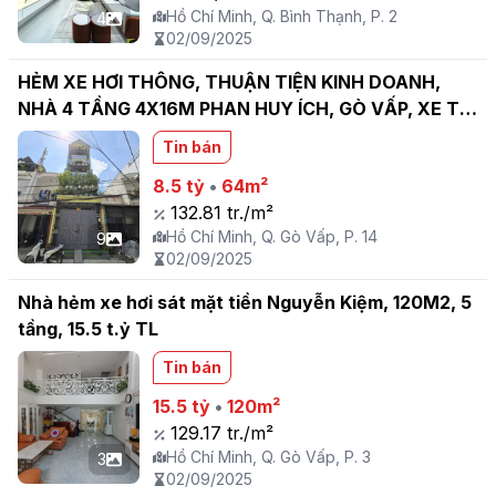
Hồ Chí Minh, Q. Bình Thạnh, P. 2
4
02/09/2025
HẺM XE HƠI THÔNG, THUẬN TIỆN KINH DOANH,
NHÀ 4 TẦNG 4X16M PHAN HUY ÍCH, GÒ VẤP, XE TẢI
ĐẬU CỬA
Tin bán
8.5 tỷ
•
64m²
132.81 tr./m²
Hồ Chí Minh, Q. Gò Vấp, P. 14
9
02/09/2025
Nhà hẻm xe hơi sát mặt tiền Nguyễn Kiệm, 120M2, 5
tầng, 15.5 t.ỷ TL
Tin bán
15.5 tỷ
•
120m²
129.17 tr./m²
Hồ Chí Minh, Q. Gò Vấp, P. 3
3
02/09/2025