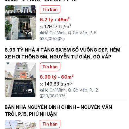
Tin bán
6.2 tỷ
•
48m²
129.17 tr./m²
Hồ Chí Minh, Q. Gò Vấp, P. 5
7
01/09/2025
8.99 TỶ NHÀ 4 TẦNG 6X15M SỔ VUÔNG ĐẸP, HẺM
XE HƠI THÔNG 5M, NGUYỄN TƯ GIẢN, GÒ VẤP
Tin bán
8.99 tỷ
•
60m²
149.83 tr./m²
Hồ Chí Minh, Q. Gò Vấp, P. 12
7
30/08/2025
BÁN NHÀ NGUYỄN ĐÌNH CHÍNH – NGUYỄN VĂN
TRỖI, P.15, PHÚ NHUẬN
Tin bán