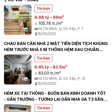
Tin bán
6.98 tỷ
•
66m²
105.76 tr./m²
Hồ Chí Minh, Q. Gò Vấp, P. 1
7
18/09/2025
CHÀO BÁN CĂN NHÀ 2 MẶT TIỀN DIỆN TÍCH KHỦNG
HẺM TRƯỚC NHÀ 5 M THÔNG HẺM SAU CHUẨN
4.5M
Tin bán
6.85 tỷ
•
82.5m²
83.03 tr./m²
Hồ Chí Minh, Q. Gò Vấp, P. 12
5
18/09/2025
HẺM XE TẢI THÔNG - BUÔN BÁN KINH DOANH TỐT
- GẦN TRƯỜNG - TƯƠNG LAI GẦN NHÀ GA T3 SÂN
NAY TÂN SƠN NHẤT - BÁN ĐẤT TẶNG NHÀ - SỔ
Tin bán
VUÔNG A4