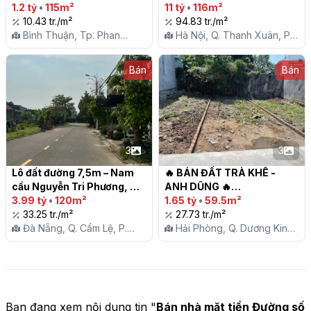
1.2 tỷ
•
115m²
Diện Tích Khủng 2PN 2VS,

11 tỷ
•
116m²
10.43 tr./m²
94.83 tr./m²
Bình Thuận, Tp. Phan
Hà Nội, Q. Thanh Xuân, P.
Thiết, P. Xuân An
Nhân Chính
Bán
Bán
3
3
Lô đất đường 7,5m – Nam 
🔥 BÁN ĐẤT TRÀ KHÊ - 
cầu Nguyễn Tri Phương, 
ANH DŨNG 🔥

Hòa Xuân – 3 tỷ xx

3.99 tỷ
•
120m²
1.65 tỷ
•
59.5m²
33.25 tr./m²
27.73 tr./m²
Đà Nẵng, Q. Cẩm Lệ, P.
Hải Phòng, Q. Dương Kinh,
Hòa Xuân
P. Anh Dũng
Bạn đang xem nội dung tin "
Bán nhà mặt tiền Đường số