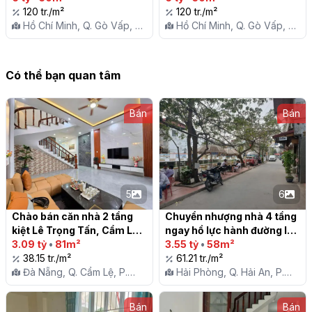
P16 - GV

120 tr./m²
120 tr./m²
Hồ Chí Minh, Q. Gò Vấp, P.
Hồ Chí Minh, Q. Gò Vấp, P.
16
16
Có thể bạn quan tâm
Bán
Bán
5
6
Chào bán căn nhà 2 tầng 
Chuyển nhượng nhà 4 tầng 
kiệt Lê Trọng Tấn, Cẩm Lệ

ngay hồ lực hành đường lực 
3.09 tỷ
•
81m²
hành

3.55 tỷ
•
58m²
38.15 tr./m²
61.21 tr./m²
Đà Nẵng, Q. Cẩm Lệ, P.
Hải Phòng, Q. Hải An, P.
Hòa Phát
Đằng Lâm
Bán
Bán