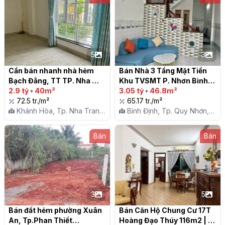
5
3
Cần bán nhanh nhà hẻm 
Bán Nhà 3 Tầng Mặt Tiền 
Bạch Đằng, TT TP. Nha 
Khu TVSMT P. Nhơn Bình, 
Trang

2.9 tỷ
•
40m²
Quy Nhơn

3.05 tỷ
•
46.8m²
72.5 tr./m²
65.17 tr./m²
Khánh Hòa, Tp. Nha Trang,
Bình Định, Tp. Quy Nhơn,
P. Tân Tiến
P. Nhơn Bình
Bán
Bán
3
5
Bán đất hẻm phường Xuân 
Bán Căn Hộ Chung Cư 17T 
An, Tp.Phan Thiết

Hoàng Đạo Thúy 116m2 | 