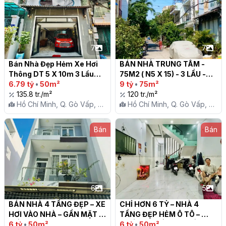
7
7
Bán Nhà Đẹp Hẻm Xe Hơi 
BÁN NHÀ TRUNG TÂM - 
Thông DT 5 X 10m 3 Lầu

75M2 ( N5 X 15) - 3 LẦU -
6.79 tỷ
•
50m²
KHU PHÂN LÔ - P.16 - GÒ 
9 tỷ
•
75m²
135.8 tr./m²
VẤP

120 tr./m²
Hồ Chí Minh, Q. Gò Vấp, P.
Hồ Chí Minh, Q. Gò Vấp, P.
16
16
Bán
Bán
6
5
BÁN NHÀ 4 TẦNG ĐẸP – XE 
CHỈ HƠN 6 TỶ – NHÀ 4 
HƠI VÀO NHÀ – GẦN MẶT 
TẦNG ĐẸP HẺM Ô TÔ – 
TIỀN PHẠM VĂN CHIÊU - 
6 tỷ
•
50m²
THỐNG NHẤT, GÒ VẤP

6 tỷ
•
50m²