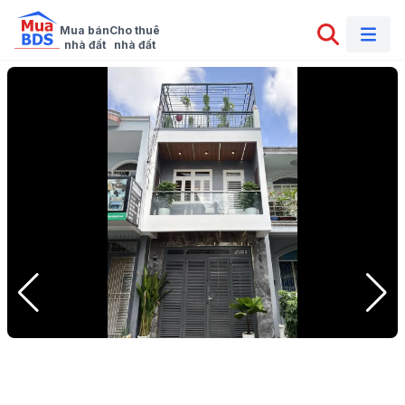
Mua bán

Cho thuê

nhà đất
nhà đất