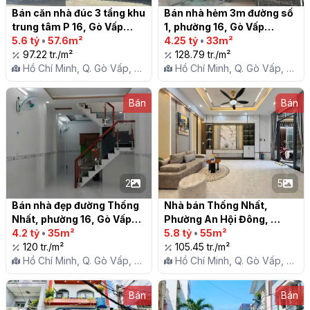
Bán căn nhà đúc 3 tầng khu 
Bán nhà hẻm 3m đường số 
trung tâm P 16, Gò Vấp

1, phường 16, Gò Vấp

5.6 tỷ
•
57.6m²
4.25 tỷ
•
33m²
97.22 tr./m²
128.79 tr./m²
Hồ Chí Minh, Q. Gò Vấp, P.
Hồ Chí Minh, Q. Gò Vấp, P.
16
16
Bán
Bán
2
5
Bán nhà đẹp đường Thống 
Nhà bán Thống Nhất, 
Nhất, phường 16, Gò Vấp

Phường An Hội Đông, 
4.2 tỷ
•
35m²
(phường 16 cũ)

5.8 tỷ
•
55m²
120 tr./m²
105.45 tr./m²
Hồ Chí Minh, Q. Gò Vấp, P.
Hồ Chí Minh, Q. Gò Vấp, P.
16
16
Bán
Bán